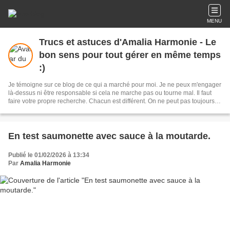
MENU
Trucs et astuces d'Amalia Harmonie - Le
bon sens pour tout gérer en même temps
:)
Je témoigne sur ce blog de ce qui a marché pour moi. Je ne peux m'engager
là-dessus ni être responsable si cela ne marche pas ou tourne mal. Il faut
faire votre propre recherche. Chacun est différent. On ne peut pas toujours
faire de copié collé de l'un à l'autre. Le mieux est d'apprendre les plantes, les
remèdes, recettes et astuces par un(e) sachant(e) et surtout en cas de doute
s'abstenir :)
En test saumonette avec sauce à la moutarde.
Publié le 01/02/2026 à 13:34
Par
Amalia Harmonie