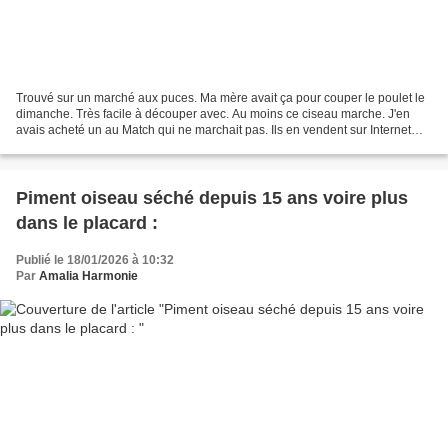
Trouvé sur un marché aux puces. Ma mère avait ça pour couper le poulet le
dimanche. Très facile à découper avec. Au moins ce ciseau marche. J'en
avais acheté un au Match qui ne marchait pas. Ils en vendent sur Internet
mais assez cher. Celui là doit marcher...
Piment oiseau séché depuis 15 ans voire plus
dans le placard :
Publié le 18/01/2026 à 10:32
Par
Amalia Harmonie