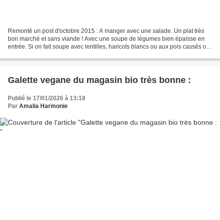
Remonté un post d'octobre 2015 : A manger avec une salade. Un plat très
bon marché et sans viande ! Avec une soupe de légumes bien épaisse en
entrée. Si on fait soupe avec lentilles, haricots blancs ou aux pois cassés on
a le miam o 5 :) Quelqu'un achetait...
Galette vegane du magasin bio très bonne :
Publié le 17/01/2026 à 13:18
Par
Amalia Harmonie