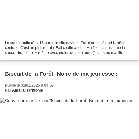
La saumonette c'est 16 euros le kilo environ. Pas d'arêtes à part l'arrête
centrale. C'est un petit requin. Fait ce dimanche. Ma fille n'a pas aimé la
sauce : trop forte. A refaire avec moins de moutarde (1 c à s)ou ma fille
souhaite une sauce aux champignons...
Biscuit de la Forêt -Noire de ma jeunesse :
Publié le 01/02/2026 à 09:57
Par
Amalia Harmonie