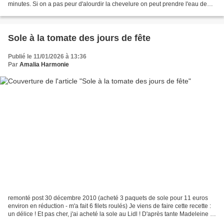
minutes. Si on a pas peur d'alourdir la chevelure on peut prendre l'eau de
cuisson du riz en masque 15 à 20...
Sole à la tomate des jours de fête
Publié le 11/01/2026 à 13:36
Par
Amalia Harmonie
remonté post 30 décembre 2010 (acheté 3 paquets de sole pour 11 euros
environ en réduction - m'a fait 6 filets roulés) Je viens de faire cette recette :
un délice ! Et pas cher, j'ai acheté la sole au Lidl ! D'après tante Madeleine et
pour les jours de...