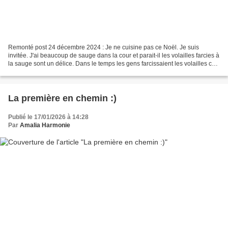
Remonté post 24 décembre 2024 : Je ne cuisine pas ce Noël. Je suis
invitée. J'ai beaucoup de sauge dans la cour et parait-il les volailles farcies à
la sauge sont un délice. Dans le temps les gens farcissaient les volailles car
avec la farce ça fait plus...
La première en chemin :)
Publié le 17/01/2026 à 14:28
Par
Amalia Harmonie