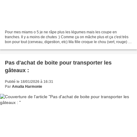
Pour mes miams o 5 je ne râpe plus les légumes mais les coupe en
tranches. Il y a moins de chutes :) Comme ça on mâche plus et ça c'est très
bon pour tout (cerveau, digestion, etc) Ma fille croque le chou (vert, rouge) et
les carottes coupés comme des...
Pas d'achat de boite pour transporter les
gâteaux :
Publié le 18/01/2026 à 16:31
Par
Amalia Harmonie