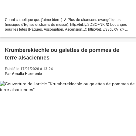
Chant catholique que j'aime bien :) 🎵 Plus de chansons évangéliques
(musique d'Eglise et chants de messe): http://bit.ly/2DSOFNK 💒 Louanges
pour les fêtes (Pâques, Assomption, Ascension...): http://bit.ly/38gJXVI 👉
Abonnez-vous pour plus de musique religieuse...
Krumberekiechle ou galettes de pommes de
terre alsaciennes
Publié le 17/01/2026 à 13:24
Par
Amalia Harmonie