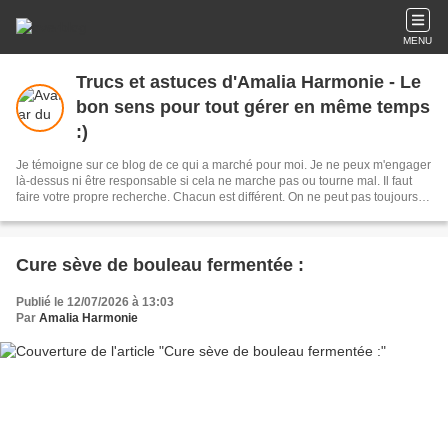
MENU
Trucs et astuces d'Amalia Harmonie - Le
bon sens pour tout gérer en même temps
:)
Je témoigne sur ce blog de ce qui a marché pour moi. Je ne peux m'engager
là-dessus ni être responsable si cela ne marche pas ou tourne mal. Il faut
faire votre propre recherche. Chacun est différent. On ne peut pas toujours
faire de copié collé de l'un à l'autre. Le mieux est d'apprendre les plantes, les
remèdes, recettes et astuces par un(e) sachant(e) et surtout en cas de doute
s'abstenir :)
Cure sève de bouleau fermentée :
Publié le 12/07/2026 à 13:03
Par
Amalia Harmonie