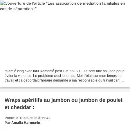
miam ô cinq avec tofu Remonté post 19/06/2021 Elle sont une solution pour
éviter la violence. Le problème c'est le temps. Moi c'était sur mon temps de
travail et ça débordait l'horaire demandé à ma responsable du travail car le
père de ma fille n'en finit...
Wraps apéritifs au jambon ou jambon de poulet
et cheddar :
Publié le 10/06/2026 à 15:42
Par
Amalia Harmonie