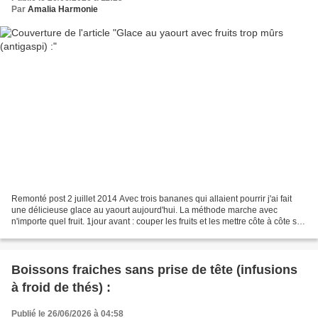
Par
Amalia Harmonie
Remonté post 2 juillet 2014 Avec trois bananes qui allaient pourrir j'ai fait
une délicieuse glace au yaourt aujourd'hui. La méthode marche avec
n'importe quel fruit. 1jour avant : couper les fruits et les mettre côte à côte sur
un plat et mettre au congélateur....
Boissons fraiches sans prise de tête (infusions
à froid de thés) :
Publié le 26/06/2026 à 04:58