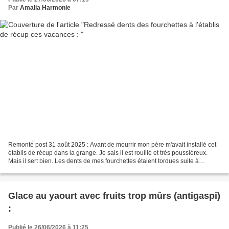
Par
Amalia Harmonie
Remonté post 31 août 2025 : Avant de mourrir mon père m'avait installé cet
établis de récup dans la grange. Je sais il est rouillé et très poussiéreux.
Mais il sert bien. Les dents de mes fourchettes étaient tordues suite à
l'ouverture des bouteilles...
Glace au yaourt avec fruits trop mûrs (antigaspi)
:
Publié le 26/06/2026 à 11:25