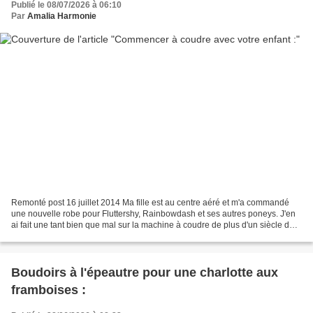
Publié le 08/07/2026 à 06:10
Par
Amalia Harmonie
Remonté post 16 juillet 2014 Ma fille est au centre aéré et m'a commandé
une nouvelle robe pour Fluttershy, Rainbowdash et ses autres poneys. J'en
ai fait une tant bien que mal sur la machine à coudre de plus d'un siècle de
ma tante et à la main. Quand...
Boudoirs à l'épeautre pour une charlotte aux
framboises :