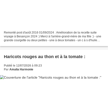
Remonté post d'août 2016 01/09/2024 : Amélioration de la recette suite
voyage à Besançon 2024 :) Merci à l'arrière-grand-mère de ma fille :) - une
grande courgette ou deux petites - une à deux tomates - un c à s d'huile
d'olive - sel - 1 c à c de bouillon...
Haricots rouges au thon et à la tomate :
Publié le 12/07/2026 à 09:23
Par
Amalia Harmonie