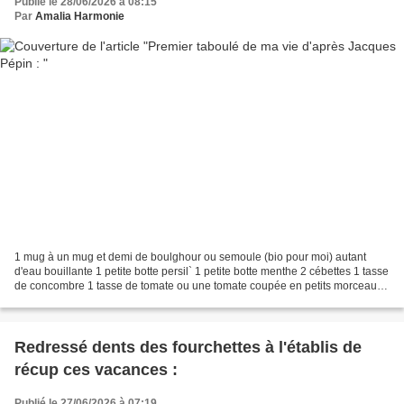
Publié le 28/06/2026 à 08:15
Par
Amalia Harmonie
1 mug à un mug et demi de boulghour ou semoule (bio pour moi) autant
d'eau bouillante 1 petite botte persil` 1 petite botte menthe 2 cébettes 1 tasse
de concombre 1 tasse de tomate ou une tomate coupée en petits morceaux
1 c à thé sauce siraccha 3/4 c...
Redressé dents des fourchettes à l'établis de
récup ces vacances :
Publié le 27/06/2026 à 07:19