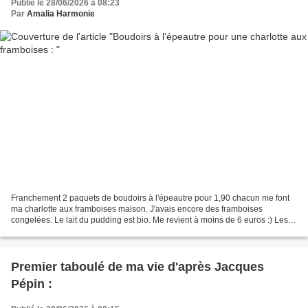
Publié le 28/06/2026 à 08:23
Par
Amalia Harmonie
Franchement 2 paquets de boudoirs à l'épeautre pour 1,90 chacun me font
ma charlotte aux framboises maison. J'avais encore des framboises
congelées. Le lait du pudding est bio. Me revient à moins de 6 euros :) Les
gâteaux du magasin bio sont souvent à...
Premier taboulé de ma vie d'après Jacques
Pépin :