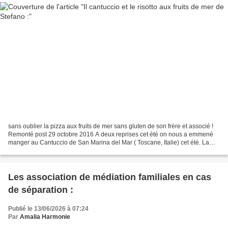
sans oublier la pizza aux fruits de mer sans gluten de son frère et associé !
Remonté post 29 octobre 2016 A deux reprises cet été on nous a emmené
manger au Cantuccio de San Marina del Mar ( Toscane, Italie) cet été. La
première fois c'était pour manger...
Les association de médiation familiales en cas
de séparation :
Publié le 13/06/2026 à 07:24
Par
Amalia Harmonie