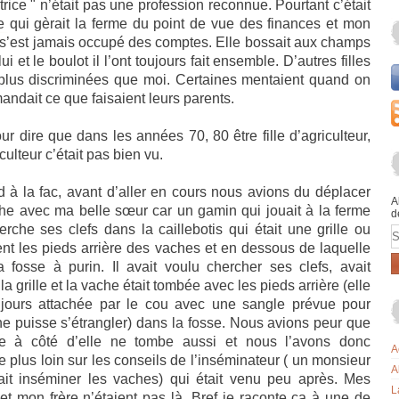
ltrice " n’était pas une profession reconnue. Pourtant c’était
 qui gèrait la ferme du point de vue des finances et mon
 s’est jamais occupé des comptes. Elle bossait aux champs
i et le boulot il l’ont toujours fait ensemble. D’autres filles
 plus discriminées que moi. Certaines mentaient quand on
andait ce que faisaient leurs parents.
r dire que dans les années 70, 80 être fille d’agriculteur,
culteur c’était pas bien vu.
d à la fac, avant d’aller en cours nous avions du déplacer
A
he avec ma belle sœur car un gamin qui jouait à la ferme
d
erche ses clefs dans la caillebotis qui était une grille ou
E
nt les pieds arrière des vaches et en dessous de laquelle
a fosse à purin. Il avait voulu chercher ses clefs, avait
la grille et la vache était tombée avec les pieds arrière (elle
oujours attachée par le cou avec une sangle prévue pour
ne puisse s’étrangler) dans la fosse. Nous avions peur que
e à côté d’elle ne tombe aussi et nous l’avons donc
A
 plus loin sur les conseils de l’inséminateur ( un monsieur
A
ait inséminer les vaches) qui était venu peu après. Mes
L
et mon frère n’étaient pas là. Bref je raconte ça à une de