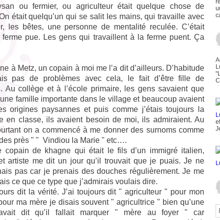
r
ysan ou fermier, ou agriculteur était quelque chose de
u
c
 On était quelqu’un qui se salit les mains, qui travaille avec
er, les bêtes, une personne de mentalité reculée. C’était
 ferme pue. Les gens qui travaillent à la ferme puent. Ça
A
L
e à Metz, un copain à moi me l’a dit d’ailleurs. D’habitude
"
ais pas de problèmes avec cela, le fait d’être fille de
C
. Au collège et à l’école primaire, les gens savaient que
d’une famille importante dans le village et beaucoup avaient
es origines paysannes et puis comme j’étais toujours la
e en classe, ils avaient besoin de moi, ils admiraient. Au
e
J
ourtant on a commencé à me donner des surnoms comme
des près " " Vindiou la Marie " etc….
 copain de khagne qui était le fils d’un immigré italien,
et artiste me dit un jour qu’il trouvait que je puais. Je ne
ais pas car je prenais des douches régulièrement. Je me
s ce que ce type que j’admirais voulais dire.
jours dit la vérité. J’ai toujours dit " agriculteur " pour mon
pour ma mère je disais souvent " agricultrice " bien qu’une
avait dit qu’il fallait marquer " mère au foyer " car