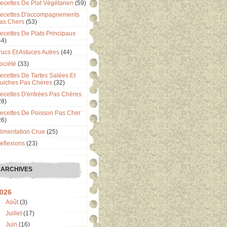
ecettes De Plat Végétarien
(59)
ecettes D'accompagnements
as Chers
(53)
ecettes De Plats Principaux
44)
rucs Et Astuces Autres
(44)
ociété
(33)
ecettes De Tartes Salées Et
uiches Pas Chères
(32)
ecettes D'entrées Pas Chères
28)
ecettes De Poisson Pas Cher
26)
limentation Crue
(25)
eflexions
(23)
ARCHIVES
026
Août
(3)
Juillet
(17)
Juin
(16)