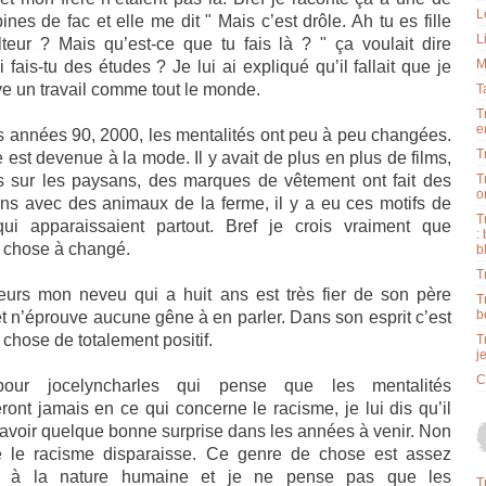
L
nes de fac et elle me dit " Mais c’est drôle. Ah tu es fille
L
lteur ? Mais qu’est-ce que tu fais là ? " ça voulait dire
M
 fais-tu des études ? Je lui ai expliqué qu’il fallait que je
e un travail comme tout le monde.
T
T
e
s années 90, 2000, les mentalités ont peu à peu changées.
T
 est devenue à la mode. Il y avait de plus en plus de films,
es sur les paysans, des marques de vêtement ont fait des
T
o
ons avec des animaux de la ferme, il y a eu ces motifs de
T
ui apparaissaient partout. Bref je crois vraiment que
:
 chose à changé.
b
T
lleurs mon neveu qui a huit ans est très fier de son père
T
b
 et n’éprouve aucune gêne à en parler. Dans son esprit c’est
chose de totalement positif.
T
j
C
our jocelyncharles qui pense que les mentalités
ront jamais en ce qui concerne le racisme, je lui dis qu’il
 avoir quelque bonne surprise dans les années à venir. Non
 le racisme disparaisse. Ce genre de chose est assez
nt à la nature humaine et je ne pense pas que les
T