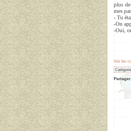
plus de
mes par
- Tu ét
-On ap
-Oui, o
Voir les 
Catégori
Partager 