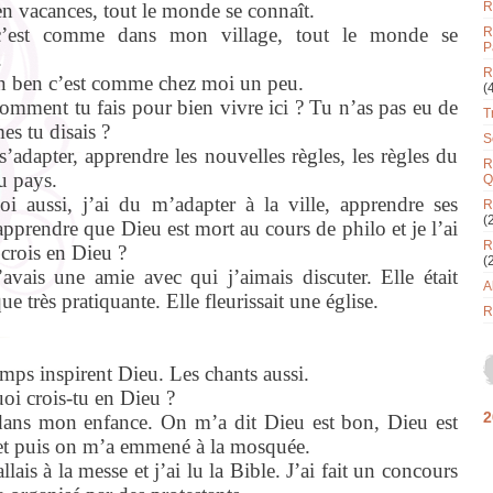
 en vacances, tout le monde se connaît.
R
c’est comme dans mon village, tout le monde se
R
P
.
R
 ben c’est comme chez moi un peu.
(
omment tu fais pour bien vivre ici ? Tu n’as pas eu de
T
es tu disais ?
S
 s’adapter, apprendre les nouvelles règles, les règles du
R
u pays.
Q
i aussi, j’ai du m’adapter à la ville, apprendre ses
R
(
 apprendre que Dieu est mort au cours de philo et je l’ai
R
 crois en Dieu ?
(
’avais une amie avec qui j’aimais discuter. Elle était
A
ue très pratiquante. Elle fleurissait une église.
R
mps inspirent Dieu. Les chants aussi.
oi crois-tu en Dieu ?
2
dans mon enfance. On m’a dit Dieu est bon, Dieu est
et puis on m’a emmené à la mosquée.
llais à la messe et j’ai lu la Bible. J’ai fait un concours