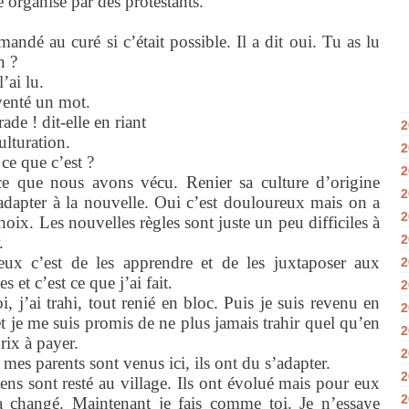
e organisé par des protestants.
mandé au curé si c’était possible. Il a dit oui. Tu as lu
an ?
l’ai lu.
nventé un mot.
ade ! dit-elle en riant
2
ulturation.
2
ce que c’est ?
2
ce que nous avons vécu. Renier sa culture d’origine
2
adapter à la nouvelle. Oui c’est douloureux mais on a
2
hoix. Les nouvelles règles sont juste un peu difficiles à
2
r.
ux c’est de les apprendre et de les juxtaposer aux
2
s et c’est ce que j’ai fait.
2
i, j’ai trahi, tout renié en bloc. Puis je suis revenu en
2
 et je me suis promis de ne plus jamais trahir quel qu’en
2
prix à payer.
2
mes parents sont venus ici, ils ont du s’adapter.
2
ens sont resté au village. Ils ont évolué mais pour eux
2
a changé. Maintenant je fais comme toi. Je n’essaye