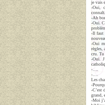
je vais
-Oui, 
connaît
-Ah bon
-Oui. C
problèm
-Il faut
nouvea
-Oui mo
règles,
cru. Tu
-Oui. J
catholiq
-….
-….
Les cha
-Pourqu
-C’est 
grand, 
-Moi j’a