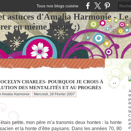
Tous nos blogs cuisine
et astuces d'Amalia Harmonie - Le
érer en même temps :)
JOCELYN CHARLES- POURQUOI JE CROIS À
…
LUTION DES MENTALITÉS ET AU PROGRÈS
J
ar Amalia Harmonie
Mercredi, 28 Février 2007
q
p
ê
m
f
C
p
étais petite, mon père m’a transmis deux hontes : la honte
d
d
lsacien et la honte d’être paysans. Dans les années 70, 80