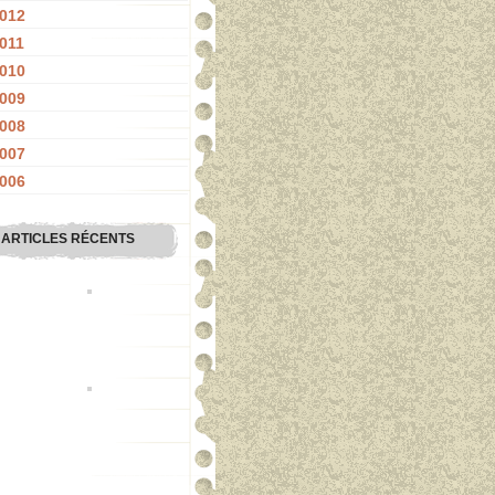
012
011
010
009
008
007
006
ARTICLES RÉCENTS