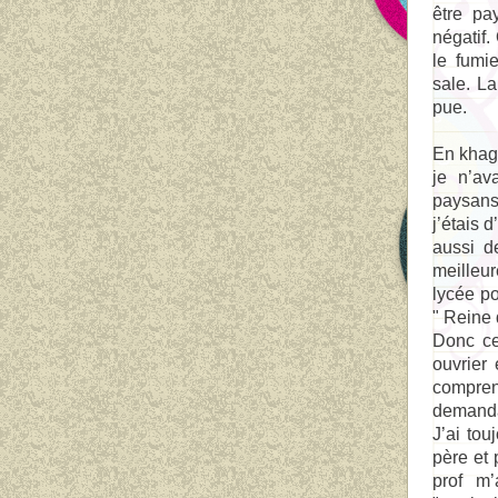
être pa
négatif.
le fumi
sale. La
pue.
En khagn
je n’av
paysans
j’étais 
aussi d
meilleur
lycée p
" Reine 
Donc ce
ouvrier 
compren
demandai
J’ai tou
père et 
prof m’