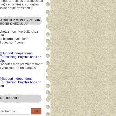
emèdes, recettes et astuces par
n(e) sachant(e) et surtout en
as de doute s'abstenir :)
ACHETEZ MON LIVRE SUR
ÉDITÉ CHEZ LULU !
chetez mon livre édité chez
ulu !
La bizarre evolution"
liquez sur l'icone :
t achetez mon premier roman "
e veux mourrir en français"
RECHERCHE