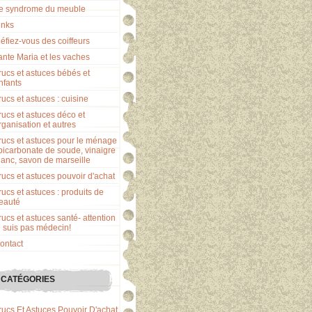
e syndrome du meuble
inks
éfiez-vous des coiffeurs
ante Maria et les vaches
rucs et astuces bébés et
nfants
rucs et astuces : cuisine
rucs et astuces déco et
rganisation et autres
rucs et astuces pour le ménage
 bicarbonate de soude, vinaigre
lanc, savon de marseille
rucs et astuces pouvoir d'achat
rucs et astuces : produits de
eauté
rucs et astuces santé- attention
e suis pas médecin!
ontact
CATÉGORIES
rucs Et Astuces Pouvoir D'achat