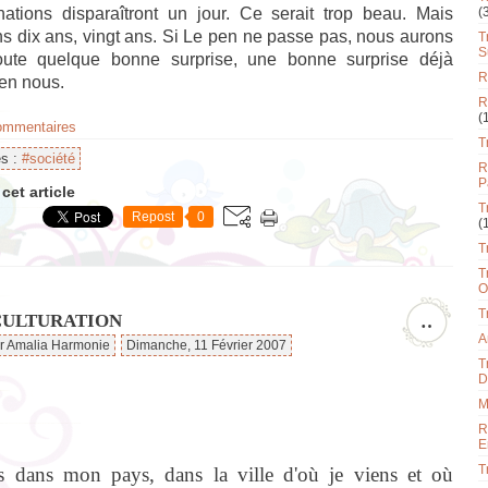
inations disparaîtront un jour. Ce serait trop beau. Mais
(
s dix ans, vingt ans. Si Le pen ne passe pas, nous aurons
T
S
ute quelque bonne surprise, une bonne surprise déjà
R
en nous.
R
(
commentaires
T
es :
#société
R
P
cet article
T
Repost
0
(
T
T
O
T
CULTURATION
…
A
ar Amalia Harmonie
Dimanche, 11 Février 2007
T
D
M
R
E
T
s dans mon pays, dans la ville d'où je viens et où