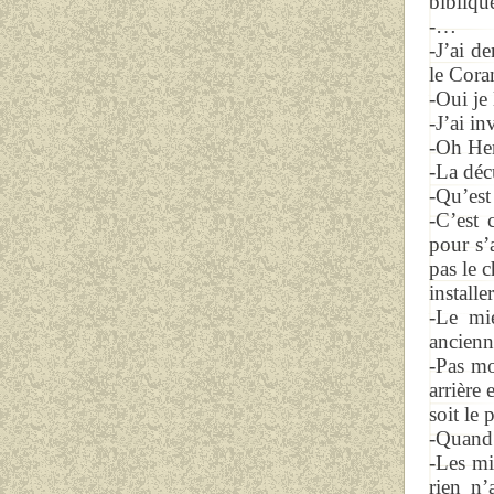
bibliqu
-…
-J’ai de
le Cor
-Oui je 
-J’ai i
-Oh Her
-La déc
-Qu’est 
-C’est 
pour s’
pas le c
installe
-Le mie
ancienne
-Pas mo
arrière
soit le 
-Quand 
-Les mi
rien n’