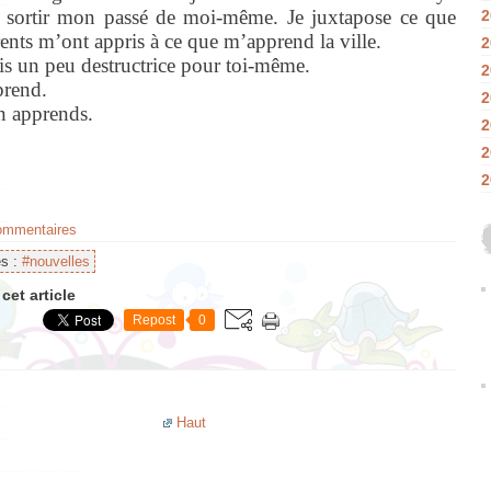
 sortir mon passé de moi-même. Je juxtapose ce que
2
ents m’ont appris à ce que m’apprend la ville.
2
ais un peu destructrice pour toi-même.
2
prend.
2
n apprends.
2
2
2
commentaires
es :
#nouvelles
cet article
Repost
0
Haut