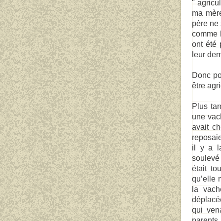
" agricu
ma mère
père ne
comme lu
ont été
leur dem
Donc pou
être agri
Plus tar
une vac
avait ch
reposaie
il y a l
soulevé 
était t
qu’elle 
la vach
déplacée
qui ven
parents 