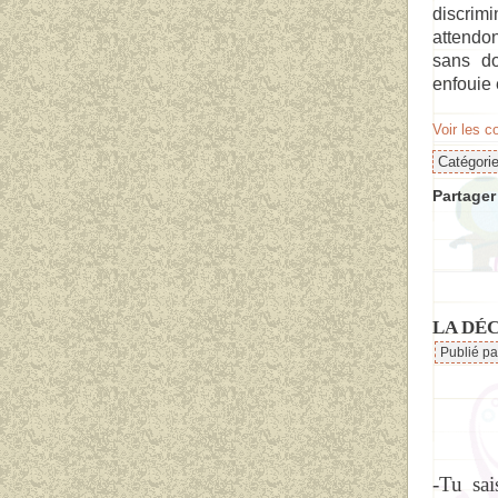
discrim
attendon
sans do
enfouie 
Voir les 
Catégori
Partager 
LA DÉ
Publié p
-Tu sai