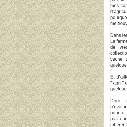
mes copi
d’agricu
pourquoi
me trouv
Dans le
La ferme
de livr
collecti
vache q
quelque
Et d’ai
" agri "
quelque 
Donc p
n’évolue
pourrait
pas que
inhére