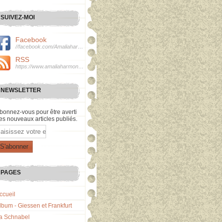
SUIVEZ-MOI
Facebook
//facebook.com/Amaliaharmonie
RSS
https://www.amaliaharmonie.fr/rss
NEWSLETTER
bonnez-vous pour être averti
es nouveaux articles publiés.
mail
PAGES
ccueil
lbum - Giessen et Frankfurt
a Schnabel