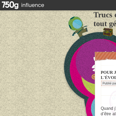
Trucs 
tout g
POUR 
L'ÉVO
Publié p
Quand j’
d’être a