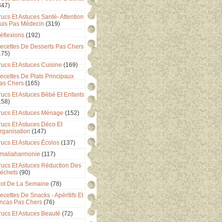
347)
rucs Et Astuces Santé- Attention
uis Pas Médecin
(319)
éflexions
(192)
ecettes De Desserts Pas Chers
175)
rucs Et Astuces Cuisine
(169)
ecettes De Plats Principaux
as Chers
(165)
rucs Et Astuces Bébé Et Enfants
158)
rucs Et Astuces Ménage
(152)
rucs Et Astuces Déco Et
rganisation
(147)
rucs Et Astuces Écolos
(137)
maliaharmonie
(117)
rucs Et Astuces Réduction Des
échets
(90)
ot De La Semaine
(78)
ecettes De Snacks - Apéritifs Et
ncas Pas Chers
(76)
rucs Et Astuces Beauté
(72)