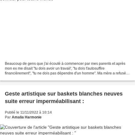
Beaucoup de gens que j'ai écouté à commencer par mes parents et après
mon ex me disait "tu dois avoir un travail', "tu dois t'autosuffire
financièrement", "tu ne dois pas dépendre d'un homme". Ma mère a refusé
de m'aider quand je voulais un second enfant...
Geste artistique sur baskets blanches neuves
suite erreur imperméabilisant :
Publié le 11/11/2022 à 10:14
Par
Amalia Harmonie