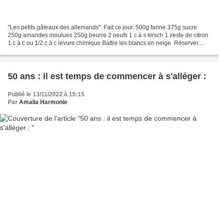
"Les petits gâteaux des allemands". Fait ce jour. 500g farine 375g sucre
250g amandes moulues 250g beurre 2 oeufs 1 c à s kirsch 1 zeste de citron
1 c à c ou 1/2 c à c levure chimique Battre les blancs en neige. Réserver.
Travailler le beurre avec le...
50 ans : il est temps de commencer à s'alléger :
Publié le 13/11/2022 à 15:15
Par
Amalia Harmonie