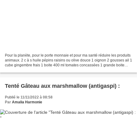
Pour la planète, pour le porte monnaie et pour ma santé réduire les produits
animaux. 2 c à s huile pépins raisins ou olive douce 1 oignon 2 gousses ail 1
cube gingembre frais 1 boite 400 ml tomates concassées 1 grande boite
pois chiches 1 c à s curry...
Tenté Gâteau aux marshmallow (antigaspi) :
Publié le 11/11/2022 à 08:58
Par
Amalia Harmonie