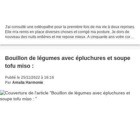
J'ai consulté une ostéopathe pour la première fois de ma vie à deux reprises.
Elle m'a remis en place diverses choses et corrigé ma posture. Je dors de
nouveau des nuits entières et me repose mieux. A cinquante ans votre corps
a vécu et a eu le temps...
Bouillon de légumes avec épluchures et soupe
tofu miso :
Publié le 25/11/2022 à 16:16
Par
Amalia Harmonie