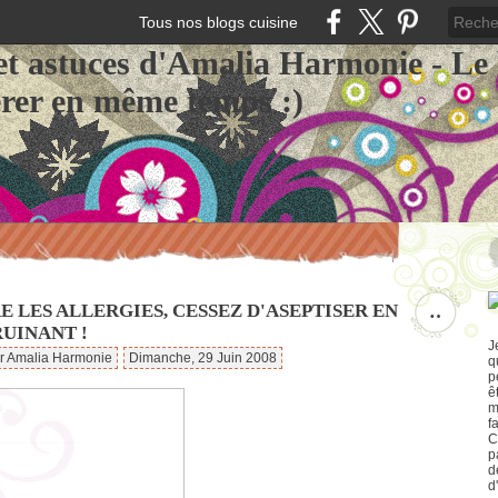
Tous nos blogs cuisine
et astuces d'Amalia Harmonie - Le
érer en même temps :)
 LES ALLERGIES, CESSEZ D'ASEPTISER EN
…
RUINANT !
J
ar Amalia Harmonie
Dimanche, 29 Juin 2008
q
p
ê
m
f
C
p
d
d