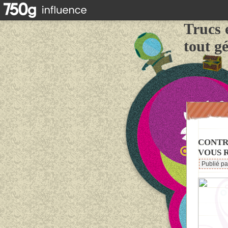
Trucs 
tout g
CONTRE
VOUS 
Publié p