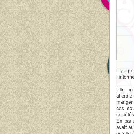
Il y a p
l’interm
Elle m’
allergie
manger e
ces sou
sociétés
En parl
avait au
qu’elle 