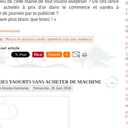
eu de cette manie de tout vouloir aseptiser ? De ces lance
(
s achetés à prix d’or dans le commerce et vantés à
T
 de journée par la publicité ?
S
ve plus blanc que blanc ! »
R
R
commentaires
(
T
es :
#trucs et astuces santé- attention suis pas médecin
R
cet article
P
Repost
0
T
(
T
T
O
 DES YAOURTS SANS ACHETER DE MACHINE
…
T
ar Amalia Harmonie
Dimanche, 29 Juin 2008
A
T
D
M
R
E
T