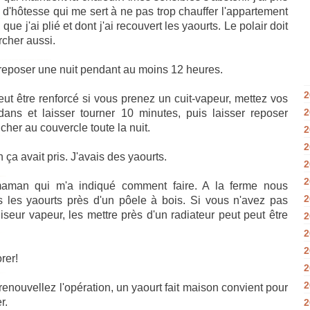
d'hôtesse qui me sert à ne pas trop chauffer l'appartement
 que j'ai plié et dont j'ai recouvert les yaourts. Le polair doit
cher aussi.
reposer une nuit pendant au moins 12 heures.
2
peut être renforcé si vous prenez un cuit-vapeur, mettez vos
2
dans et laisser tourner 10 minutes, puis laisser reposer
cher au couvercle toute la nuit.
2
2
 ça avait pris. J'avais des yaourts.
2
2
aman qui m'a indiqué comment faire. A la ferme nous
2
ns les yaourts près d'un pôele à bois. Si vous n'avez pas
iseur vapeur, les mettre près d'un radiateur peut peut être
2
2
2
rer!
2
2
renouvellez l'opération, un yaourt fait maison convient pour
r.
2