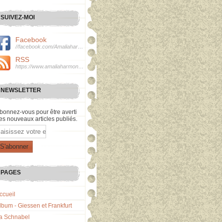
SUIVEZ-MOI
Facebook
//facebook.com/Amaliaharmonie
RSS
https://www.amaliaharmonie.fr/rss
NEWSLETTER
bonnez-vous pour être averti
es nouveaux articles publiés.
mail
PAGES
ccueil
lbum - Giessen et Frankfurt
a Schnabel