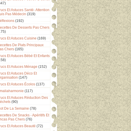
347)
rucs Et Astuces Santé- Attention
uis Pas Médecin
(319)
éflexions
(192)
ecettes De Desserts Pas Chers
175)
rucs Et Astuces Cuisine
(169)
ecettes De Plats Principaux
as Chers
(165)
rucs Et Astuces Bébé Et Enfants
158)
rucs Et Astuces Ménage
(152)
rucs Et Astuces Déco Et
rganisation
(147)
rucs Et Astuces Écolos
(137)
maliaharmonie
(117)
rucs Et Astuces Réduction Des
échets
(90)
ot De La Semaine
(78)
ecettes De Snacks - Apéritifs Et
ncas Pas Chers
(76)
rucs Et Astuces Beauté
(72)