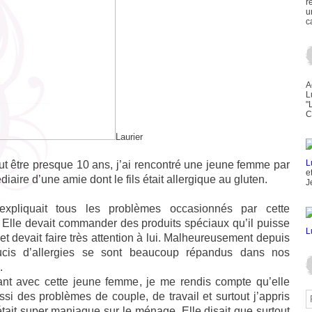
r
u
c
A
L
"
C
Laurier
eut être presque 10 ans, j’ai rencontré une jeune femme par
e
édiaire d’une amie dont le fils était allergique au gluten.
J
expliquait tous les problèmes occasionnés par cette
. Elle devait commander des produits spéciaux qu’il puisse
t devait faire très attention à lui. Malheureusement depuis
cis d’allergies se sont beaucoup répandus dans nos
.
ant avec cette jeune femme, je me rendis compte qu’elle
ssi des problèmes de couple, de travail et surtout j’appris
était super maniaque sur le ménage. Elle disait que surtout