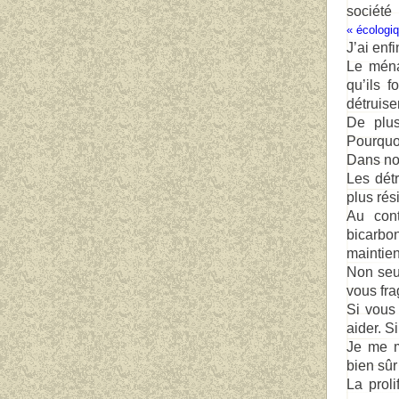
société
« écologiq
J’ai enf
Le ména
qu’ils 
détruisen
De plus
Pourquoi
Dans not
Les détr
plus rés
Au cont
bicarbo
maintien
Non seu
vous frag
Si vous
aider. S
Je me m
bien sûr
La proli