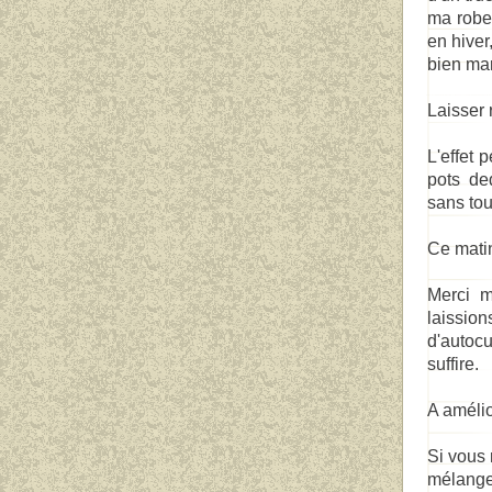
ma robe 
en hiver,
bien mar
Laisser 
L'effet 
pots de
sans tou
Ce matin
Merci m
laissio
d'autocu
suffire.
A amélio
Si vous 
mélange