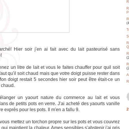
R
R
P
R
(
T
S
R
Q
rché! Hier soir j'en ai fait avec du lait pasteurisé sans
R
!
(
R
nez un litre de lait et vous le faites chauffer pour quil soit
(
l faut qu'il soit chaud mais que votre doigt puisse rester dans
A
 Mon doigt restait 5 secondes hier soir peut être était-ce un
R
 chaud.
langer un yaourt nature du commerce au lait et vous
ans de petits pots en verre. J'ai acheté des yaourts vanille
2
re exprès pour les pots. Il m'en a fallu 9.
vous mettez un torchon propre sur les pots et vous couvrez
c qui maintient la chaleur. Ames sensibles s'abstenir j'ai pris