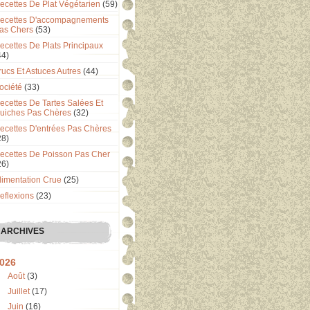
ecettes De Plat Végétarien
(59)
ecettes D'accompagnements
as Chers
(53)
ecettes De Plats Principaux
44)
rucs Et Astuces Autres
(44)
ociété
(33)
ecettes De Tartes Salées Et
uiches Pas Chères
(32)
ecettes D'entrées Pas Chères
28)
ecettes De Poisson Pas Cher
26)
limentation Crue
(25)
eflexions
(23)
ARCHIVES
026
Août
(3)
Juillet
(17)
Juin
(16)