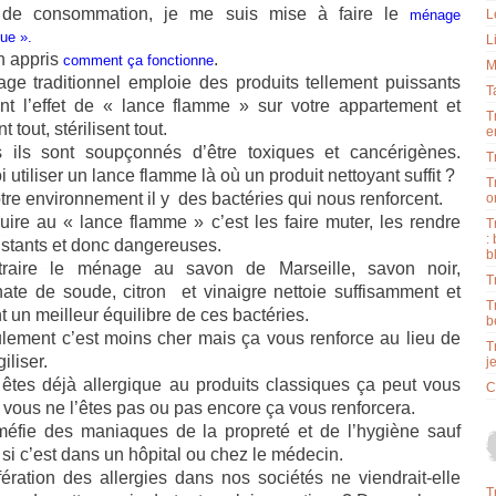
 de consommation, je me suis mise à faire le
ménage
L
ue ».
L
in appris
.
comment ça fonctionne
M
ge traditionnel emploie des produits tellement puissants
T
font l’effet de « lance flamme » sur votre appartement et
T
t tout, stérilisent tout.
e
 ils sont soupçonnés d’être toxiques et cancérigènes.
T
 utiliser un lance flamme là où un produit nettoyant suffit ?
T
re environnement il y
des bactéries qui nous renforcent.
o
uire au « lance flamme » c’est les faire muter, les rendre
T
:
istants et donc dangereuses.
b
raire le ménage au savon de Marseille, savon noir,
T
nate de soude, citron
et vinaigre nettoie suffisamment et
T
t un meilleur équilibre de ces bactéries.
b
lement c’est moins cher mais ça vous renforce au lieu de
T
iliser.
j
 êtes déjà allergique au produits classiques ça peut vous
C
i vous ne l’êtes pas ou pas encore ça vous renforcera.
éfie des maniaques de la propreté et de l’hygiène sauf
 si c’est dans un hôpital ou chez le médecin.
fération des allergies dans nos sociétés ne viendrait-elle
T