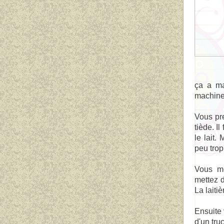
ça a ma
machine
Vous pre
tiède. I
le lait.
peu trop
Vous mé
mettez d
La laitiè
Ensuite 
d'un tru