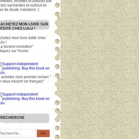
emèdes, recettes et astuces par
n(e) sachant(e) et surtout en
as de doute s'abstenir :)
ACHETEZ MON LIVRE SUR
ÉDITÉ CHEZ LULU !
chetez mon livre édité chez
ulu !
La bizarre evolution"
liquez sur l'icone :
t achetez mon premier roman "
e veux mourrir en français"
RECHERCHE