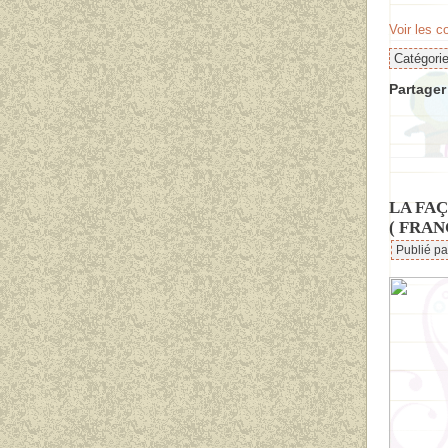
Voir les 
Catégori
Partager 
LA FA
( FRAN
Publié p