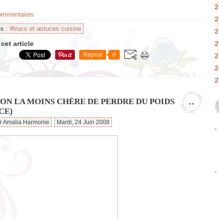
2
commentaires
2
es :
#trucs et astuces cuisine
2
cet article
2
Repost
0
2
2
2
ÇON LA MOINS CHÈRE DE PERDRE DU POIDS
…
CE)
ar Amalia Harmonie
Mardi, 24 Juin 2008