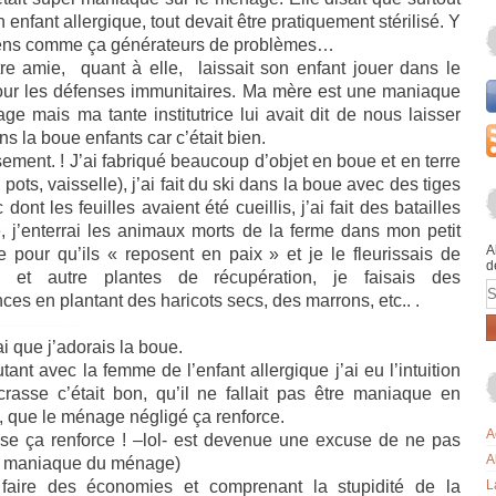
 enfant allergique, tout devait être pratiquement stérilisé. Y
ens comme ça générateurs de problèmes…
re amie,
quant à elle,
laissait son enfant jouer dans le
our les défenses immunitaires. Ma mère est une maniaque
e mais ma tante institutrice lui avait dit de nous laisser
ns la boue enfants car c’était bien.
ment. ! J’ai fabriqué beaucoup d’objet en boue et en terre
, pots, vaisselle), j’ai fait du ski dans la boue avec des tiges
 dont les feuilles avaient été cueillis, j’ai fait des batailles
, j’enterrai les animaux morts de la ferme dans mon petit
A
e pour qu’ils « reposent en paix » et je le fleurissais de
d
es et autre plantes de récupération, je faisais des
E
ces en plantant des haricots secs, des marrons, etc.. .
ai que j’adorais la boue.
tant avec la femme de l’enfant allergique j’ai eu l’intuition
crasse c’était bon, qu’il ne fallait pas être maniaque en
 que le ménage négligé ça renforce.
A
sse ça renforce ! –lol- est devenue une excuse de ne pas
A
e maniaque du ménage)
faire des économies et comprenant la stupidité de la
L