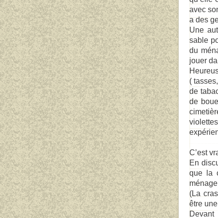
avec son
a des g
Une aut
sable p
du ménag
jouer da
Heureuse
( tasses
de tabac
de boue
cimetièr
violett
expérien
C’est vr
En discu
que la 
ménage,
(La cra
être un
Devant 