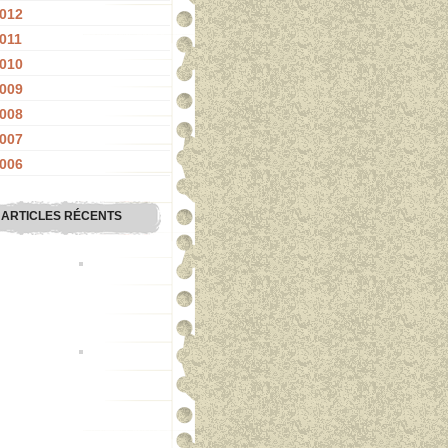
012
011
010
009
008
007
006
ARTICLES RÉCENTS