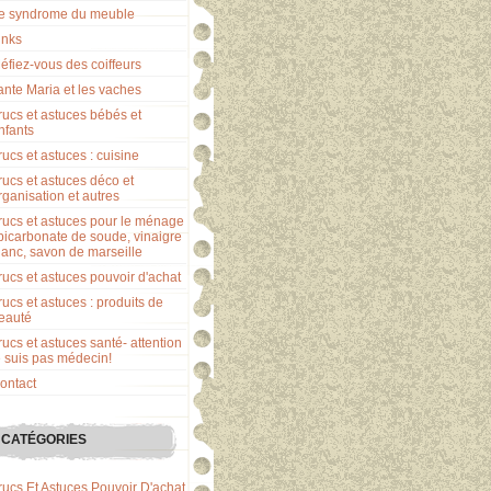
e syndrome du meuble
inks
éfiez-vous des coiffeurs
ante Maria et les vaches
rucs et astuces bébés et
nfants
rucs et astuces : cuisine
rucs et astuces déco et
rganisation et autres
rucs et astuces pour le ménage
 bicarbonate de soude, vinaigre
lanc, savon de marseille
rucs et astuces pouvoir d'achat
rucs et astuces : produits de
eauté
rucs et astuces santé- attention
e suis pas médecin!
ontact
CATÉGORIES
rucs Et Astuces Pouvoir D'achat