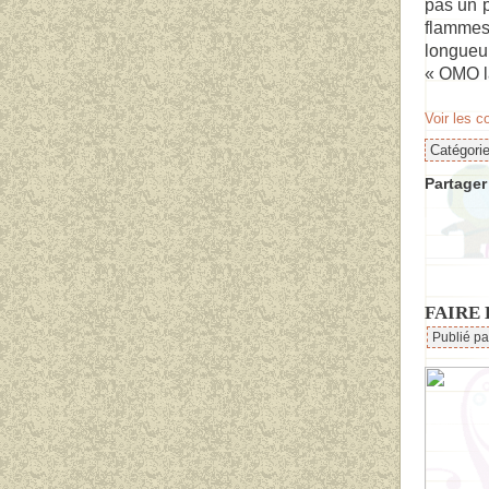
pas un p
flamme
longueur
« OMO la
Voir les 
Catégori
Partager 
FAIRE
Publié p