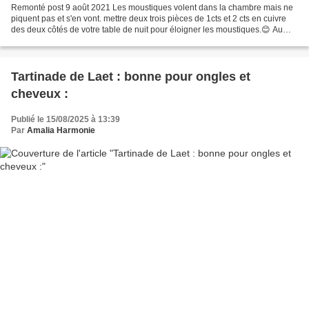
Remonté post 9 août 2021 Les moustiques volent dans la chambre mais ne
piquent pas et s'en vont. mettre deux trois pièces de 1cts et 2 cts en cuivre
des deux côtés de votre table de nuit pour éloigner les moustiques.😊 Au
pire je me couvre et mets un peu...
Tartinade de Laet : bonne pour ongles et
cheveux :
Publié le 15/08/2025 à 13:39
Par
Amalia Harmonie