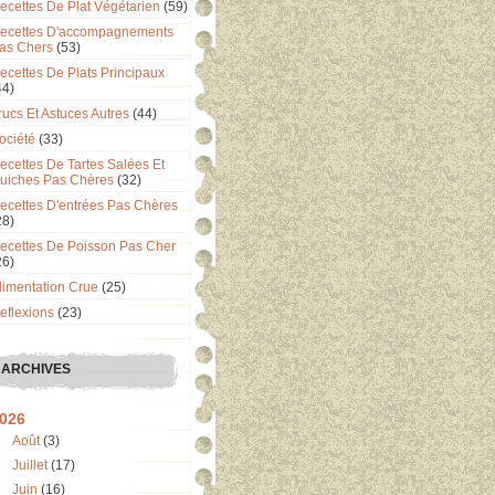
ecettes De Plat Végétarien
(59)
ecettes D'accompagnements
as Chers
(53)
ecettes De Plats Principaux
44)
rucs Et Astuces Autres
(44)
ociété
(33)
ecettes De Tartes Salées Et
uiches Pas Chères
(32)
ecettes D'entrées Pas Chères
28)
ecettes De Poisson Pas Cher
26)
limentation Crue
(25)
eflexions
(23)
ARCHIVES
026
Août
(3)
Juillet
(17)
Juin
(16)