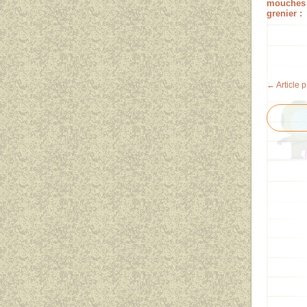
mouches
grenier :
← Article 