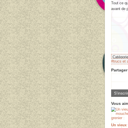
Tout ce qu
avant de p
Catégori
#trucs et
Partager 
S'inscri
Vous aim
Un vieux 