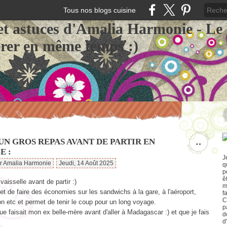
Tous nos blogs cuisine
et astuces d'Amalia Harmonie - Le
érer en même temps :)
UN GROS REPAS AVANT DE PARTIR EN
…
E :
J
ar Amalia Harmonie
Jeudi, 14 Août 2025
q
p
ê
 vaisselle avant de partir :)
m
t de faire des économies sur les sandwichs à la gare, à l'aéroport,
f
C
on etc et permet de tenir le coup pour un long voyage.
p
ue faisait mon ex belle-mère avant d'aller à Madagascar :) et que je fais
d
d