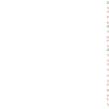
(
T
S
R
R
(
T
R
P
T
(
T
T
O
T
A
T
D
M
R
E
T