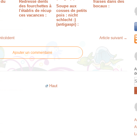
 du
Redressé dents
fraises dans des
des fourchettes à
Soupe aux
bocaux :
l'établis de récup
cosses de petits
ces vacances :
pois : nicht
schlecht :)
(antigaspi) :
précédent
Article suivant →
Ajouter un commentaire
A
d
E
Haut
A
A
L