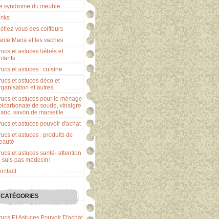
e syndrome du meuble
inks
éfiez-vous des coiffeurs
ante Maria et les vaches
rucs et astuces bébés et
nfants
rucs et astuces : cuisine
rucs et astuces déco et
rganisation et autres
rucs et astuces pour le ménage
 bicarbonate de soude, vinaigre
lanc, savon de marseille
rucs et astuces pouvoir d'achat
rucs et astuces : produits de
eauté
rucs et astuces santé- attention
e suis pas médecin!
ontact
CATÉGORIES
rucs Et Astuces Pouvoir D'achat