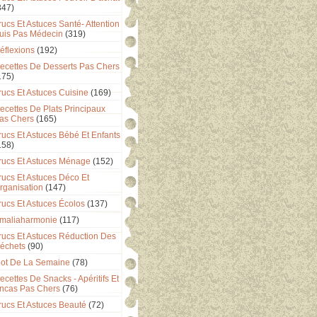
347)
rucs Et Astuces Santé- Attention
uis Pas Médecin
(319)
éflexions
(192)
ecettes De Desserts Pas Chers
175)
rucs Et Astuces Cuisine
(169)
ecettes De Plats Principaux
as Chers
(165)
rucs Et Astuces Bébé Et Enfants
158)
rucs Et Astuces Ménage
(152)
rucs Et Astuces Déco Et
rganisation
(147)
rucs Et Astuces Écolos
(137)
maliaharmonie
(117)
rucs Et Astuces Réduction Des
échets
(90)
ot De La Semaine
(78)
ecettes De Snacks - Apéritifs Et
ncas Pas Chers
(76)
rucs Et Astuces Beauté
(72)