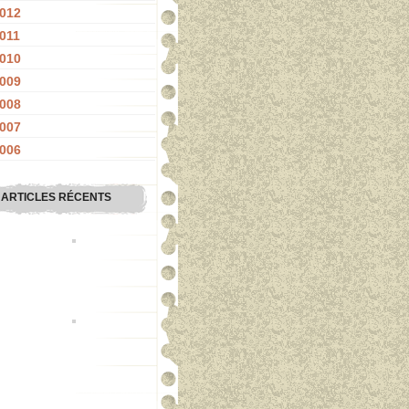
012
011
010
009
008
007
006
ARTICLES RÉCENTS