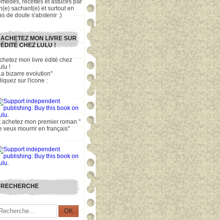
emèdes, recettes et astuces par
n(e) sachant(e) et surtout en
as de doute s'abstenir :)
ACHETEZ MON LIVRE SUR
ÉDITÉ CHEZ LULU !
chetez mon livre édité chez
ulu !
La bizarre evolution"
liquez sur l'icone :
t achetez mon premier roman "
e veux mourrir en français"
RECHERCHE