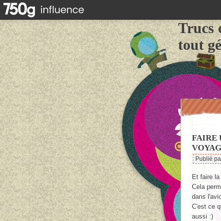
Trucs 
tout g
FAIRE 
VOYAG
Publié p
Et faire la
Cela perme
dans l'avi
C'est ce q
aussi :)