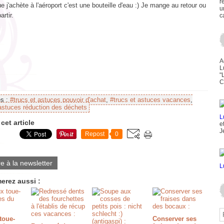
r
e j'achète à l'aéroport c'est une bouteille d'eau :) Je mange au retour ou
u
artir.
c
A
L
"
C
es :
#trucs et astuces pouvoir d'achat
,
#trucs et astuces vacances
,
 astuces réduction des déchets
cet article
e
J
Repost
0
re à la newsletter
erez aussi :
toue-
Conserver ses