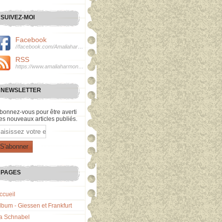
SUIVEZ-MOI
Facebook
//facebook.com/Amaliaharmonie
RSS
https://www.amaliaharmonie.fr/rss
NEWSLETTER
bonnez-vous pour être averti
es nouveaux articles publiés.
mail
PAGES
ccueil
lbum - Giessen et Frankfurt
a Schnabel