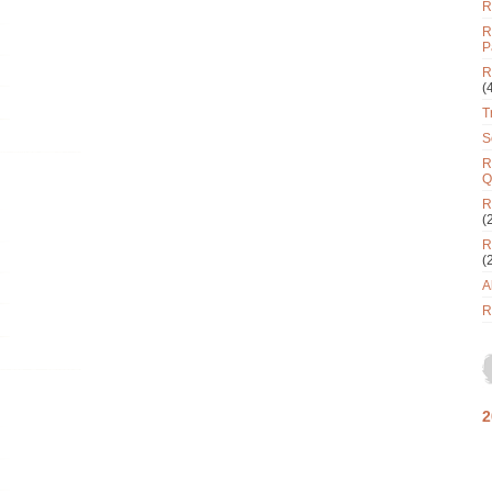
R
R
P
R
(
T
S
R
Q
R
(
R
(
A
R
2