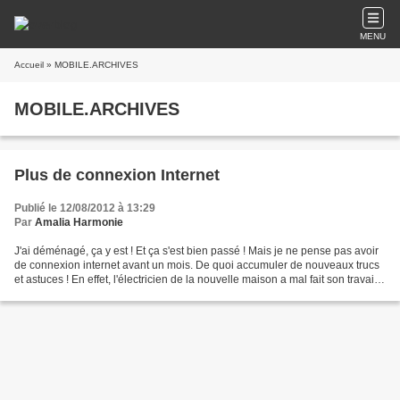
MENU
Accueil
» MOBILE.ARCHIVES
MOBILE.ARCHIVES
Plus de connexion Internet
Publié le 12/08/2012 à 13:29
Par
Amalia Harmonie
J'ai déménagé, ça y est ! Et ça s'est bien passé ! Mais je ne pense pas avoir
de connexion internet avant un mois. De quoi accumuler de nouveaux trucs
et astuces ! En effet, l'électricien de la nouvelle maison a mal fait son travail
et est en vacances....