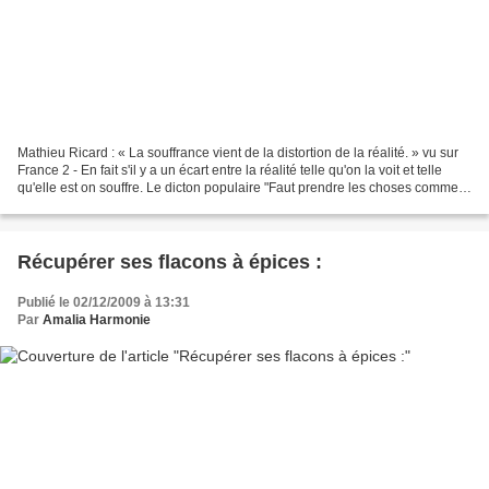
Mathieu Ricard : « La souffrance vient de la distortion de la réalité. » vu sur
France 2 - En fait s'il y a un écart entre la réalité telle qu'on la voit et telle
qu'elle est on souffre. Le dicton populaire "Faut prendre les choses comme
elles sont" ou...
Récupérer ses flacons à épices :
Publié le 02/12/2009 à 13:31
Par
Amalia Harmonie