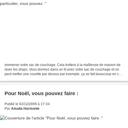
emmener votre sac de couchage. Cela évitera à la maîtresse de maison de
laver les draps. Vous dormez dans un lit avec votre sac de couchage et on
peut mettre une couette par dessus par exemple. ça se fait beaucoup en ce
moment, parait-il. A bon entendeur......
Pour Noël, vous pouvez faire :
Publié le 02/12/2009 à 17:34
Par
Amalia Harmonie