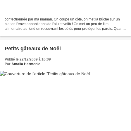
confectionnée par ma maman. On coupe un côté, on met la bûche sur un
plat en l'enveloppant dans de l'alu et voilà ! On met un peu de film
alimentaire au fond en recouvrant les côtés pour protéger les parois. Quand
on sert on enlève le papier alu. Pas...
Petits gâteaux de Noël
Publié le 22/12/2009 à 16:09
Par
Amalia Harmonie