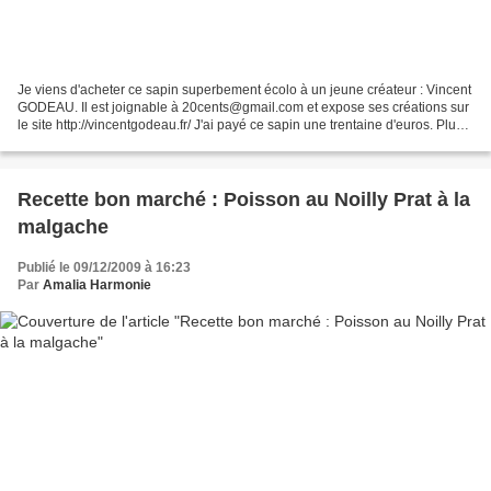
Je viens d'acheter ce sapin superbement écolo à un jeune créateur : Vincent
GODEAU. Il est joignable à 20cents@gmail.com et expose ses créations sur
le site http://vincentgodeau.fr/ J'ai payé ce sapin une trentaine d'euros. Plus
joli que les imitations...
Recette bon marché : Poisson au Noilly Prat à la
malgache
Publié le 09/12/2009 à 16:23
Par
Amalia Harmonie