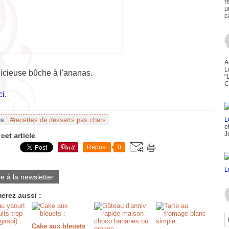
r
u
c
A
L
licieuse bûche à l'ananas.
"
C
ci
.
es :
#recettes de desserts pas chers
e
J
cet article
Repost
0
re à la newsletter
erez aussi :
Cake aux bleuets