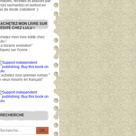
emèdes, recettes et astuces par
n(e) sachant(e) et surtout en
as de doute s'abstenir :)
ACHETEZ MON LIVRE SUR
ÉDITÉ CHEZ LULU !
chetez mon livre édité chez
ulu !
La bizarre evolution"
liquez sur l'icone :
t achetez mon premier roman "
e veux mourrir en français"
RECHERCHE