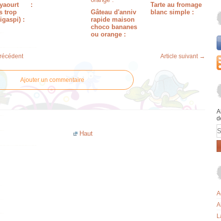
yaourt
:
Tarte au fromage
s trop
Gâteau d'anniv
blanc simple :
igaspi) :
rapide maison
choco bananes
ou orange :
précédent
Article suivant →
Ajouter un commentaire
A
d
E
Haut
A
A
L