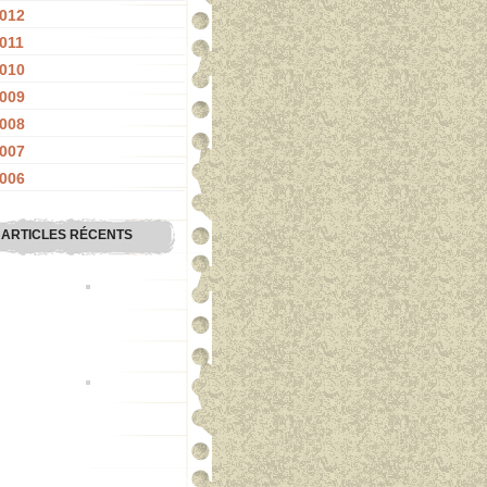
012
011
010
009
008
007
006
ARTICLES RÉCENTS