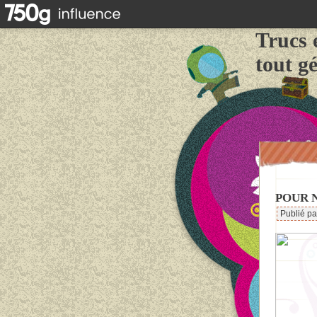
Trucs 
tout g
POUR N
Publié p