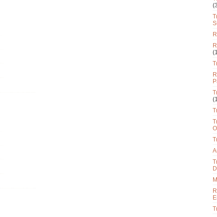
(
T
S
R
R
(
T
R
P
T
(
T
T
O
T
A
T
D
M
R
E
T