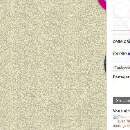
cette dé
recette
i
Catégori
Partager 
S'inscri
Vous aim