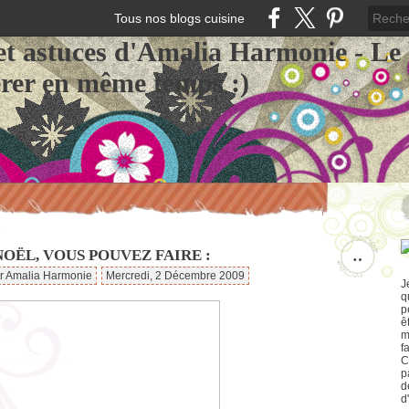
Tous nos blogs cuisine
et astuces d'Amalia Harmonie - Le
érer en même temps :)
OËL, VOUS POUVEZ FAIRE :
…
ar Amalia Harmonie
Mercredi, 2 Décembre 2009
J
q
p
ê
m
f
C
p
d
d