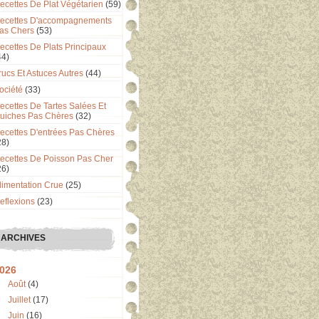
ecettes De Plat Végétarien
(59)
ecettes D'accompagnements
as Chers
(53)
ecettes De Plats Principaux
44)
rucs Et Astuces Autres
(44)
ociété
(33)
ecettes De Tartes Salées Et
uiches Pas Chères
(32)
ecettes D'entrées Pas Chères
28)
ecettes De Poisson Pas Cher
26)
limentation Crue
(25)
eflexions
(23)
ARCHIVES
026
Août
(4)
Juillet
(17)
Juin
(16)