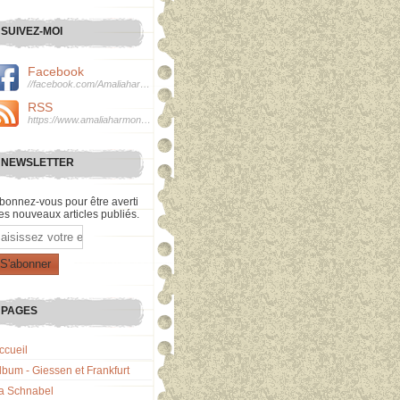
SUIVEZ-MOI
Facebook
//facebook.com/Amaliaharmonie
RSS
https://www.amaliaharmonie.fr/rss
NEWSLETTER
bonnez-vous pour être averti
es nouveaux articles publiés.
mail
PAGES
ccueil
lbum - Giessen et Frankfurt
a Schnabel