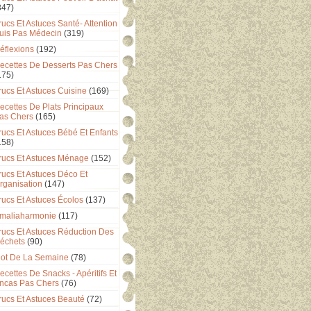
347)
rucs Et Astuces Santé- Attention
uis Pas Médecin
(319)
éflexions
(192)
ecettes De Desserts Pas Chers
175)
rucs Et Astuces Cuisine
(169)
ecettes De Plats Principaux
as Chers
(165)
rucs Et Astuces Bébé Et Enfants
158)
rucs Et Astuces Ménage
(152)
rucs Et Astuces Déco Et
rganisation
(147)
rucs Et Astuces Écolos
(137)
maliaharmonie
(117)
rucs Et Astuces Réduction Des
échets
(90)
ot De La Semaine
(78)
ecettes De Snacks - Apéritifs Et
ncas Pas Chers
(76)
rucs Et Astuces Beauté
(72)