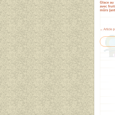
Glace au 
avec fruit
mûrs (ant
← Article 