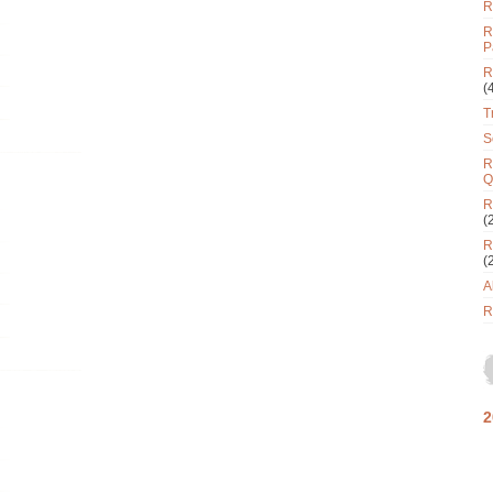
R
R
P
R
(
T
S
R
Q
R
(
R
(
A
R
2