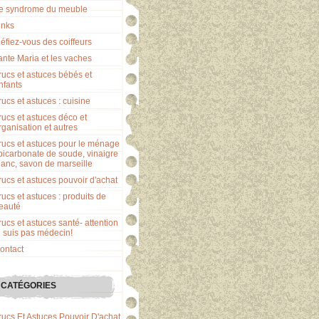
e syndrome du meuble
inks
éfiez-vous des coiffeurs
ante Maria et les vaches
rucs et astuces bébés et
nfants
rucs et astuces : cuisine
rucs et astuces déco et
rganisation et autres
rucs et astuces pour le ménage
 bicarbonate de soude, vinaigre
lanc, savon de marseille
rucs et astuces pouvoir d'achat
rucs et astuces : produits de
eauté
rucs et astuces santé- attention
e suis pas médecin!
ontact
CATÉGORIES
rucs Et Astuces Pouvoir D'achat