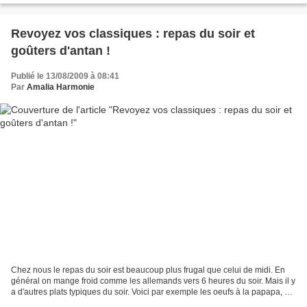
Revoyez vos classiques : repas du soir et
goûters d'antan !
Publié le 13/08/2009 à 08:41
Par
Amalia Harmonie
Chez nous le repas du soir est beaucoup plus frugal que celui de midi. En
général on mange froid comme les allemands vers 6 heures du soir. Mais il y
a d'autres plats typiques du soir. Voici par exemple les oeufs à la papapa, un
plat que faisait mon grand-père....