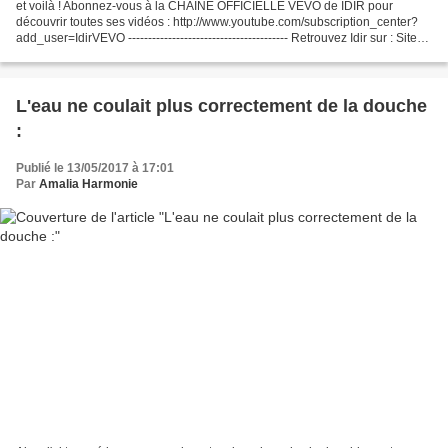
et voilà ! Abonnez-vous à la CHAINE OFFICIELLE VEVO de IDIR pour
découvrir toutes ses vidéos : http://www.youtube.com/subscription_center?
add_user=IdirVEVO ---------------------------------------- Retrouvez Idir sur : Site
officiel : http://www.idir-officiel.fr...
L'eau ne coulait plus correctement de la douche
:
Publié le 13/05/2017 à 17:01
Par
Amalia Harmonie