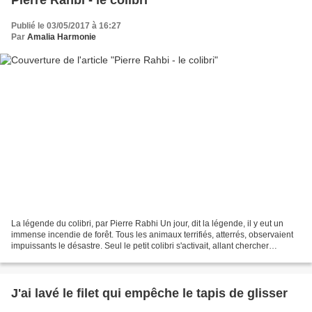
Pierre Rahbi - le colibri
Publié le 03/05/2017 à 16:27
Par
Amalia Harmonie
La légende du colibri, par Pierre Rabhi Un jour, dit la légende, il y eut un
immense incendie de forêt. Tous les animaux terrifiés, atterrés, observaient
impuissants le désastre. Seul le petit colibri s'activait, allant chercher
quelques gouttes avec...
J'ai lavé le filet qui empêche le tapis de glisser