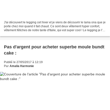
J'ai découvert le legging cet hiver et je viens de découvrir le lama ona que je
porte chez moi quand il fait chaud. Ce sont deux vêtement hyper confort,
vêtement fétiches de notre tante d'Italie, qui est super cool ! Le legging je l'ai
mis car cela ne...
Pas d'argent pour acheter superbe moule bundt
cake :
Publié le 27/05/2017 à 12:19
Par
Amalia Harmonie