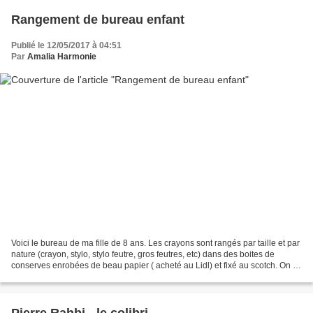
Rangement de bureau enfant
Publié le 12/05/2017 à 04:51
Par
Amalia Harmonie
Voici le bureau de ma fille de 8 ans. Les crayons sont rangés par taille et par
nature (crayon, stylo, stylo feutre, gros feutres, etc) dans des boites de
conserves enrobées de beau papier ( acheté au Lidl) et fixé au scotch. On a
utilisé des boites en...