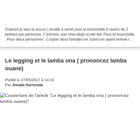
D'abord je sers la socca ( recette à venir) puis la bruschetta à raison de 2
tartines par personne. C'est bon, pas cher,végé et vite fait. Pour la bruschetta
: Pour deux personnes : Couper deux tomates en cubes en ayant enlevé la
partie grains et liquide...
Le legging et le lamba ona ( prononcez lamba
ouane)
Publié le 27/05/2017 à 14:41
Par
Amalia Harmonie