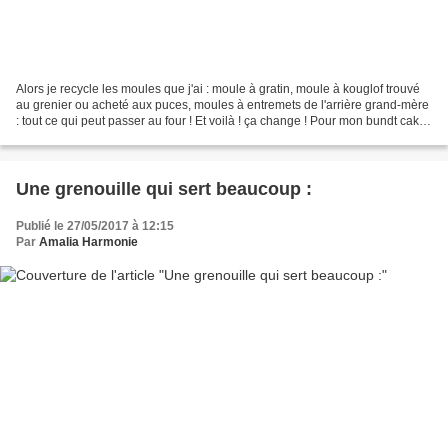
Alors je recycle les moules que j'ai : moule à gratin, moule à kouglof trouvé
au grenier ou acheté aux puces, moules à entremets de l'arrière grand-mère
: tout ce qui peut passer au four ! Et voilà ! ça change ! Pour mon bundt cake,
j'ai fait un gâteau...
Une grenouille qui sert beaucoup :
Publié le 27/05/2017 à 12:15
Par
Amalia Harmonie