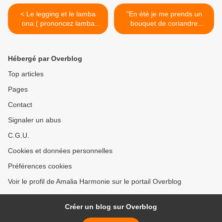
< Le legging et le lamba
"En été je me prends un
ona ( prononcez lamba
bouquet de coriandre
ouane)
fraîche au Paris Store : >
Hébergé par Overblog
Top articles
Pages
Contact
Signaler un abus
C.G.U.
Cookies et données personnelles
Préférences cookies
Voir le profil de Amalia Harmonie sur le portail Overblog
Créer un blog sur Overblog