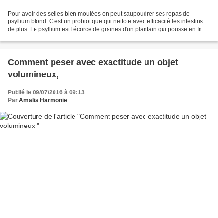
Pour avoir des selles bien moulées on peut saupoudrer ses repas de
psyllium blond. C'est un probiotique qui nettoie avec efficacité les intestins
de plus. Le psyllium est l'écorce de graines d'un plantain qui pousse en Inde.
Il se trouve en magasins bios....
Comment peser avec exactitude un objet
volumineux,
Publié le 09/07/2016 à 09:13
Par
Amalia Harmonie