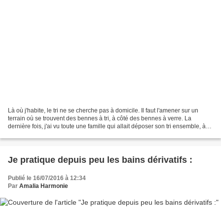
Là où j'habite, le tri ne se cherche pas à domicile. Il faut l'amener sur un
terrain où se trouvent des bennes à tri, à côté des bennes à verre. La
dernière fois, j'ai vu toute une famille qui allait déposer son tri ensemble, à
vélo, avec une petite charrette...
Je pratique depuis peu les bains dérivatifs :
Publié le 16/07/2016 à 12:34
Par
Amalia Harmonie