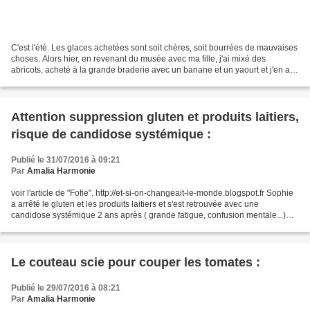
C'est l'été. Les glaces achetées sont soit chères, soit bourrées de mauvaises
choses. Alors hier, en revenant du musée avec ma fille, j'ai mixé des
abricots, acheté à la grande braderie avec un banane et un yaourt et j'en ai
rempli des moules à mico....
Attention suppression gluten et produits laitiers,
risque de candidose systémique :
Publié le 31/07/2016 à 09:21
Par
Amalia Harmonie
voir l'article de "Fofie". http://et-si-on-changeait-le-monde.blogspot.fr​​ Sophie
a arrêté le gluten et les produits laitiers et s'est retrouvée avec une
candidose systémique 2 ans après ( grande fatigue, confusion mentale...)
Elle donne le test simple...
Le couteau scie pour couper les tomates :
Publié le 29/07/2016 à 08:21
Par
Amalia Harmonie