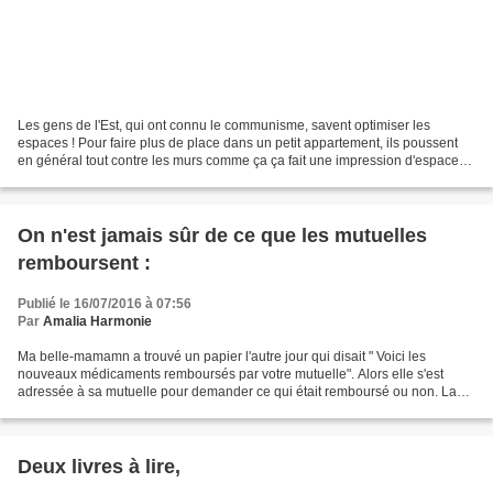
Les gens de l'Est, qui ont connu le communisme, savent optimiser les
espaces ! Pour faire plus de place dans un petit appartement, ils poussent
en général tout contre les murs comme ça ça fait une impression d'espace
puisque le milieu est dégagé. Ici...
On n'est jamais sûr de ce que les mutuelles
remboursent :
Publié le 16/07/2016 à 07:56
Par
Amalia Harmonie
Ma belle-mamamn a trouvé un papier l'autre jour qui disait " Voici les
nouveaux médicaments remboursés par votre mutuelle". Alors elle s'est
adressée à sa mutuelle pour demander ce qui était remboursé ou non. La
dame a dit " Il faut tenter. Envoyez ce...
Deux livres à lire,