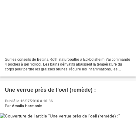
Sur les conseils de Bettina Roth, naturopathe à Eckbolsheim, j'ai commandé
4 poches à gel Yokool. Les bains dérivatifs abaissent la température du
corps pour perdre les graisses brunes, réduire les inflammations, les
douleurs, etc. Quand j'avais accouché...
Une verrue près de l'oeil (remède) :
Publié le 16/07/2016 à 10:36
Par
Amalia Harmonie