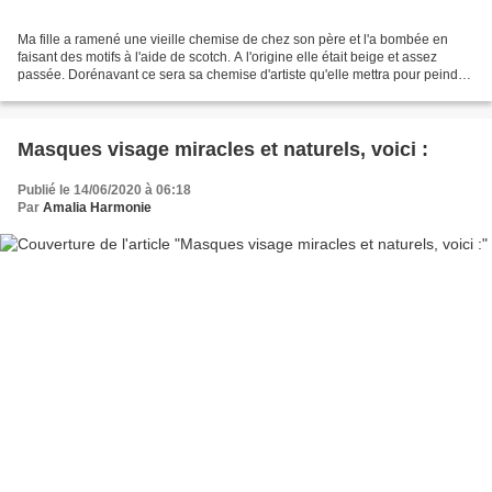
Ma fille a ramené une vieille chemise de chez son père et l'a bombée en
faisant des motifs à l'aide de scotch. A l'origine elle était beige et assez
passée. Dorénavant ce sera sa chemise d'artiste qu'elle mettra pour peindre
ou bomber des choses. Pour...
Masques visage miracles et naturels, voici :
Publié le 14/06/2020 à 06:18
Par
Amalia Harmonie