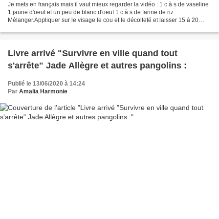
Je mets en français mais il vaut mieux regarder la vidéo : 1 c à s de vaseline
1 jaune d'oeuf et un peu de blanc d'oeuf 1 c à s de farine de riz
Mélanger.Appliquer sur le visage le cou et le décolleté et laisser 15 à 20
minutes. Rincer et aller vous coucher....
Livre arrivé "Survivre en ville quand tout
s'arrête" Jade Allègre et autres pangolins :
Publié le 13/06/2020 à 14:24
Par
Amalia Harmonie