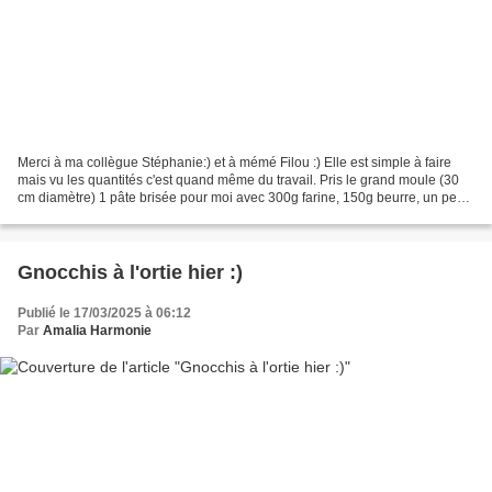
Merci à ma collègue Stéphanie:) et à mémé Filou :) Elle est simple à faire
mais vu les quantités c'est quand même du travail. Pris le grand moule (30
cm diamètre) 1 pâte brisée pour moi avec 300g farine, 150g beurre, un peu
sucre, eau un peu Garniture...
Gnocchis à l'ortie hier :)
Publié le 17/03/2025 à 06:12
Par
Amalia Harmonie