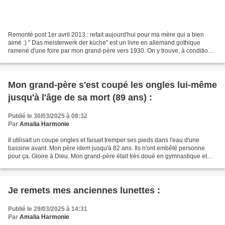
Remonté post 1er avril 2013 : refait aujourd'hui pour ma mère qui a bien
aimé :) " Das meisterwerk der küche" est un livre en allemand gothique
ramené d'une foire par mon grand-père vers 1930. On y trouve, à condition
de lire le gothique, une très vieille...
Mon grand-père s'est coupé les ongles lui-même
jusqu'à l'âge de sa mort (89 ans) :
Publié le 30/03/2025 à 08:32
Par
Amalia Harmonie
Il utilisait un coupe ongles et faisait tremper ses pieds dans l'eau d'une
bassine avant. Mon père idem jusqu'à 82 ans. Ils n'ont embêté personne
pour ça. Gloire à Dieu. Mon grand-père était très doué en gymnastique et
pour monter à cheval au village...
Je remets mes anciennes lunettes :
Publié le 29/03/2025 à 14:31
Par
Amalia Harmonie