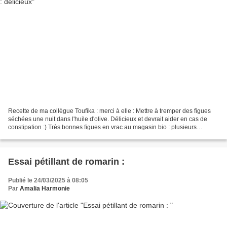
Recette de ma collègue Toufika : merci à elle : Mettre à tremper des figues
séchées une nuit dans l'huile d'olive. Délicieux et devrait aider en cas de
constipation :) Très bonnes figues en vrac au magasin bio : plusieurs
variétés- pas plus cher au kilo...
Essai pétillant de romarin :
Publié le 24/03/2025 à 08:05
Par
Amalia Harmonie