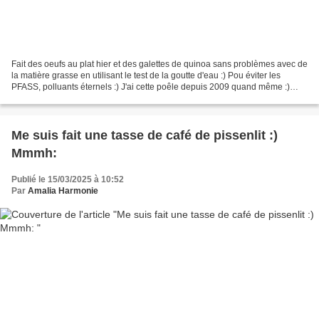
Fait des oeufs au plat hier et des galettes de quinoa sans problèmes avec de
la matière grasse en utilisant le test de la goutte d'eau :) Pou éviter les
PFASS, polluants éternels :) J'ai cette poêle depuis 2009 quand même :)
Payé 150 euros pour Noël à...
Me suis fait une tasse de café de pissenlit :)
Mmmh:
Publié le 15/03/2025 à 10:52
Par
Amalia Harmonie