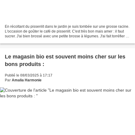
En récoltant du pissenlit dans le jardin je suis tombée sur une grosse racine.
L'occasion de goûter le café de pissenlit. C'est très bon mais amer : il faut
sucrer. J'ai bien brossé avec une petite brosse à légumes. J'ai fait torréfier au
four jusqu'à...
Le magasin bio est souvent moins cher sur les
bons produits :
Publié le 08/03/2025 à 17:17
Par
Amalia Harmonie