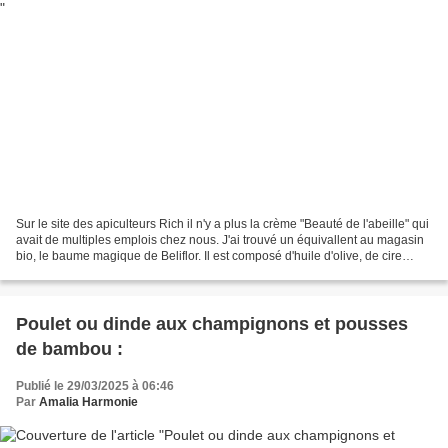
Sur le site des apiculteurs Rich il n'y a plus la crème "Beauté de l'abeille" qui
avait de multiples emplois chez nous. J'ai trouvé un équivallent au magasin
bio, le baume magique de Beliflor. Il est composé d'huile d'olive, de cire
d'abeille, de propolis,...
Poulet ou dinde aux champignons et pousses
de bambou :
Publié le 29/03/2025 à 06:46
Par
Amalia Harmonie