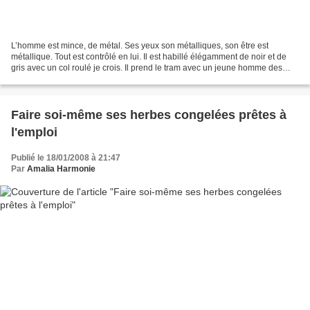
L’homme est mince, de métal. Ses yeux son métalliques, son être est
métallique. Tout est contrôlé en lui. Il est habillé élégamment de noir et de
gris avec un col roulé je crois. Il prend le tram avec un jeune homme des
cités. Le jeune homme n’a pas l’air...
Faire soi-même ses herbes congelées prêtes à
l'emploi
Publié le 18/01/2008 à 21:47
Par
Amalia Harmonie