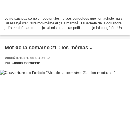
Je ne sais pas combien coûtent les herbes congelées que l'on achète mais
j'ai essayé d'en faire moi-même et ça a marché. J'ai acheté de la coriandre,
je l'ai hachée au robot , je l'ai mise dans un petit tupp et je lai congélée. Une
fois congelée faut...
Mot de la semaine 21 : les médias...
Publié le 18/01/2008 à 21:34
Par
Amalia Harmonie