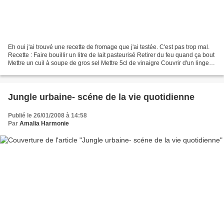
Eh oui j'ai trouvé une recette de fromage que j'ai testée. C'est pas trop mal.
Recette : Faire bouillir un litre de lait pasteurisé Retirer du feu quand ça bout
Mettre un cuil à soupe de gros sel Mettre 5cl de vinaigre Couvrir d'un linge et
laisser cailler...
Jungle urbaine- scéne de la vie quotidienne
Publié le 26/01/2008 à 14:58
Par
Amalia Harmonie