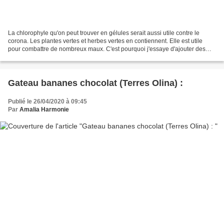
La chlorophyle qu'on peut trouver en gélules serait aussi utile contre le
corona. Les plantes vertes et herbes vertes en contiennent. Elle est utile
pour combattre de nombreux maux. C'est pourquoi j'essaye d'ajouter des
herbes du jardin à mes repas (cf...
Gateau bananes chocolat (Terres Olina) :
Publié le 26/04/2020 à 09:45
Par
Amalia Harmonie