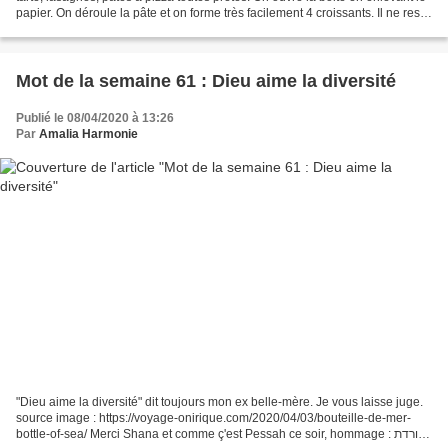
papier. On déroule la pâte et on forme très facilement 4 croissants. Il ne reste
qu'à cuire environ...
Mot de la semaine 61 : Dieu aime la diversité
Publié le 08/04/2020 à 13:26
Par
Amalia Harmonie
"Dieu aime la diversité" dit toujours mon ex belle-mère. Je vous laisse juge.
source image : https://voyage-onirique.com/2020/04/03/bouteille-de-mer-
bottle-of-sea/ Merci Shana et comme ç'est Pessah ce soir, hommage : להורדת