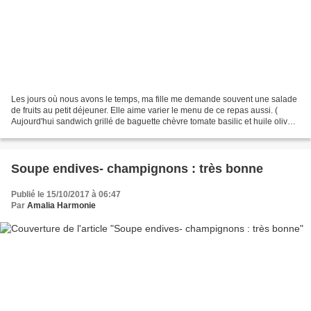
Les jours où nous avons le temps, ma fille me demande souvent une salade
de fruits au petit déjeuner. Elle aime varier le menu de ce repas aussi. (
Aujourd'hui sandwich grillé de baguette chèvre tomate basilic et huile olive :
eh oui !) Pour la salade...
Soupe endives- champignons : très bonne
Publié le 15/10/2017 à 06:47
Par
Amalia Harmonie