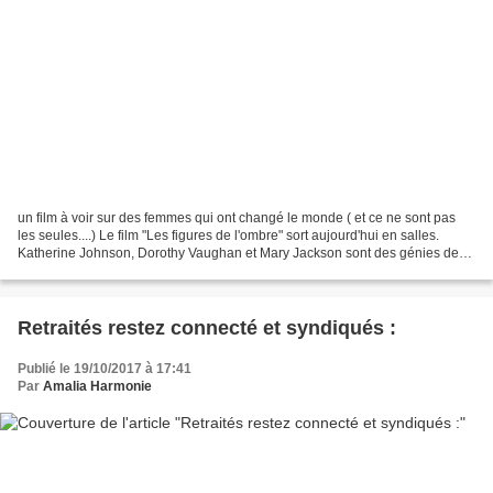
un film à voir sur des femmes qui ont changé le monde ( et ce ne sont pas
les seules....) Le film "Les figures de l'ombre" sort aujourd'hui en salles.
Katherine Johnson, Dorothy Vaughan et Mary Jackson sont des génies des
maths... Ces trois Afro-américaines,...
Retraités restez connecté et syndiqués :
Publié le 19/10/2017 à 17:41
Par
Amalia Harmonie