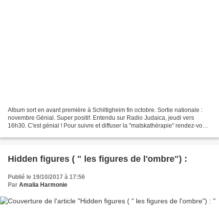
Album sort en avant première à Schiltigheim fin octobre. Sortie nationale :
novembre Génial. Super positif. Entendu sur Radio Judaica, jeudi vers
16h30. C'est génial ! Pour suivre et diffuser la "matskathérapie" rendez-vous
sur: https://www.facebook.com/Matskat.OFFICIEL...
Hidden figures ( " les figures de l'ombre") :
Publié le 19/10/2017 à 17:56
Par
Amalia Harmonie