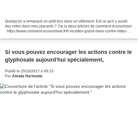
Quelqu'un a remarqué un petit trou dans un vêtement. Est-ce qu'il y aurait
des mites dans mes placards ? J'ai lu deux articles de comment-économiser
: https://www.comment-economiser.fr/6-recettes-grand-mere-contre-mites-
qui-marchent-vraiment.html https://www.comment-economiser.fr/7-meilleurs-
remedes-pour-lutter-contre-les-mites.html...
Si vous pouvez encourager les actions contre le
glyphosate aujourd'hui spécialement,
Publié le 25/10/2017 à 09:15
Par
Amalia Harmonie