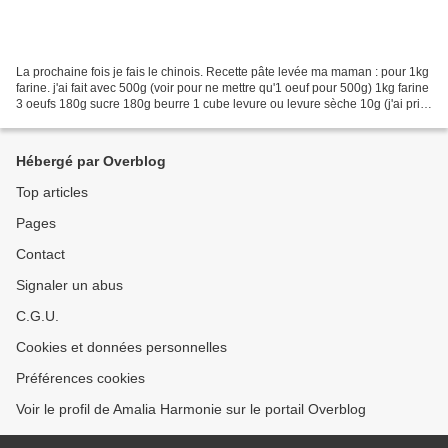
La prochaine fois je fais le chinois. Recette pâte levée ma maman : pour 1kg
farine. j'ai fait avec 500g (voir pour ne mettre qu'1 oeuf pour 500g) 1kg farine
3 oeufs 180g sucre 180g beurre 1 cube levure ou levure sèche 10g (j'ai pris
lev blé) 1/2l lait...
Hébergé par Overblog
Top articles
Pages
Contact
Signaler un abus
C.G.U.
Cookies et données personnelles
Préférences cookies
Voir le profil de Amalia Harmonie sur le portail Overblog