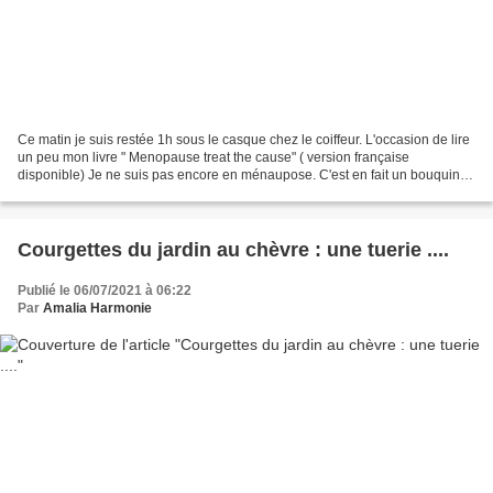
Ce matin je suis restée 1h sous le casque chez le coiffeur. L'occasion de lire
un peu mon livre " Menopause treat the cause" ( version française
disponible) Je ne suis pas encore en ménaupose. C'est en fait un bouquin
pour préparer la ménaupose. Et j'y...
Courgettes du jardin au chèvre : une tuerie ....
Publié le 06/07/2021 à 06:22
Par
Amalia Harmonie