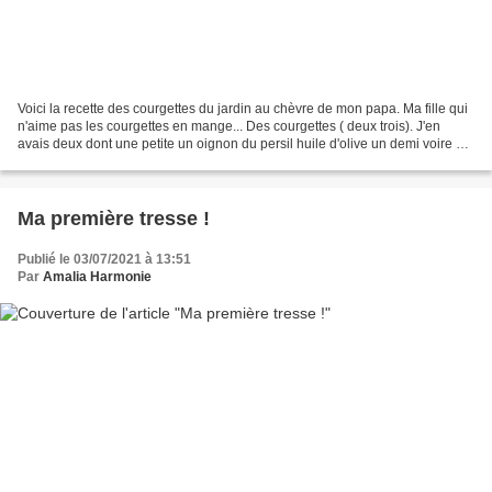
Voici la recette des courgettes du jardin au chèvre de mon papa. Ma fille qui
n'aime pas les courgettes en mange... Des courgettes ( deux trois). J'en
avais deux dont une petite un oignon du persil huile d'olive un demi voire un
bouillon poule crème fraiche...
Ma première tresse !
Publié le 03/07/2021 à 13:51
Par
Amalia Harmonie