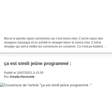
Moi je le prends rayon cornichons car c'est moins cher. C'est le rayon des
vinaigres classique et on achète le vinaigre blanc le moins cher. C'est le
vinaigre qui sert à mettre les cornichons en conserve. Ce n'est ps évident
pour tout le monde alors je...
ça est simili jeûne programmé :
Publié le 10/07/2021 à 12:55
Par
Amalia Harmonie