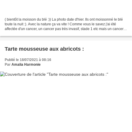
( bientôt la moisson du blé :)) La photo date d'hier. Ils ont moissonné le blé
toute la nuit :). Avec la nature ça va vite ! Comme vous le savez j'ai été
affectée d'un cancer, un cancer pas très invasif, stade 1 etc mais un cancer
quand même( 100 pourcents...
Tarte mousseuse aux abricots :
Publié le 18/07/2021 à 08:16
Par
Amalia Harmonie