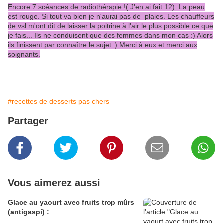
Encore 7 scéances de radiothérapie !( J'en ai fait 12). La peau
est rouge. Si tout va bien je n'aurai pas de plaies. Les chauffeurs
de vsl m'ont dit de laisser la poitrine à l'air le plus possible ce que
je fais... Ils ne conduisent que des femmes dans mon cas :) Alors
ils finissent par connaître le sujet :) Merci à eux et merci aux
soignants.
#recettes de desserts pas chers
Partager
Vous aimerez aussi
Glace au yaourt avec fruits trop mûrs
(antigaspi) :