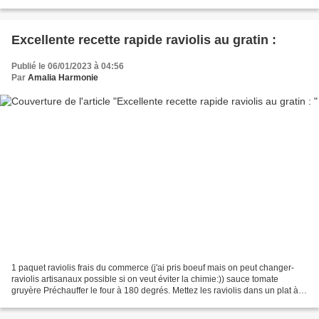
apportant des présents...
Excellente recette rapide raviolis au gratin :
Publié le 06/01/2023 à 04:56
Par
Amalia Harmonie
1 paquet raviolis frais du commerce (j'ai pris boeuf mais on peut changer-
raviolis artisanaux possible si on veut éviter la chimie:)) sauce tomate
gruyère Préchauffer le four à 180 degrés. Mettez les raviolis dans un plat à
gratin. Recouvrez de sauce...