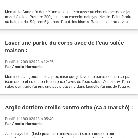
Mon amie Anne m'a donné une recette de mousse au chocolat testée ce jour
(merci à elle) : Prendre 200g d'un bon chocolat noir type Nestlé. Faire fondre
au bain marie. Séparer 5 jaunes d'oeuf des blancs. Battre les blancs avec
une pincée de sel. Quand...
Laver une partie du corps avec de l'eau salée
maison :
Publié le 20/01/2023 à 12:35
Par
Amalia Harmonie
Mon médecin généraliste a préconisé que je lave une partie de mon corps
(sein opéré et irradié en l'occurence ) avec de l'eau salée. Mon spray d'eau
salée étant vide j'ai pris une petite bassine dans laquelle j'ai mis de l'eau et
du gros sel. Je lave...
Argile derrière oreille contre otite (ca a marché) :
Publié le 18/01/2023 à 05:40
Par
Amalia Harmonie
J'ai essayé hier (testé pour mon anniversaire) suite à une douleur