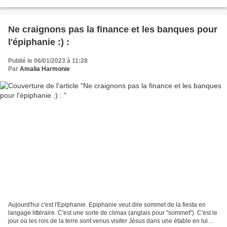
à la soupe chaude ( recette suisse)....
Ne craignons pas la finance et les banques pour
l'épiphanie :) :
Publié le 06/01/2023 à 11:28
Par
Amalia Harmonie
Aujourd'hui c'est l'Epiphanie. Epiphanie veut dire sommet de la fiesta en
langage littéraire. C'est une sorte de climax (anglais pour "sommet"). C'est le
jour où les rois de la terre sont venus visiter Jésus dans une étable en lui