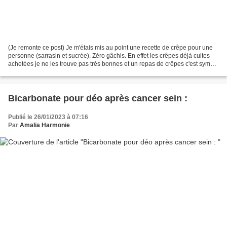
(Je remonte ce post) Je m'étais mis au point une recette de crêpe pour une
personne (sarrasin et sucrée). Zéro gâchis. En effet les crêpes déjà cuites
achetées je ne les trouve pas très bonnes et un repas de crêpes c'est sympa
même si on est seul. Sinon...
Bicarbonate pour déo après cancer sein :
Publié le 26/01/2023 à 07:16
Par
Amalia Harmonie