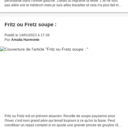
persistante dans l'oreille gauche. J'avais la migraine la veille :) Je ne suis
pas allée voir le médecin mais je suis allée travailler et cela n'a plus fait mal.
En revanche j'ai rien...
Fritz ou Fretz soupe :
Publié le 14/01/2023 à 17:36
Par
Amalia Harmonie
Fritz ou Fretz est un prénom alsacien. Recette de soupe paysanne pour
l'hiver, c'est mon grand père qui tenait toujours à ce qu'on la fasse. Peut
constituer un repas complet si on ajoute une grande pincée de gruyère râpé