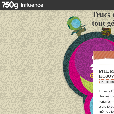
Trucs 
tout g
PITE 
KOSOV
Publié p
Et voilà !
des instru
l'original
alors je s
même : je 