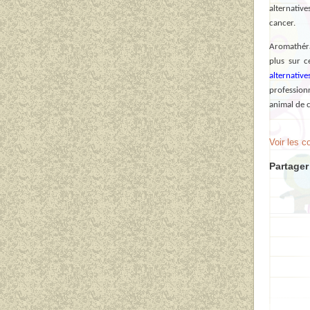
alternativ
cancer.
Aromathéra
plus sur c
alternative
professionn
animal de 
Voir les 
Partager 