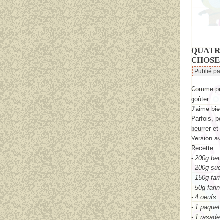
QUATR
CHOSE
Publié p
Comme prom
goûter.
J'aime bie
Parfois, p
beurrer et
Version av
Recette :
-
200g beu
- 200g su
- 150g far
- 50g farin
- 4 oeufs
- 1 paquet
- 1 rasade