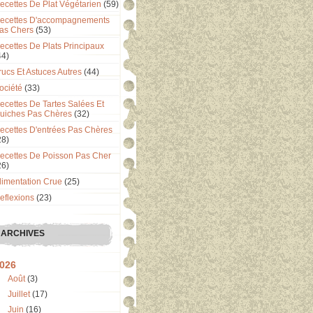
ecettes De Plat Végétarien
(59)
ecettes D'accompagnements
as Chers
(53)
ecettes De Plats Principaux
44)
rucs Et Astuces Autres
(44)
ociété
(33)
ecettes De Tartes Salées Et
uiches Pas Chères
(32)
ecettes D'entrées Pas Chères
28)
ecettes De Poisson Pas Cher
26)
limentation Crue
(25)
eflexions
(23)
ARCHIVES
026
Août
(3)
Juillet
(17)
Juin
(16)