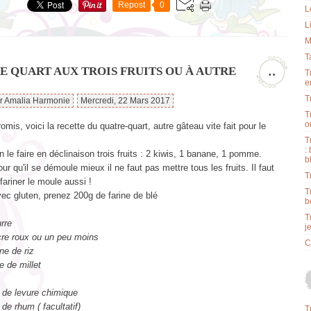
Repost
0
L
L
M
T
E QUART AUX TROIS FRUITS OU À AUTRE
…
T
e
T
ar Amalia Harmonie
Mercredi, 22 Mars 2017
T
o
is, voici la recette du quatre-quart, autre gâteau vite fait pour le
T
:
n le faire en déclinaison trois fruits : 2 kiwis, 1 banane, 1 pomme.
b
our qu'il se démoule mieux il ne faut pas mettre tous les fruits. Il faut
T
 fariner le moule aussi !
T
ec gluten, prenez 200g de farine de blé
b
T
rre
j
cre roux ou un peu moins
C
ine de riz
e de millet
 de levure chimique
 de rhum ( facultatif)
T