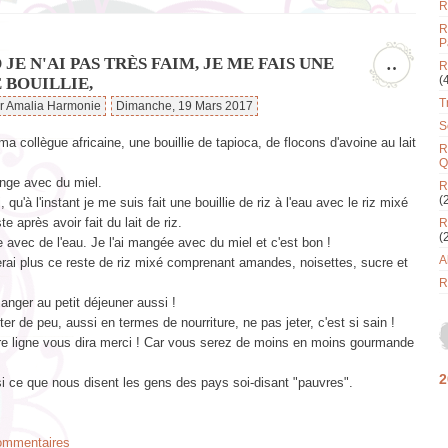
R
R
P
JE N'AI PAS TRÈS FAIM, JE ME FAIS UNE
…
R
(
 BOUILLIE,
T
ar Amalia Harmonie
Dimanche, 19 Mars 2017
S
ma collègue africaine, une bouillie de tapioca, de flocons d'avoine au lait
R
Q
ange avec du miel.
R
(
, qu'à l'instant je me suis fait une bouillie de riz à l'eau avec le riz mixé
e après avoir fait du lait de riz.
R
(
ite avec de l'eau. Je l'ai mangée avec du miel et c'est bon !
A
erai plus ce reste de riz mixé comprenant amandes, noisettes, sucre et
R
nger au petit déjeuner aussi !
er de peu, aussi en termes de nourriture, ne pas jeter, c'est si sain !
re ligne vous dira merci ! Car vous serez de moins en moins gourmande
2
i ce que nous disent les gens des pays soi-disant "pauvres".
commentaires