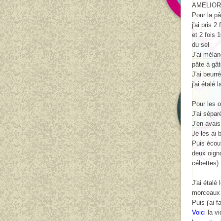
AMELIOR
Pour la pâ
j'ai pris 
et 2 fois
du sel
J'ai mélan
pâte à gâ
J'ai beurr
j'ai étalé
Pour les o
J'ai sépar
J'en avai
Je les ai 
Puis écout
deux oigno
cébettes).
J'ai étalé
morceaux 
Puis j'ai 
Voici
la vi