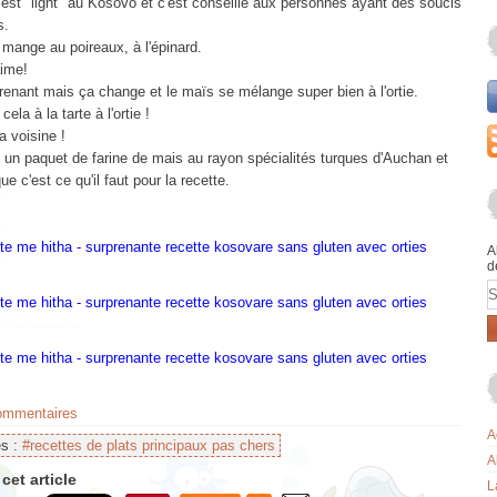
est "light" au Kosovo et c'est conseillé aux personnes ayant des soucis
s.
 mange au poireaux, à l'épinard.
ime!
renant mais ça change et le maïs se mélange super bien à l'ortie.
cela à la tarte à l'ortie !
 voisine !
é un paquet de farine de mais au rayon spécialités turques d'Auchan et
ue c'est ce qu'il faut pour la recette.
A
d
E
commentaires
A
es :
#recettes de plats principaux pas chers
A
cet article
L