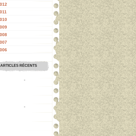
012
011
010
009
008
007
006
ARTICLES RÉCENTS