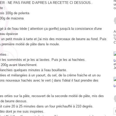
r
ER : NE PAS FAIRE D APRES LA RECETTE CI DESSOUS..
u
te :
c
2 fois 100g de polenta
 100g de maizena
gé à de l'eau tiède ( attention ça gonfle) jusqu'à la consistance d'une
A
teau épaisse
L
é un petit moule à tarte et j'ai mis des morceaux de beurre au fond. Puis
"
C
 la première moitié de pâte dans le moule.
rties :
é les sommités et je les ai lavées. Puis je les ai hachées.
e
s 200g avant blanchiment.
J
blanchies quelques minutes à l'eau bouillante.
ées et mélangées à un yaourt, du sel, de la crème fraiche et un ou
ns nouveaux hachés avec le vert ( dans l'idéal il faut prendre des
 les orties sur la pâte, recouvert de la seconde moitié de pâte, mis des
de beurre dessus.
fait cuire 20 à 25 minutes dans un four préchauffé à 210 degrés.
déo dont je me suis inspirées.