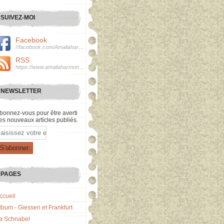
SUIVEZ-MOI
Facebook
//facebook.com/Amaliaharmonie
RSS
https://www.amaliaharmonie.fr/rss
NEWSLETTER
bonnez-vous pour être averti
es nouveaux articles publiés.
mail
PAGES
ccueil
lbum - Giessen et Frankfurt
a Schnabel