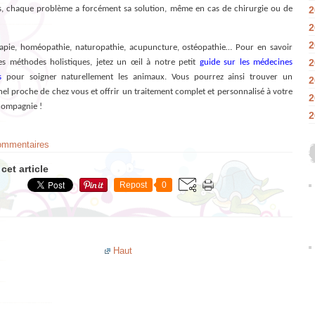
es, chaque problème a forcément sa solution, même en cas de chirurgie ou de
2
2
2
pie, homéopathie, naturopathie, acupuncture, ostéopathie… Pour en savoir
2
es méthodes holistiques, jetez un œil à notre petit
guide sur les médecines
s
pour soigner naturellement les animaux. Vous pourrez ainsi trouver un
2
el proche de chez vous et offrir un traitement complet et personnalisé à votre
2
compagnie !
2
commentaires
cet article
Repost
0
Haut