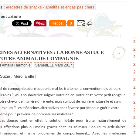
es :
#recettes de snacks - apéritifs et encas pas chers
cet article
Repost
0
2
2
INES ALTERNATIVES : LA BONNE ASTUCE
…
2
VOTRE ANIMAL DE COMPAGNIE
2
ar Amalia Harmonie
Samedi, 11 Mars 2017
2
 Suzie : Merci à elle !
2
2
al de compagnie adoré supporte mal les traitements conventionnels et leurs
2
sirables ? Vous souhaiteriez soigner votre chien, votre chat, votre petit rongeur
tre cheval de manière différente, mais surtout de manière naturelle et sans
2
imiques ? Les médecines alternatives sont à votre portée pour guérir votre
2
même pour prévenir de nombreuses maladies !
2
es douces sont en effet la solution idéale pour traiter naturellement de
2
 affections plus ou moins graves chez les animaux : douleurs articulaires,
2
chroniques, et même problèmes de comportement… Avec les médecines