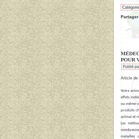
Catégori
Partager 
MÉDEC
POUR 
Publié p
Article de
Votre anim
effets indé
ou même vo
produits ch
animal et 
Les méthod
nombreuses
maladies 