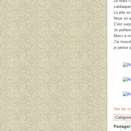
Le maïs c'
cardiaque
La pite se
Nous on a
C'est surp
Je préfère 
Merci à ma
J'ai trouv
je pense q
Voir les 
Catégori
Partager 