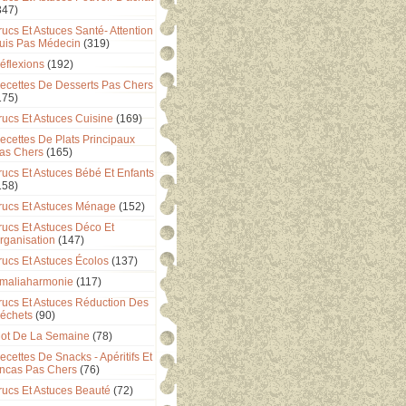
347)
rucs Et Astuces Santé- Attention
uis Pas Médecin
(319)
éflexions
(192)
ecettes De Desserts Pas Chers
175)
rucs Et Astuces Cuisine
(169)
ecettes De Plats Principaux
as Chers
(165)
rucs Et Astuces Bébé Et Enfants
158)
rucs Et Astuces Ménage
(152)
rucs Et Astuces Déco Et
rganisation
(147)
rucs Et Astuces Écolos
(137)
maliaharmonie
(117)
rucs Et Astuces Réduction Des
échets
(90)
ot De La Semaine
(78)
ecettes De Snacks - Apéritifs Et
ncas Pas Chers
(76)
rucs Et Astuces Beauté
(72)