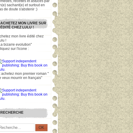
emèdes, recettes et astuces par
n(e) sachant(e) et surtout en
as de doute s'abstenir :)
ACHETEZ MON LIVRE SUR
ÉDITÉ CHEZ LULU !
chetez mon livre édité chez
ulu !
La bizarre evolution"
liquez sur l'icone :
t achetez mon premier roman "
e veux mourrir en français"
RECHERCHE