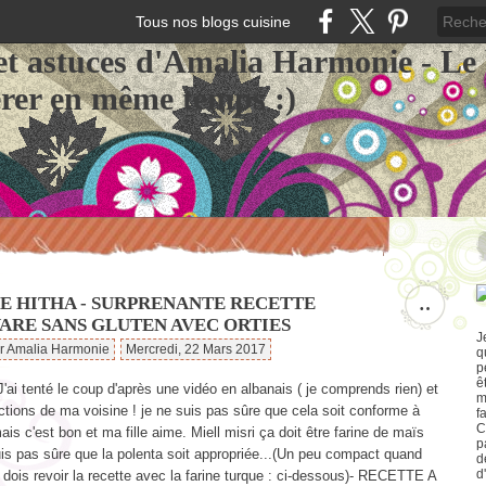
Tous nos blogs cuisine
et astuces d'Amalia Harmonie - Le
érer en même temps :)
ME HITHA - SURPRENANTE RECETTE
…
ARE SANS GLUTEN AVEC ORTIES
J
ar Amalia Harmonie
Mercredi, 22 Mars 2017
q
p
ê
 J'ai tenté le coup d'après une vidéo en albanais ( je comprends rien) et
m
ctions de ma voisine ! je ne suis pas sûre que cela soit conforme à
f
C
 mais c'est bon et ma fille aime. Miell misri ça doit être farine de maïs
p
uis pas sûre que la polenta soit appropriée...(Un peu compact quand
d
d
dois revoir la recette avec la farine turque : ci-dessous)- RECETTE A