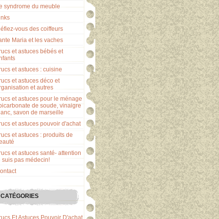
e syndrome du meuble
inks
éfiez-vous des coiffeurs
ante Maria et les vaches
rucs et astuces bébés et
nfants
rucs et astuces : cuisine
rucs et astuces déco et
rganisation et autres
rucs et astuces pour le ménage
 bicarbonate de soude, vinaigre
lanc, savon de marseille
rucs et astuces pouvoir d'achat
rucs et astuces : produits de
eauté
rucs et astuces santé- attention
e suis pas médecin!
ontact
CATÉGORIES
rucs Et Astuces Pouvoir D'achat