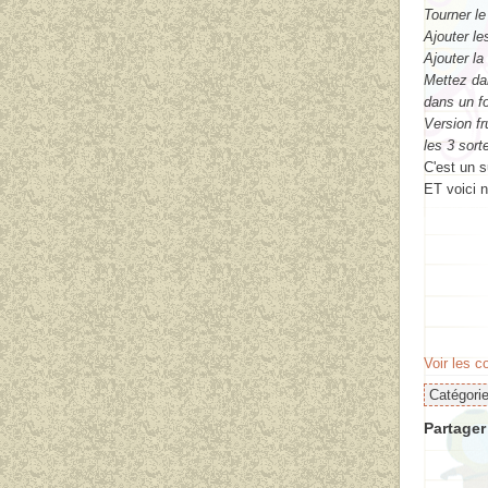
Tourner l
Ajouter le
Ajouter la
Mettez da
dans un fo
Version fr
les 3 sort
C'est un s
ET voici n
Voir les 
Catégori
Partager 