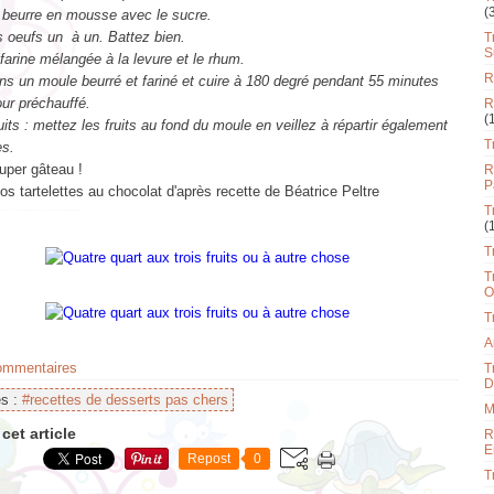
(
e beurre en mousse avec le sucre.
s oeufs un à un. Battez bien.
T
S
 farine mélangée à la levure et le rhum.
R
ns un moule beurré et fariné et cuire à 180 degré pendant 55 minutes
ur préchauffé.
R
(
uits : mettez les fruits au fond du moule en veillez à répartir également
T
es.
uper gâteau !
R
P
os tartelettes au chocolat d'après recette de Béatrice Peltre
T
(
T
T
O
T
A
commentaires
T
D
es :
#recettes de desserts pas chers
M
cet article
R
E
Repost
0
T