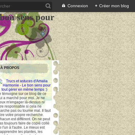
Connexion
+
Créer mon blog
 bon sens pour
À PROPOS
e témoigne sur ce blog de ce
ui a marché pour moi. Je ne
eux m'engager là-dessus ni
tre responsable si cela ne
arche pas ou tourne mal. Il faut
aire votre propre recherche.
hacun est différent. On ne peut
as toujours faire de copié collé
e l'un à l'autre. Le mieux est
'apprendre les plantes, les