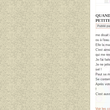
QUAND 
PETITE
Publié p
me disait 
ou à l'eau.
Elle la m
C'est ainsi
qui me rest
Je l'ai fa
Je ne jett
sel !
Peut se ma
Se content
Après vot
!
C'est auss
Voir les 