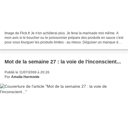
Image de Flick.fr Je n'en achèterai plus. Je ferai la marinade moi même. A
mon avis si le boucher ou le poissonnier prépare des produits en sauce c'est
pour vous fourguer les produits limites - au mieux. Déguiser un manque de
fraicheur dans une sauce...
Mot de la semaine 27 : la voie de l'inconscient...
Publié le 11/07/2008 à 20:26
Par
Amalia Harmonie