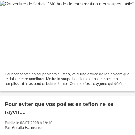
Pour conserver les soupes hors du frigo, voici une astuce de radins.com que
je dois encore améliorer. Mettre la soupe bouillante dans un bocal en
remplissant à ras bord et bein refermer. Comme c'est l'oxygène qui détériore
la soupe, si vous ne laissez...
Pour éviter que vos poêles en teflon ne se
rayent...
Publié le 08/07/2008 à 19:10
Par
Amalia Harmonie