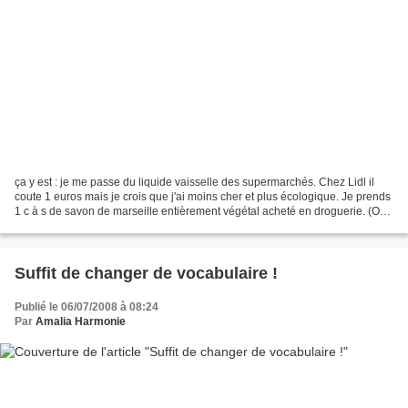
ça y est : je me passe du liquide vaisselle des supermarchés. Chez Lidl il
coute 1 euros mais je crois que j'ai moins cher et plus écologique. Je prends
1 c à s de savon de marseille entièrement végétal acheté en droguerie. (On
peut en prendre un autre...
Suffit de changer de vocabulaire !
Publié le 06/07/2008 à 08:24
Par
Amalia Harmonie