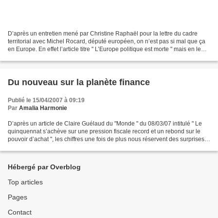
D’après un entretien mené par Christine Raphaël pour la lettre du cadre
territorial avec Michel Rocard, député européen, on n’est pas si mal que ça
en Europe. En effet l’article titre " L’Europe politique est morte " mais en le
lisant on redevient optimiste....
Du nouveau sur la planète finance
Publié le 15/04/2007 à 09:19
Par
Amalia Harmonie
D’après un article de Claire Guélaud du "Monde " du 08/03/07 intitulé " Le
quinquennat s’achève sur une pression fiscale record et un rebond sur le
pouvoir d’achat ", les chiffres une fois de plus nous réservent des surprises.
Je vous invite à lire cet...
Hébergé par Overblog
Top articles
Pages
Contact