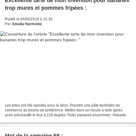
Excellente tarte de mon invention pour bananes
trop mures et pommes fripées :
Publié le 04/05/2019 à 11:18
Par
Amalia Harmonie
Les kiwis ont été rajoutés pour la déco. Prendre une pâte feuilletée du
commerce au beurre de préférence. Mettre dans un moule à tarte après
avoir préchauffé le four à 210 degrès. Peler bananes et pommes. Répartir
joliment en rangées sur le fond de tarte....
Mot de la semaine 58 :