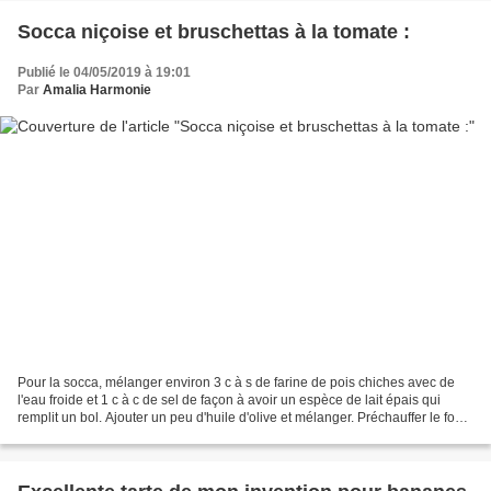
Socca niçoise et bruschettas à la tomate :
Publié le 04/05/2019 à 19:01
Par
Amalia Harmonie
Pour la socca, mélanger environ 3 c à s de farine de pois chiches avec de
l'eau froide et 1 c à c de sel de façon à avoir un espèce de lait épais qui
remplit un bol. Ajouter un peu d'huile d'olive et mélanger. Préchauffer le four
au maximum. Mettre 2...