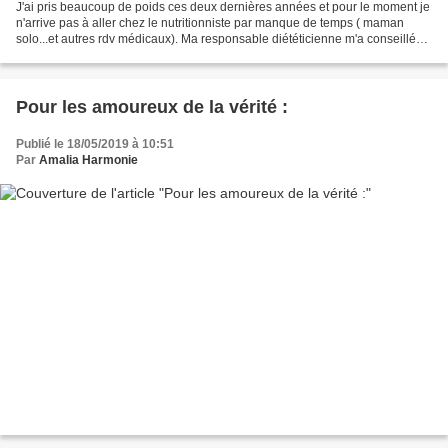
J'ai pris beaucoup de poids ces deux dernières années et pour le moment je
n'arrive pas à aller chez le nutritionniste par manque de temps ( maman
solo...et autres rdv médicaux). Ma responsable diététicienne m'a conseillé
Konjac ( 6,99 euros chez Leclerc...
Pour les amoureux de la vérité :
Publié le 18/05/2019 à 10:51
Par
Amalia Harmonie