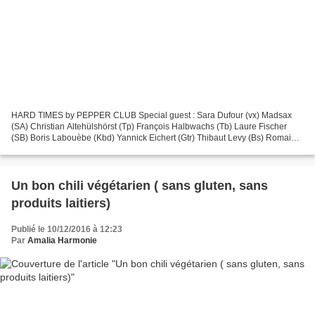
HARD TIMES by PEPPER CLUB Special guest : Sara Dufour (vx) Madsax
(SA) Christian Altehülshörst (Tp) François Halbwachs (Tb) Laure Fischer
(SB) Boris Labouèbe (Kbd) Yannick Eichert (Gtr) Thibaut Levy (Bs) Romain
Schmitt (Drm / Arr.)
Un bon chili végétarien ( sans gluten, sans
produits laitiers)
Publié le 10/12/2016 à 12:23
Par
Amalia Harmonie