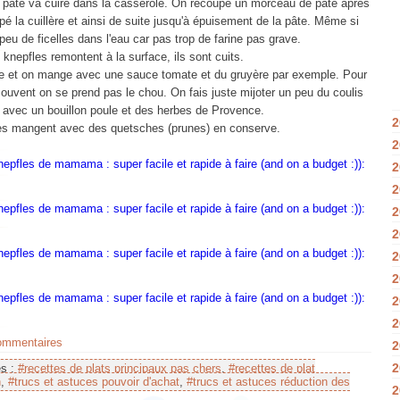
a pâte va cuire dans la casserole. On recoupe un morceau de pâte après
pé la cuillère et ainsi de suite jusqu'à épuisement de la pâte. Même si
 peu de ficelles dans l'eau car pas trop de farine pas grave.
knepfles remontent à la surface, ils sont cuits.
e et on mange avec une sauce tomate et du gruyère par exemple. Pour
ouvent on se prend pas le chou. On fais juste mijoter un peu du coulis
 avec un bouillon poule et des herbes de Provence.
2
les mangent avec des quetsches (prunes) en conserve.
2
2
2
2
2
2
2
2
2
commentaires
2
2
es :
#recettes de plats principaux pas chers
,
#recettes de plat
n
,
#trucs et astuces pouvoir d'achat
,
#trucs et astuces réduction des
2