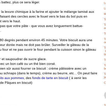
 battez, plus ce sera léger.
L
L
la levure chimique à la farine et ajouter le mélange tamisé aux
M
faisant des cercles avec le fouet vers le bas du bol puis en
T
 vers le haut.
T
t pas que votre pâte - que vous avez longuement battue-
e
.
T
T
80 degrés pendant environ 45 minutes. Votre biscuit aura une
o
leur dorée mais ne doit pas brûler. Surveiller le gâteau de la
T
u four et ne pas ouvrir le four pendant la cuisson sinon le gâteau
:
b
 et saupoudrer de sucre glace.
T
ec un bon café ou un thé bien corsé.
T
ien sûr aussi fourrer ce biscuit : crème pâtissière avec un
b
au schnaps (dans le temps)
, crème au beurre, etc... On peut faire
T
j
uits aux pommes
, des
fonds de tarte en biscuit
( à venir les
de Pâques en biscuit)
C
T