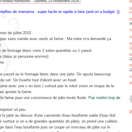
ar Amalia Harmonie
Samedi, 23 Novembre 2024
R
R
P
R
(
T
st de juillet 2015 :
S
epas sans viande avec oeufs et farine : Ma mère m'a demandé ça
R
i.
Q
s de fromage blanc voire 2 selon quantités ou 1 yaourt
R
s (deux pr personne environ)
(
ine
R
(
le yaourt ou le fromage blanc dans une jatte. On ajoute beaucoup
A
 du sel. On fouette tout d'abord avec un fouet.
R
urne avec une c en bois ( surtout pas le robot sinon on risque de la
ur ajouter la farine.
la farine pour une consistance de pâte levée fluide.
Pas mettre trop de
 reposer un peu.
2
la jatte au dessus d'une casserole d'eau bouillante salée (l'eau doit
lir surtout si on a de grandes quantités de pâte), on prend une cuillère,
pe dans l'eau bouillante puis on coupe un morceau de pâte sur le