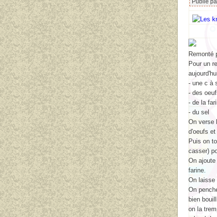
Publié p
Remonté po
Pour un r
aujourd'hu
- une c à 
- des oeuf
- de la far
- du sel
On verse 
d'oeufs et
Puis on to
casser) po
On ajoute 
farine.
On laisse
On penche 
bien bouil
on la trem