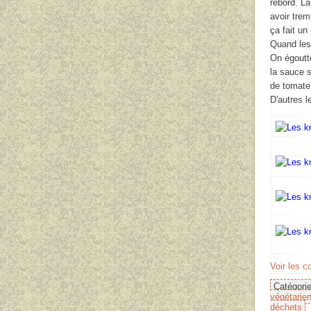
rebord. L
avoir trem
ça fait un
Quand les 
On égoutt
la sauce s
de tomate
D'autres 
Voir les 
Catégori
végétarie
déchets