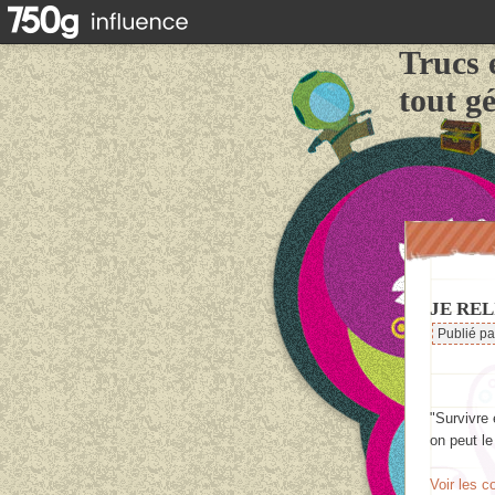
Trucs 
tout g
JE REL
Publié p
"Survivre 
on peut 
Voir les 