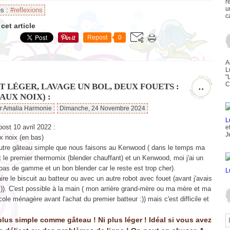
r
u
es :
#reflexions
c
cet article
Repost
0
A
L
"
C
T LÉGER, LAVAGE UN BOL, DEUX FOUETS :
…
 AUX NOIX) :
ar Amalia Harmonie
Dimanche, 24 Novembre 2024
ost 10 avril 2022 :
e
J
x noix (en bas)
autre gâteau simple que nous faisons au Kenwood ( dans le temps ma
 le premier thermomix (blender chauffant) et un Kenwood, moi j'ai un
as de gamme et un bon blender car le reste est trop cher).
ire le biscuit au batteur ou avec un autre robot avec fouet (avant j'avais
)). C'est possible à la main ( mon arrière grand-mère ou ma mère et ma
école ménagère avant l'achat du premier batteur :)) mais c'est difficile et
plus simple comme gâteau ! Ni plus léger ! Idéal si vous avez