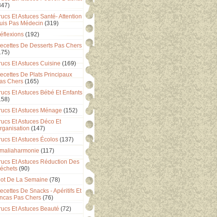
347)
rucs Et Astuces Santé- Attention
uis Pas Médecin
(319)
éflexions
(192)
ecettes De Desserts Pas Chers
175)
rucs Et Astuces Cuisine
(169)
ecettes De Plats Principaux
as Chers
(165)
rucs Et Astuces Bébé Et Enfants
158)
rucs Et Astuces Ménage
(152)
rucs Et Astuces Déco Et
rganisation
(147)
rucs Et Astuces Écolos
(137)
maliaharmonie
(117)
rucs Et Astuces Réduction Des
échets
(90)
ot De La Semaine
(78)
ecettes De Snacks - Apéritifs Et
ncas Pas Chers
(76)
rucs Et Astuces Beauté
(72)