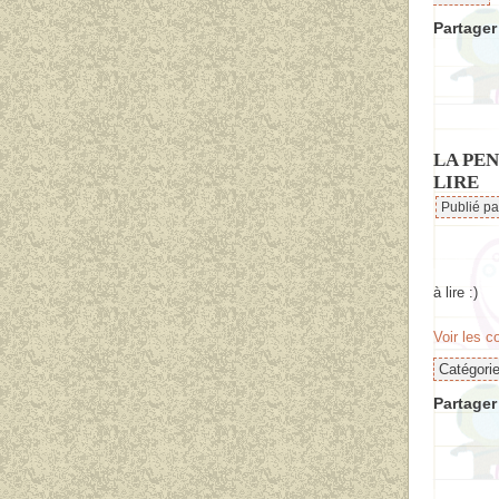
Partager 
LA PE
LIRE
Publié p
à lire :)
Voir les 
Catégori
Partager 