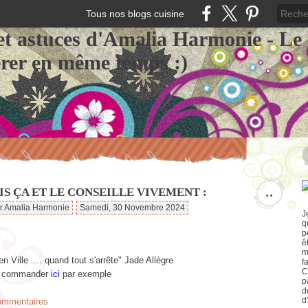
Tous nos blogs cuisine
et astuces d'Amalia Harmonie - Le
érer en même temps :)
IS ÇA ET LE CONSEILLE VIVEMENT :
…
ar Amalia Harmonie
Samedi, 30 Novembre 2024
J
q
p
ê
m
en Ville .... quand tout s'arrête" Jade Allègre
f
C
le commander
ici
par exemple
p
d
d
commentaires