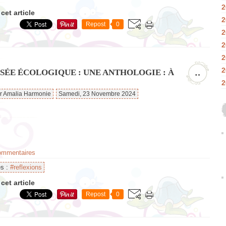
2
cet article
2
Repost
0
2
2
2
2
NSÉE ÉCOLOGIQUE : UNE ANTHOLOGIE : À
…
2
ar Amalia Harmonie
Samedi, 23 Novembre 2024
commentaires
es :
#reflexions
cet article
Repost
0