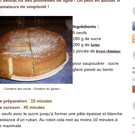
c délicat ou des problèmes de ligne ! On peut en abuser. A
 amateurs de simplicité !
Ingrédients :
6 oeufs
180 g de sucre
200 g de
farine
1 pincée de
levure chimique
pour saupoudrer : sucre
A
glace passé au tamis
d
E
- Contient des oeufs
- Contient du gluten
-
e préparation
: 15 minutes
e cuisson
: 45 minutes
s oeufs avec le sucre jusqu'à former une pâte épaisse et blanche
A
sistance d'un ruban. Au robot cela met au moins 10 minutes à
A
e maximale.
L