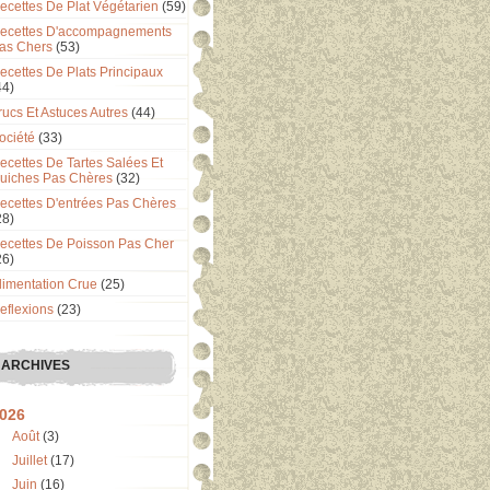
ecettes De Plat Végétarien
(59)
ecettes D'accompagnements
as Chers
(53)
ecettes De Plats Principaux
44)
rucs Et Astuces Autres
(44)
ociété
(33)
ecettes De Tartes Salées Et
uiches Pas Chères
(32)
ecettes D'entrées Pas Chères
28)
ecettes De Poisson Pas Cher
26)
limentation Crue
(25)
eflexions
(23)
ARCHIVES
026
Août
(3)
Juillet
(17)
Juin
(16)