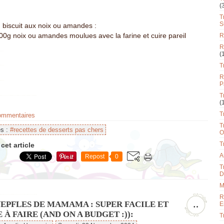
(
T
S
: biscuit aux noix ou amandes :
00g noix ou amandes moulues avec la farine et cuire pareil
R
R
(
T
R
P
T
(
T
commentaires
T
es :
#recettes de desserts pas chers
O
T
cet article
A
Repost
0
T
D
M
R
NEPFLES DE MAMAMA : SUPER FACILE ET
…
E
 À FAIRE (AND ON A BUDGET :)):
T