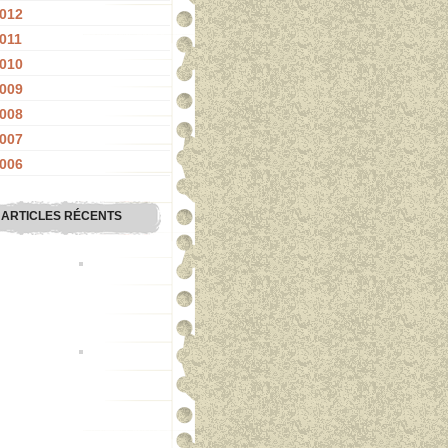
012
011
010
009
008
007
006
ARTICLES RÉCENTS