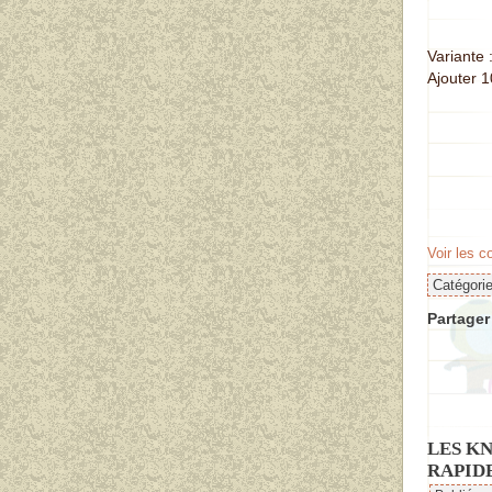
Variante 
Ajouter 1
Voir les 
Catégori
Partager 
LES K
RAPIDE