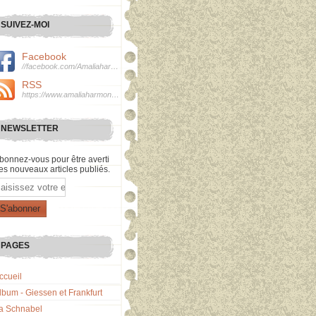
SUIVEZ-MOI
Facebook
//facebook.com/Amaliaharmonie
RSS
https://www.amaliaharmonie.fr/rss
NEWSLETTER
bonnez-vous pour être averti
es nouveaux articles publiés.
mail
PAGES
ccueil
lbum - Giessen et Frankfurt
a Schnabel