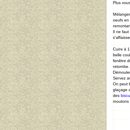
Plus vous
Mélanger 
oeufs en 
remontant
Il ne fau
s'affaisse
Cuire à 1
belle cou
fenêtre d
retombe.
Démouler
Servez av
On peut b
glaçage 
des
bisc
moutons 