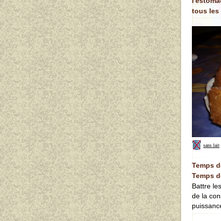
l'estoma
tous les
sans lait
Temps d
Temps d
Battre le
de la con
puissanc