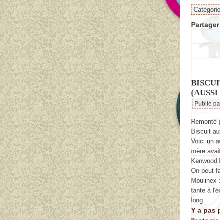
Catégori
Partager 
BISCUI
(AUSSI
Publié p
Remonté p
Biscuit au
Voici un 
mère avait
Kenwood b
On peut fa
Moulinex :
tante à l'
long.
Y a pas 