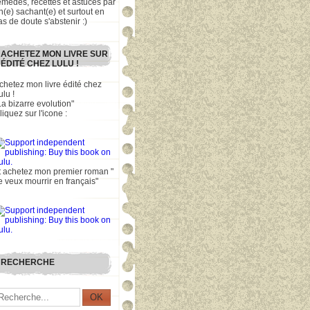
emèdes, recettes et astuces par
n(e) sachant(e) et surtout en
as de doute s'abstenir :)
ACHETEZ MON LIVRE SUR
ÉDITÉ CHEZ LULU !
chetez mon livre édité chez
ulu !
La bizarre evolution"
liquez sur l'icone :
t achetez mon premier roman "
e veux mourrir en français"
RECHERCHE