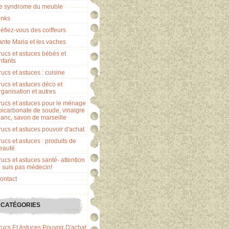
e syndrome du meuble
inks
éfiez-vous des coiffeurs
ante Maria et les vaches
rucs et astuces bébés et
nfants
rucs et astuces : cuisine
rucs et astuces déco et
rganisation et autres
rucs et astuces pour le ménage
 bicarbonate de soude, vinaigre
lanc, savon de marseille
rucs et astuces pouvoir d'achat
rucs et astuces : produits de
eauté
rucs et astuces santé- attention
e suis pas médecin!
ontact
CATÉGORIES
rucs Et Astuces Pouvoir D'achat