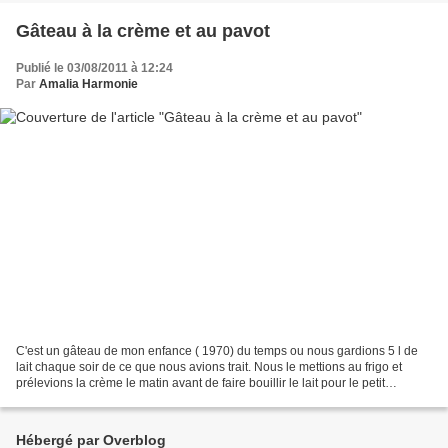
Gâteau à la crème et au pavot
Publié le 03/08/2011 à 12:24
Par
Amalia Harmonie
C'est un gâteau de mon enfance ( 1970) du temps ou nous gardions 5 l de
lait chaque soir de ce que nous avions trait. Nous le mettions au frigo et
prélevions la crème le matin avant de faire bouillir le lait pour le petit
déjeuner. Le lait ainsi écrémé...
Hébergé par Overblog