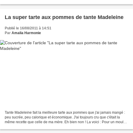
conseils d'une ancienne chef qui...
La super tarte aux pommes de tante Madeleine
Publié le 16/08/2011 à 14:51
Par
Amalia Harmonie
Tante Madeleine fait la meilleure tarte aux pommes que j'ai jamais mangé :
peu sucrée, peu calorique et économique. J'ai toujours cru que c'était la
même recette que celle de ma mère. Eh bien non ! La voici : Pour un moule
rectangulaire( bien que j'ai...