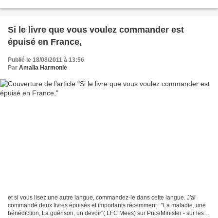
tombent comme des mouches d'après...
Si le livre que vous voulez commander est
épuisé en France,
Publié le 18/08/2011 à 13:56
Par
Amalia Harmonie
et si vous lisez une autre langue, commandez-le dans cette langue. J'ai
commandé deux livres épuisés et importants récemment : "La maladie, une
bénédiction, La guérison, un devoir"( LFC Mees) sur PriceMinister - sur les