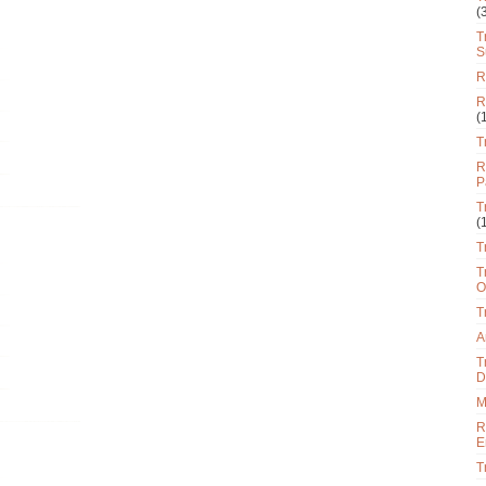
(
T
S
R
R
(
T
R
P
T
(
T
T
O
T
A
T
D
M
R
E
T