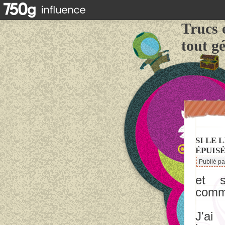
Trucs 
tout g
SI LE
ÉPUISÉ
Publié p
et s
comma
J'ai