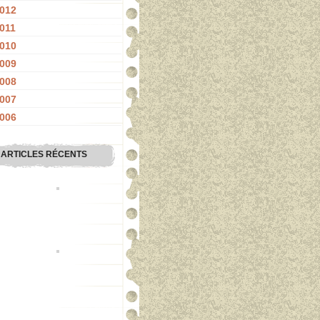
012
011
010
009
008
007
006
ARTICLES RÉCENTS