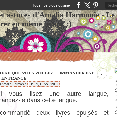
Tous nos blogs cuisine
et astuces d'Amalia Harmonie - Le
érer en même temps :)
 LIVRE QUE VOUS VOULEZ COMMANDER EST
…
 EN FRANCE,
J
ar Amalia Harmonie
Jeudi, 18 Août 2011
q
p
i vous lisez une autre langue,
ê
m
ndez-le dans cette langue.
f
C
p
d
 commandé deux livres épuisés et
d