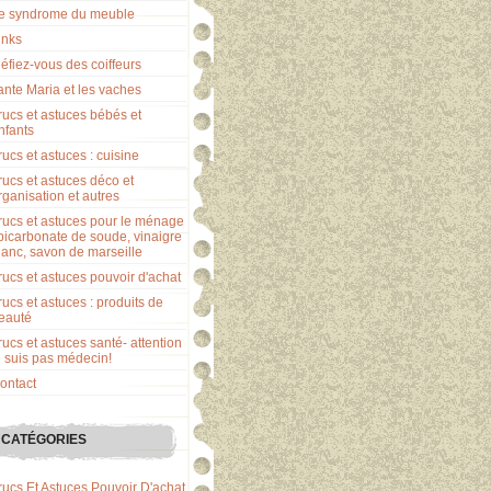
e syndrome du meuble
inks
éfiez-vous des coiffeurs
ante Maria et les vaches
rucs et astuces bébés et
nfants
rucs et astuces : cuisine
rucs et astuces déco et
rganisation et autres
rucs et astuces pour le ménage
 bicarbonate de soude, vinaigre
lanc, savon de marseille
rucs et astuces pouvoir d'achat
rucs et astuces : produits de
eauté
rucs et astuces santé- attention
e suis pas médecin!
ontact
CATÉGORIES
rucs Et Astuces Pouvoir D'achat