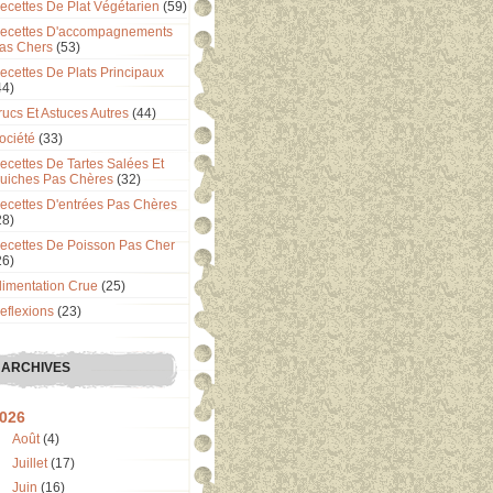
ecettes De Plat Végétarien
(59)
ecettes D'accompagnements
as Chers
(53)
ecettes De Plats Principaux
44)
rucs Et Astuces Autres
(44)
ociété
(33)
ecettes De Tartes Salées Et
uiches Pas Chères
(32)
ecettes D'entrées Pas Chères
28)
ecettes De Poisson Pas Cher
26)
limentation Crue
(25)
eflexions
(23)
ARCHIVES
026
Août
(4)
Juillet
(17)
Juin
(16)