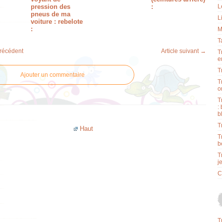
pression des
:
L
pneus de ma
L
voiture : rebelote
:
M
T
précédent
Article suivant →
T
e
T
Ajouter un commentaire
T
o
T
:
b
T
Haut
T
b
T
j
C
T