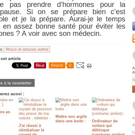
e pas prendre d'hormones pour la
pause. Si on se prépare bien c'est
ble et je la prépare. Aurai-je le temps
e en assez bonne santé pour éviter les
nes ? A voir avec son médecin.
es :
#trucs et astuces autres
cet article
Repost
0
A
d
E
re à la newsletter
erez aussi :
ère en
Mettre son argile
A
dans une boite :
Ordinateur de
A
J'ai réussi à
voiture qui
réinitialiser le
débloque
L
voyant de
(ceintures arrière)