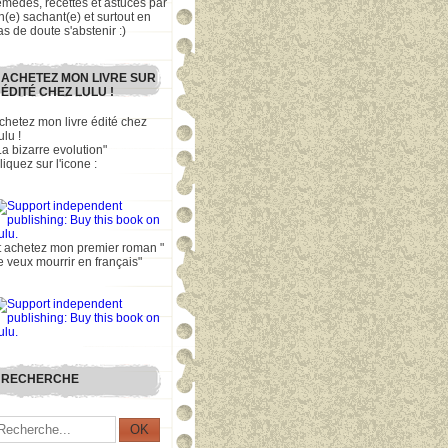
emèdes, recettes et astuces par
n(e) sachant(e) et surtout en
as de doute s'abstenir :)
ACHETEZ MON LIVRE SUR
ÉDITÉ CHEZ LULU !
chetez mon livre édité chez
ulu !
La bizarre evolution"
liquez sur l'icone :
t achetez mon premier roman "
e veux mourrir en français"
RECHERCHE