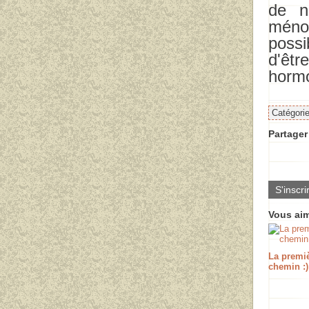
de n
méno
possi
d'êtr
hormo
Catégori
Partager 
S'inscri
Vous aim
La premi
chemin :)