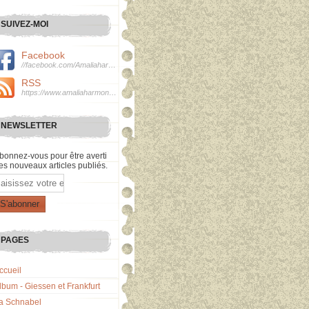
SUIVEZ-MOI
Facebook
//facebook.com/Amaliaharmonie
RSS
https://www.amaliaharmonie.fr/rss
NEWSLETTER
bonnez-vous pour être averti
es nouveaux articles publiés.
mail
PAGES
ccueil
lbum - Giessen et Frankfurt
a Schnabel