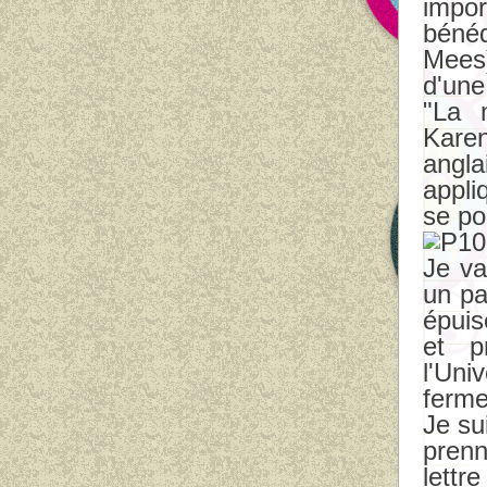
impo
bénéd
Mees)
d'une
"La 
Kare
angla
appli
se po
Je va
un pa
épuis
et p
l'Uni
fermer
Je su
prenn
lettr