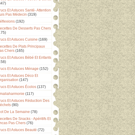
347)
rucs Et Astuces Santé- Attention
uis Pas Médecin
(319)
éflexions
(192)
ecettes De Desserts Pas Chers
175)
rucs Et Astuces Cuisine
(169)
ecettes De Plats Principaux
as Chers
(165)
rucs Et Astuces Bébé Et Enfants
158)
rucs Et Astuces Ménage
(152)
rucs Et Astuces Déco Et
rganisation
(147)
rucs Et Astuces Écolos
(137)
maliaharmonie
(117)
rucs Et Astuces Réduction Des
échets
(90)
ot De La Semaine
(78)
ecettes De Snacks - Apéritifs Et
ncas Pas Chers
(76)
rucs Et Astuces Beauté
(72)