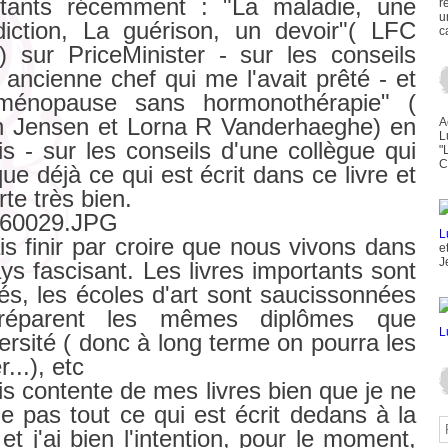
rtants récemment : "La maladie, une
r
u
iction, La guérison, un devoir"( LFC
c
 sur PriceMinister - sur les conseils
 ancienne chef qui me l'avait prêté - et
ménopause sans hormonothérapie" (
n Jensen et Lorna R Vanderhaeghe) en
A
L
is - sur les conseils d'une collègue qui
"
C
que déjà ce qui est écrit dans ce livre et
rte très bien.
is finir par croire que nous vivons dans
e
J
ys fascisant. Les livres importants sont
és, les écoles d'art sont saucissonnées
réparent les mêmes diplômes que
versité ( donc à long terme on pourra les
...), etc
is contente de mes livres bien que je ne
e pas tout ce qui est écrit dedans à la
e et j'ai bien l'intention, pour le moment,