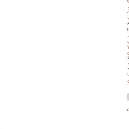
R
R
P
R
(
T
S
R
Q
R
(
R
(
A
R
2