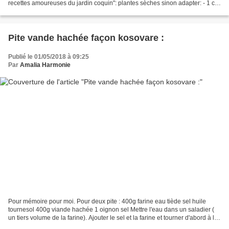
recettes amoureuses du jardin coquin": plantes sèches sinon adapter: - 1 c a
s de sauge - 1 c à s de...
Pite vande hachée façon kosovare :
Publié le 01/05/2018 à 09:25
Par
Amalia Harmonie
Pour mémoire pour moi. Pour deux pite : 400g farine eau tiède sel huile
tournesol 400g viande hachée 1 oignon sel Mettre l'eau dans un saladier (
un tiers volume de la farine). Ajouter le sel et la farine et tourner d'abord à la
cuillère. Puis pétrir...