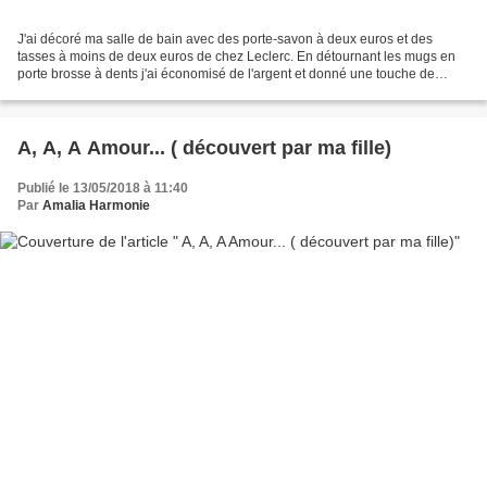
J'ai décoré ma salle de bain avec des porte-savon à deux euros et des
tasses à moins de deux euros de chez Leclerc. En détournant les mugs en
porte brosse à dents j'ai économisé de l'argent et donné une touche de
fantaisie à mes éviers.
A, A, A Amour... ( découvert par ma fille)
Publié le 13/05/2018 à 11:40
Par
Amalia Harmonie