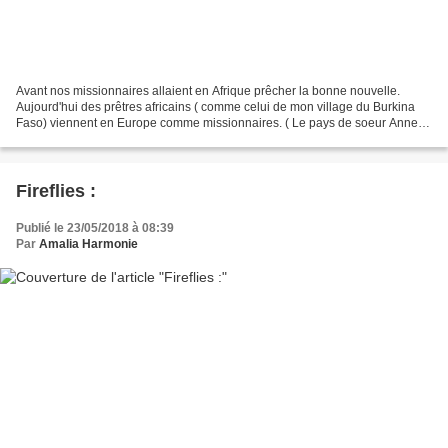
Avant nos missionnaires allaient en Afrique prêcher la bonne nouvelle.
Aujourd'hui des prêtres africains ( comme celui de mon village du Burkina
Faso) viennent en Europe comme missionnaires. ( Le pays de soeur Anne-
Marie Kaboré de la vidéo). "C'est un...
Fireflies :
Publié le 23/05/2018 à 08:39
Par
Amalia Harmonie