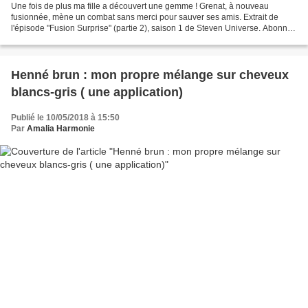
Une fois de plus ma fille a découvert une gemme ! Grenat, à nouveau
fusionnée, mène un combat sans merci pour sauver ses amis. Extrait de
l'épisode "Fusion Surprise" (partie 2), saison 1 de Steven Universe. Abonne-
toi à la chaîne YouTube de Cartoon Network...
Henné brun : mon propre mélange sur cheveux
blancs-gris ( une application)
Publié le 10/05/2018 à 15:50
Par
Amalia Harmonie