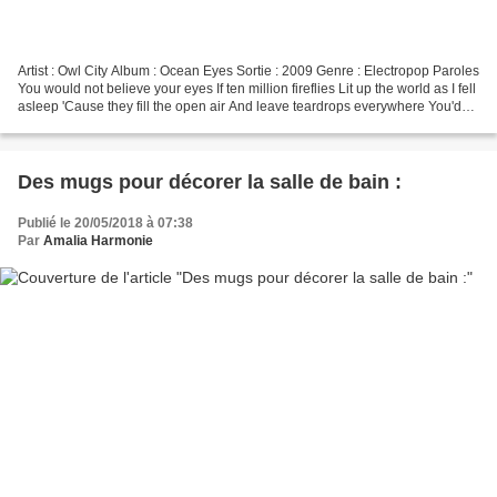
Artist : Owl City Album : Ocean Eyes Sortie : 2009 Genre : Electropop Paroles
You would not believe your eyes If ten million fireflies Lit up the world as I fell
asleep 'Cause they fill the open air And leave teardrops everywhere You'd
think me rude but...
Des mugs pour décorer la salle de bain :
Publié le 20/05/2018 à 07:38
Par
Amalia Harmonie