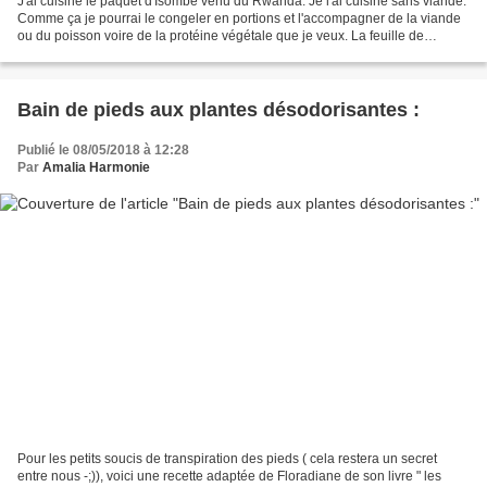
J'ai cuisiné le paquet d'Isombe venu du Rwanda. Je l'ai cuisiné sans viande.
Comme ça je pourrai le congeler en portions et l'accompagner de la viande
ou du poisson voire de la protéine végétale que je veux. La feuille de
manioc différente du manioc racine...
Bain de pieds aux plantes désodorisantes :
Publié le 08/05/2018 à 12:28
Par
Amalia Harmonie
Pour les petits soucis de transpiration des pieds ( cela restera un secret
entre nous -;)), voici une recette adaptée de Floradiane de son livre " les