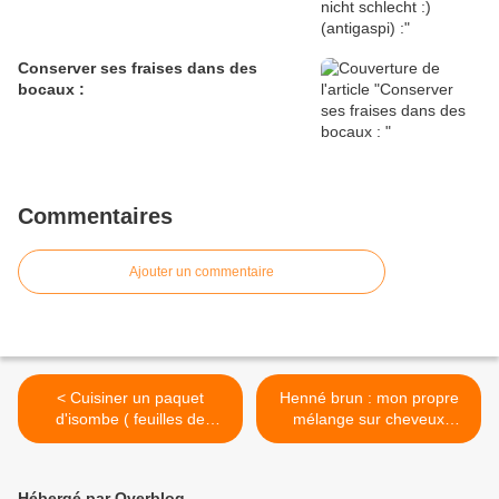
Conserver ses fraises dans des
bocaux :
Commentaires
Ajouter un commentaire
< Cuisiner un paquet
Henné brun : mon propre
d'isombe ( feuilles de
mélange sur cheveux
manioc pilées et séchées)
blancs-gris ( une
en ravitoto
application) >
multiaccompagnements
Hébergé par Overblog