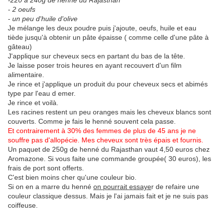
-220 à 240g de henné du Rajasthan
- 2 oeufs
- un peu d'huile d'olive
Je mélange les deux poudre puis j'ajoute, oeufs, huile et eau
tiède jusqu'à obtenir un pâte épaisse ( comme celle d'une pâte à
gâteau)
J'applique sur cheveux secs en partant du bas de la tête.
Je laisse poser trois heures en ayant recouvert d'un film
alimentaire.
Je rince et j'applique un produit du pour cheveux secs et abimés
type par l'eau d emer.
Je rince et voilà.
Les racines restent un peu oranges mais les cheveux blancs sont
couverts. Comme je fais le henné souvent cela passe.
Et contrairement à 30% des femmes de plus de 45 ans je ne
souffre pas d'allopécie. Mes cheveux sont très épais et fournis.
Un paquet de 250g de henné du Rajasthan vaut 4,50 euros chez
Aromazone. Si vous faite une commande groupée( 30 euros), les
frais de port sont offerts.
C'est bien moins cher qu'une couleur bio.
Si on en a marre du henné
on pourrait essaye
r de refaire une
couleur classique dessus. Mais je l'ai jamais fait et je ne suis pas
coiffeuse.