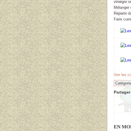
vinaigre o
Mélanger d
Répartir 
Faire cuir
Voir les 
Catégori
Partager 
EN MO