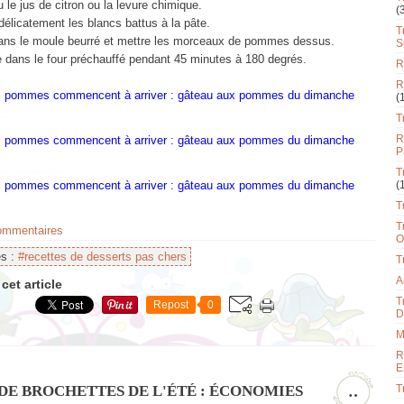
u le jus de citron ou la levure chimique.
(
élicatement les blancs battus à la pâte.
T
dans le moule beurré et mettre les morceaux de pommes dessus.
S
e dans le four préchauffé pendant 45 minutes à 180 degrés.
R
R
(
T
R
P
T
(
T
T
commentaires
O
es :
#recettes de desserts pas chers
T
A
cet article
T
Repost
0
D
M
R
E
DE BROCHETTES DE L'ÉTÉ : ÉCONOMIES
T
…