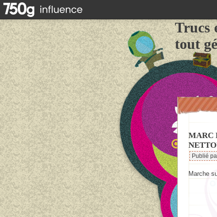
Trucs 
tout g
MARC 
NETTO
Publié p
Marche su