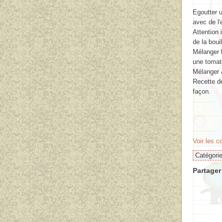
Egoutter u
avec de l'
Attention 
de la bouil
Mélanger l
une tomat
Mélanger à
Recette de
façon.
Voir les 
Catégori
Partager 