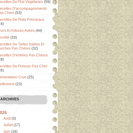
ecettes De Plat Végétarien
(59)
ecettes D'accompagnements
as Chers
(53)
ecettes De Plats Principaux
44)
rucs Et Astuces Autres
(44)
ociété
(33)
ecettes De Tartes Salées Et
uiches Pas Chères
(32)
ecettes D'entrées Pas Chères
28)
ecettes De Poisson Pas Cher
26)
limentation Crue
(25)
eflexions
(23)
ARCHIVES
026
Août
(3)
Juillet
(17)
Juin
(16)