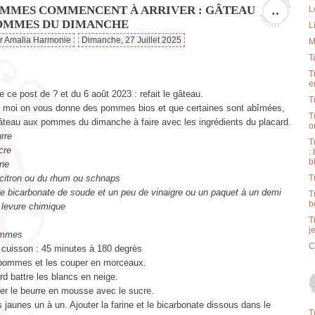
OMMES COMMENCENT À ARRIVER : GÂTEAU
…
L
OMMES DU DIMANCHE
L
ar Amalia Harmonie
Dimanche, 27 Juillet 2025
M
T
T
e
 ce post de ? et du 6 août 2023 : refait le gâteau.
T
moi on vous donne des pommes bios et que certaines sont abîmées,
T
gâteau aux pommes du dimanche à faire avec les ingrédients du placard.
o
rre
T
cre
:
b
ine
 citron ou du rhum ou schnaps
T
de bicarbonate de soude et un peu de vinaigre ou un paquet à un demi
T
b
 levure chimique
T
j
ommes
C
cuisson : 45 minutes à 180 degrès
 pommes et les couper en morceaux.
rd battre les blancs en neige.
ner le beurre en mousse avec le sucre.
s jaunes un à un. Ajouter la farine et le bicarbonate dissous dans le
T