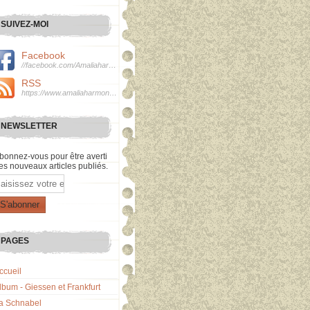
SUIVEZ-MOI
Facebook
//facebook.com/Amaliaharmonie
RSS
https://www.amaliaharmonie.fr/rss
NEWSLETTER
bonnez-vous pour être averti
es nouveaux articles publiés.
mail
PAGES
ccueil
lbum - Giessen et Frankfurt
a Schnabel