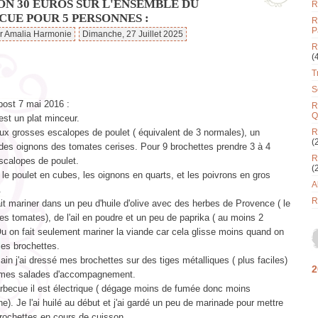
ON 30 EUROS SUR L'ENSEMBLE DU
R
CUE POUR 5 PERSONNES :
R
P
ar Amalia Harmonie
Dimanche, 27 Juillet 2025
R
(
T
S
ost 7 mai 2016 :
R
Q
est un plat minceur.
eux grosses escalopes de poulet ( équivalent de 3 normales), un
R
(
 des oignons des tomates cerises. Pour 9 brochettes prendre 3 à 4
R
scalopes de poulet.
(
 le poulet en cubes, les oignons en quarts, et les poivrons en gros
A
.
R
fait mariner dans un peu d'huile d'olive avec des herbes de Provence ( le
les tomates), de l'ail en poudre et un peu de paprika ( au moins 2
u on fait seulement mariner la viande car cela glisse moins quand on
 les brochettes.
in j'ai dressé mes brochettes sur des tiges métalliques ( plus faciles)
2
ait mes salades d'accompagnement.
arbecue il est électrique ( dégage moins de fumée donc moins
e). Je l'ai huilé au début et j'ai gardé un peu de marinade pour mettre
rochettes en cours de cuisson.