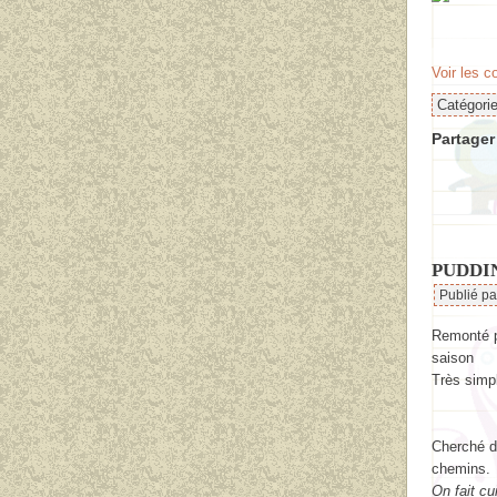
Voir les 
Catégori
Partager 
PUDDI
Publié p
Remonté po
saison
Très simp
Cherché d
chemins.
On fait cu