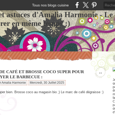
Tous nos blogs cuisine
et astuces d'Amalia Harmonie - Le
érer en même temps :)
DE CAFÉ ET BROSSE COCO SUPER POUR
…
YER LE BARBECUE :
J
ar Amalia Harmonie
Mercredi, 30 Juillet 2025
q
p
ê
per bien. Brosse coco au magasin bio ;) Le marc de café dégraisse :)
m
f
C
p
d
d