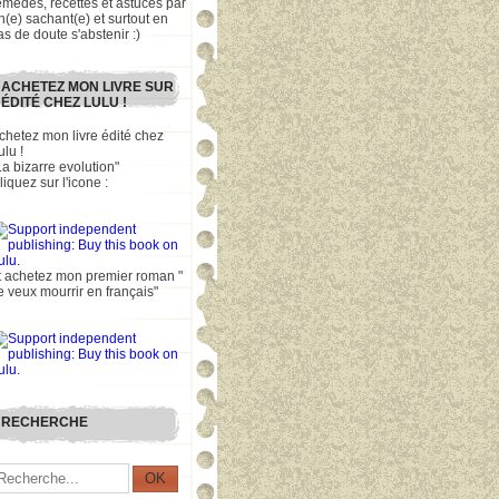
emèdes, recettes et astuces par
n(e) sachant(e) et surtout en
as de doute s'abstenir :)
ACHETEZ MON LIVRE SUR
ÉDITÉ CHEZ LULU !
chetez mon livre édité chez
ulu !
La bizarre evolution"
liquez sur l'icone :
t achetez mon premier roman "
e veux mourrir en français"
RECHERCHE