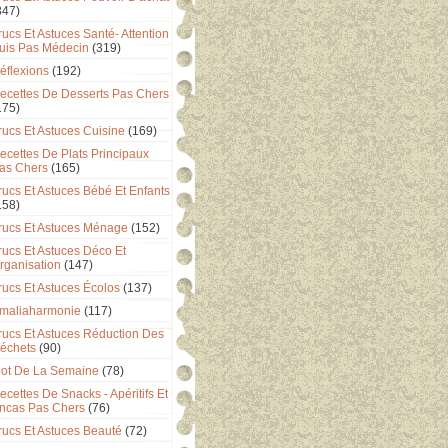
347)
rucs Et Astuces Santé- Attention
uis Pas Médecin
(319)
éflexions
(192)
ecettes De Desserts Pas Chers
175)
rucs Et Astuces Cuisine
(169)
ecettes De Plats Principaux
as Chers
(165)
rucs Et Astuces Bébé Et Enfants
158)
rucs Et Astuces Ménage
(152)
rucs Et Astuces Déco Et
rganisation
(147)
rucs Et Astuces Écolos
(137)
maliaharmonie
(117)
rucs Et Astuces Réduction Des
échets
(90)
ot De La Semaine
(78)
ecettes De Snacks - Apéritifs Et
ncas Pas Chers
(76)
rucs Et Astuces Beauté
(72)