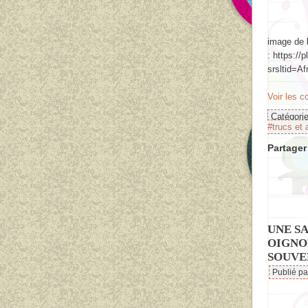
image de l
: https://
srsltid=
Voir les 
Catégori
#trucs et 
Partager 
UNE S
OIGNON
SOUVE
Publié p