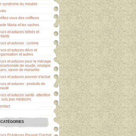
e syndrome du meuble
inks
éfiez-vous des coiffeurs
ante Maria et les vaches
rucs et astuces bébés et
nfants
rucs et astuces : cuisine
rucs et astuces déco et
rganisation et autres
rucs et astuces pour le ménage
 bicarbonate de soude, vinaigre
lanc, savon de marseille
rucs et astuces pouvoir d'achat
rucs et astuces : produits de
eauté
rucs et astuces santé- attention
e suis pas médecin!
ontact
CATÉGORIES
rucs Et Astuces Pouvoir D'achat