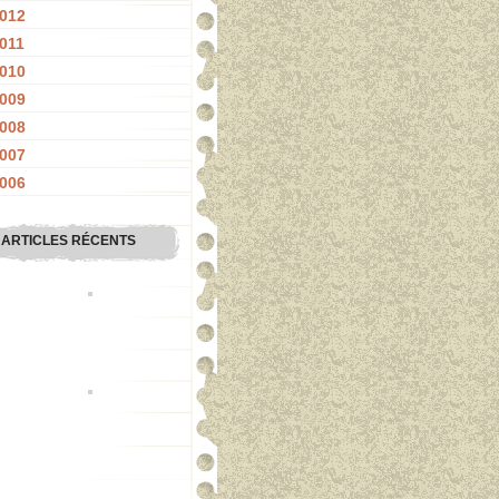
012
011
010
009
008
007
006
ARTICLES RÉCENTS