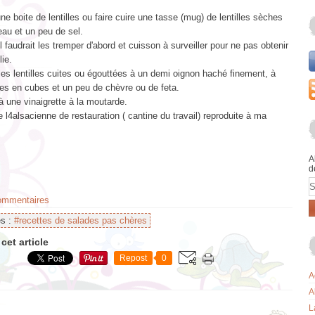
ne boite de lentilles ou faire cuire une tasse (mug) de lentilles sèches
eau et un peu de sel.
il faudrait les tremper d'abord et cuisson à surveiller pour ne pas obtenir
lie.
es lentilles cuites ou égouttées à un demi oignon haché finement, à
es en cubes et un peu de chèvre ou de feta.
 une vinaigrette à la moutarde.
 l4alsacienne de restauration ( cantine du travail) reproduite à ma
A
d
E
commentaires
es :
#recettes de salades pas chères
cet article
Repost
0
A
A
L