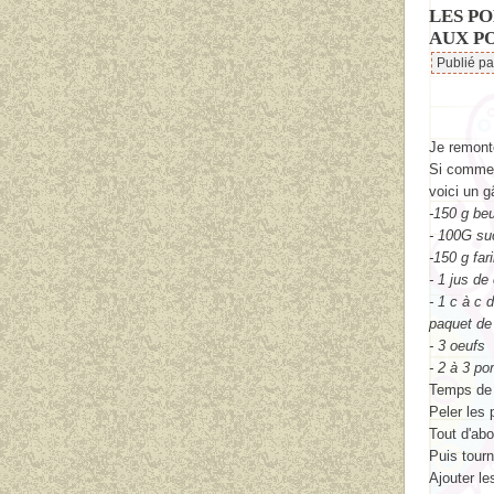
LES P
AUX P
Publié p
Je remonte
Si comme 
voici un 
-150 g beu
- 100G su
-150 g far
- 1 jus de
- 1 c à c 
paquet de
- 3 oeufs
- 2 à 3 p
Temps de 
Peler les
Tout d'abo
Puis tour
Ajouter le