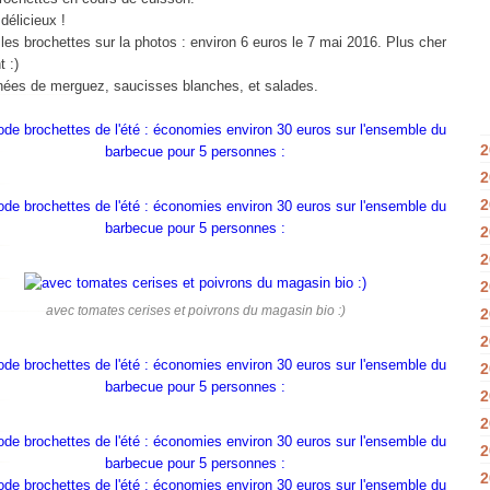
 délicieux !
les brochettes sur la photos : environ 6 euros le 7 mai 2016. Plus cher
 :)
es de merguez, saucisses blanches, et salades.
2
2
2
2
2
2
avec tomates cerises et poivrons du magasin bio :)
2
2
2
2
2
2
2