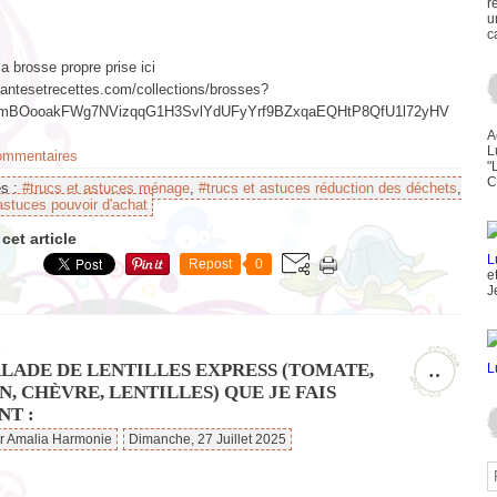
r
u
c
a brosse propre prise ici
plantesetrecettes.com/collections/brosses?
AfmBOooakFWg7NVizqqG1H3SvlYdUFyYrf9BZxqaEQHtP8QfU1l72yHV
A
L
commentaires
"
C
es :
#trucs et astuces ménage
,
#trucs et astuces réduction des déchets
,
astuces pouvoir d'achat
cet article
Repost
0
e
J
ALADE DE LENTILLES EXPRESS (TOMATE,
…
, CHÈVRE, LENTILLES) QUE JE FAIS
NT :
ar Amalia Harmonie
Dimanche, 27 Juillet 2025