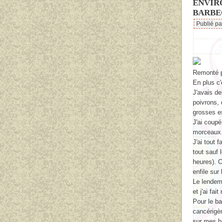
ENVIR
BARBE
Publié p
Remonté p
En plus c'
J'avais d
poivrons,
grosses e
J'ai coupé
morceaux
J'ai tout 
tout sauf 
heures). O
enfile sur
Le lendema
et j'ai f
Pour le b
cancérigèn
sur mes b