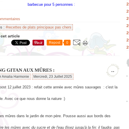
2
2
2
commentaires
2
es :
#recettes de plats principaux pas chers
2
cet article
2
Repost
0
2
NG GITAN AUX MÛRES :
…
ar Amalia Harmonie
Mercredi, 23 Juillet 2025
st 12 juillet 2023 : refait cette année avec mûres sauvages : c'est la
le. Avec ce que nous donne la nature :)
es mûres dans le jardin de mon père. Pousse aussi aux bords des
ire les mûres avec du sucre et de l'eau (lisez jusqu'à la fin: il faudra pas