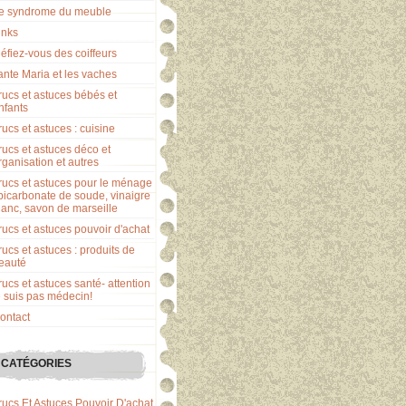
e syndrome du meuble
inks
éfiez-vous des coiffeurs
ante Maria et les vaches
rucs et astuces bébés et
nfants
rucs et astuces : cuisine
rucs et astuces déco et
rganisation et autres
rucs et astuces pour le ménage
 bicarbonate de soude, vinaigre
lanc, savon de marseille
rucs et astuces pouvoir d'achat
rucs et astuces : produits de
eauté
rucs et astuces santé- attention
e suis pas médecin!
ontact
CATÉGORIES
rucs Et Astuces Pouvoir D'achat