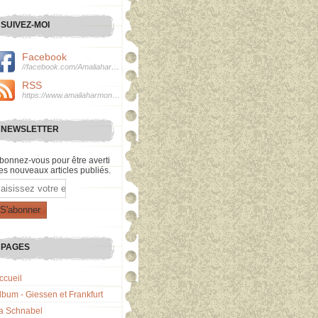
SUIVEZ-MOI
Facebook
//facebook.com/Amaliaharmonie
RSS
https://www.amaliaharmonie.fr/rss
NEWSLETTER
bonnez-vous pour être averti
es nouveaux articles publiés.
mail
PAGES
ccueil
lbum - Giessen et Frankfurt
a Schnabel