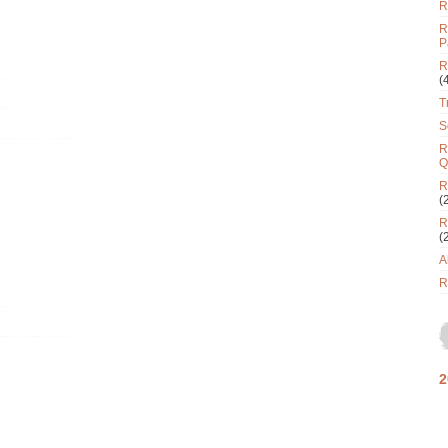
R
R
P
R
(
T
S
R
Q
R
(
R
(
A
R
2