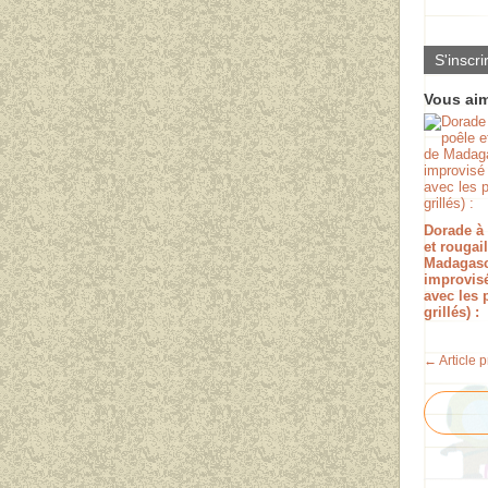
S'inscri
Vous aim
Dorade à 
et rougai
Madagas
improvis
avec les 
grillés) :
← Article 