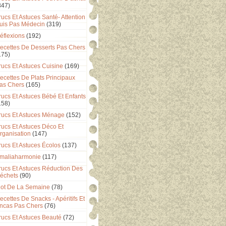
347)
rucs Et Astuces Santé- Attention
uis Pas Médecin
(319)
éflexions
(192)
ecettes De Desserts Pas Chers
175)
rucs Et Astuces Cuisine
(169)
ecettes De Plats Principaux
as Chers
(165)
rucs Et Astuces Bébé Et Enfants
158)
rucs Et Astuces Ménage
(152)
rucs Et Astuces Déco Et
rganisation
(147)
rucs Et Astuces Écolos
(137)
maliaharmonie
(117)
rucs Et Astuces Réduction Des
échets
(90)
ot De La Semaine
(78)
ecettes De Snacks - Apéritifs Et
ncas Pas Chers
(76)
rucs Et Astuces Beauté
(72)