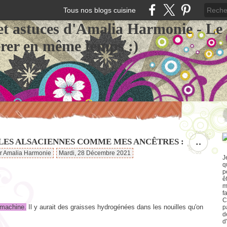
Tous nos blogs cuisine
et astuces d'Amalia Harmonie - Le
érer en même temps :)
LES ALSACIENNES COMME MES ANCÊTRES :
…
ar Amalia Harmonie
Mardi, 28 Décembre 2021
J
q
p
ê
m
f
C
 machine.
Il y aurait des graisses hydrogénées dans les nouilles qu'on
p
d
d