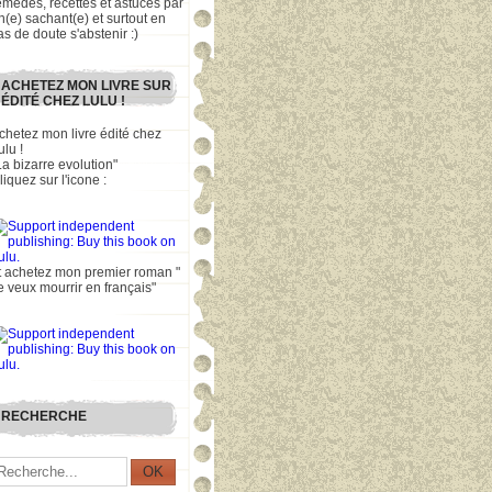
emèdes, recettes et astuces par
n(e) sachant(e) et surtout en
as de doute s'abstenir :)
ACHETEZ MON LIVRE SUR
ÉDITÉ CHEZ LULU !
chetez mon livre édité chez
ulu !
La bizarre evolution"
liquez sur l'icone :
t achetez mon premier roman "
e veux mourrir en français"
RECHERCHE