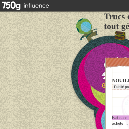
Trucs 
tout g
NOUIL
Publié p
Fait sans
achète ...