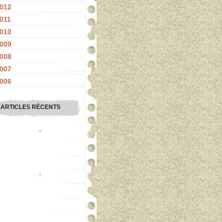
012
011
010
009
008
007
006
ARTICLES RÉCENTS