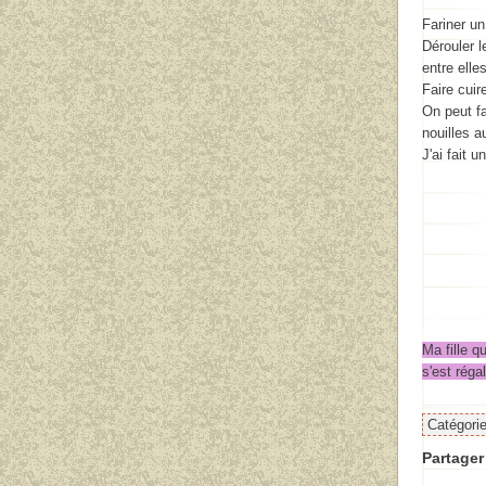
Fariner un
Dérouler l
entre elles
Faire cuir
On peut fa
nouilles a
J'ai fait 
Ma fille q
s'est réga
Catégori
Partager 