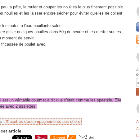
 peu la pâte, la rouler et couper les nouilles le plus finement possible.
es nouilles et les laisser encore sécher pour éviter qu'elles ne collent
.
e 5 minutes à l'eau bouillante salée.
ire griller quelques nouilles dans 50g de beurre et les mettre sur les
u moment de servir.
un fricassée de poulet avec.
A
d
E
ui est un véritable gourmet a dit que c'était comme les spaetzle. Elle
lée avec 2 assiettes.
es :
#recettes d'accompagnements pas chers
A
A
cet article
L
Repost
0