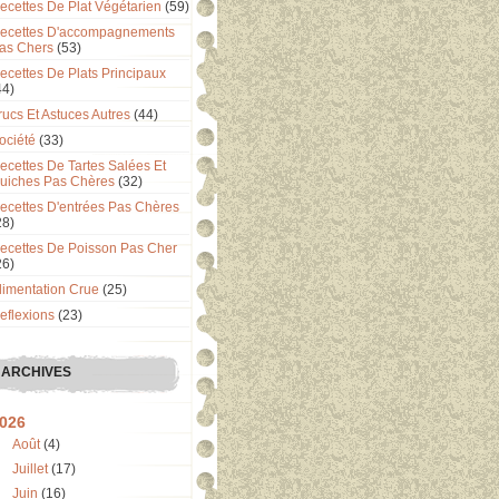
ecettes De Plat Végétarien
(59)
ecettes D'accompagnements
as Chers
(53)
ecettes De Plats Principaux
44)
rucs Et Astuces Autres
(44)
ociété
(33)
ecettes De Tartes Salées Et
uiches Pas Chères
(32)
ecettes D'entrées Pas Chères
28)
ecettes De Poisson Pas Cher
26)
limentation Crue
(25)
eflexions
(23)
ARCHIVES
026
Août
(4)
Juillet
(17)
Juin
(16)