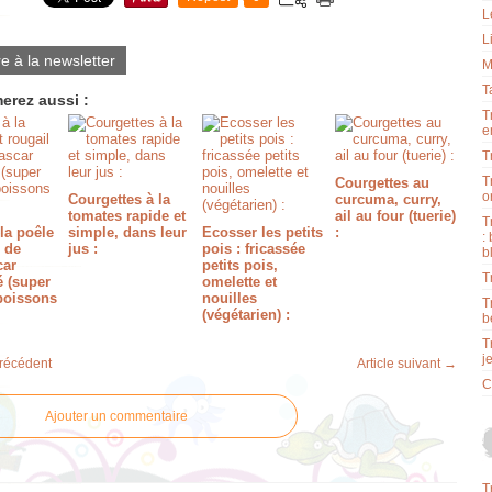
L
L
re à la newsletter
M
T
erez aussi :
T
e
T
T
Courgettes au
o
Courgettes à la
curcuma, curry,
tomates rapide et
ail au four (tuerie)
T
la poêle
simple, dans leur
Ecosser les petits
:
:
l de
jus :
pois : fricassée
b
car
petits pois,
T
é (super
omelette et
poissons
nouilles
T
(végétarien) :
b
T
j
précédent
Article suivant →
C
Ajouter un commentaire
T