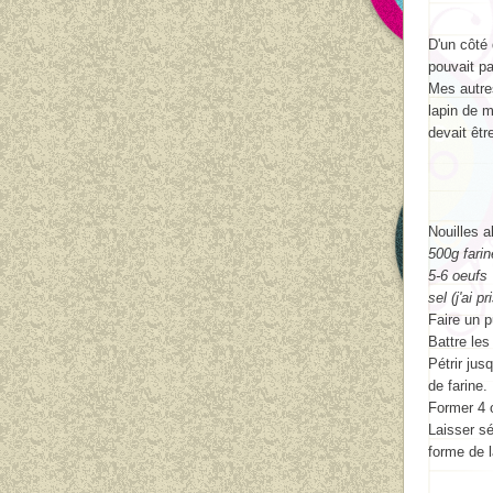
D'un côté 
pouvait pa
Mes autre
lapin de m
devait êtr
Nouilles a
500g farin
5-6 oeufs
sel (j'ai pr
Faire un p
Battre les
Pétrir jus
de farine.
Former 4 o
Laisser s
forme de l