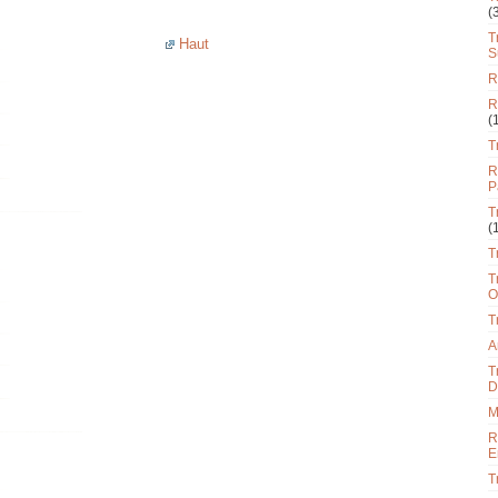
(
T
Haut
S
R
R
(
T
R
P
T
(
T
T
O
T
A
T
D
M
R
E
T