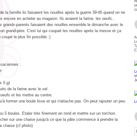
r
u
c
de la famille ils faisaient les nouilles après la guerre 39-45 quand on ne
s encore en acheter au magasin. Ils avaient la farine, les oeufs...
s grands-parents faisaient des nouilles ensemble le dimanche avec le
on grand-père. C'est lui qui coupait les nouilles après la messe et ça
e coupé le plus fin possible :)
A
L
"
C
lsaciennes :
e
e
J
is 5 g)
uits de la farine avec le sel
 oeufs et les mettre au centre.
qu'à former une boule lisse et qui n'attache pas. On peut rajouter un peu
u 5 boules. Etaler très finement en rond et mettre sur un torchon.
écher sur une chaise jusqu'à ce que la pâte commence à prendre la
a chaise (cf photo)