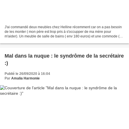
J'ai commandé deux meubles chez Helline récemment car on a pas besoin
de les monter ( mon père est trop pris à s'occupper de ma mère pour
m'aider). Un meuble de salle de bains ( env 180 euros) et une commode (
env 300 euros). Comme j'utilise de l'huile...
Mal dans la nuque : le syndrôme de la secrétaire
:)
Publié le 26/09/2020 à 16:04
Par
Amalia Harmonie