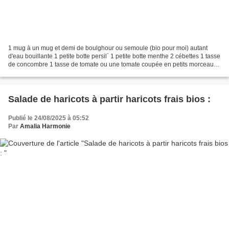
1 mug à un mug et demi de boulghour ou semoule (bio pour moi) autant
d'eau bouillante 1 petite botte persil` 1 petite botte menthe 2 cébettes 1 tasse
de concombre 1 tasse de tomate ou une tomate coupée en petits morceaux
1 c à thé sauce siraccha 3/4 c...
Salade de haricots à partir haricots frais bios :
Publié le 24/08/2025 à 05:52
Par
Amalia Harmonie