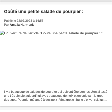
Goûté une petite salade de pourpier :
Publié le 22/07/2023 à 14:58
Par
Amalia Harmonie
Il y a beaucoup de salades de pourpier qui doivent être bonnes. J'en ai testé
une très simple aujourd'hui avec beaucoup de noix et en enlevant le gros
des tiges. Pourpier mélangé à des noix : Vinaigrette : huile d'olive, sel, jus de
citron C'est tout...