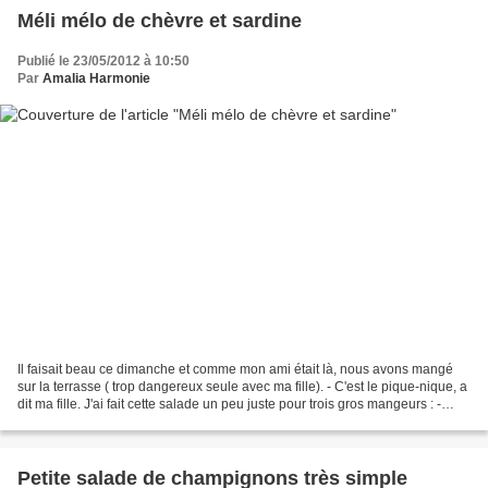
Méli mélo de chèvre et sardine
Publié le 23/05/2012 à 10:50
Par
Amalia Harmonie
Il faisait beau ce dimanche et comme mon ami était là, nous avons mangé
sur la terrasse ( trop dangereux seule avec ma fille). - C'est le pique-nique, a
dit ma fille. J'ai fait cette salade un peu juste pour trois gros mangeurs : -
salade ou frisée pour...
Petite salade de champignons très simple