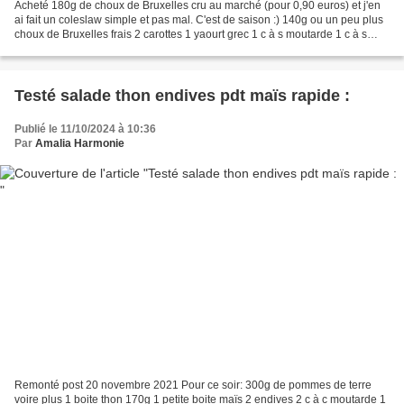
Acheté 180g de choux de Bruxelles cru au marché (pour 0,90 euros) et j'en
ai fait un coleslaw simple et pas mal. C'est de saison :) 140g ou un peu plus
choux de Bruxelles frais 2 carottes 1 yaourt grec 1 c à s moutarde 1 c à s
vinaigre cidre 1 à 2 c à...
Testé salade thon endives pdt maïs rapide :
Publié le 11/10/2024 à 10:36
Par
Amalia Harmonie
Remonté post 20 novembre 2021 Pour ce soir: 300g de pommes de terre
voire plus 1 boite thon 170g 1 petite boite maïs 2 endives 2 c à c moutarde 1