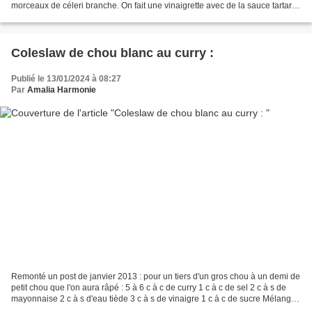
morceaux de céleri branche. On fait une vinaigrette avec de la sauce tartare
(récupérée du travail pour moi), du jus...
Coleslaw de chou blanc au curry :
Publié le 13/01/2024 à 08:27
Par
Amalia Harmonie
Remonté un post de janvier 2013 : pour un tiers d'un gros chou à un demi de
petit chou que l'on aura râpé : 5 à 6 c à c de curry 1 c à c de sel 2 c à s de
mayonnaise 2 c à s d'eau tiède 3 c à s de vinaigre 1 c à c de sucre Mélanger
les ingrédients et...