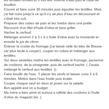
les lentilles rincées et 3 fois leur volume d'eau plus le cube de
bouillon.
Couvrir et faire cuire 30 minutes puis égoutter les lentilles. Mois
j'ai fait cuire jusqu'à ce qu'il n'y ait plus d'eau en découvrant et
c'était très cuit.
Préparer des cubes de pain et les mettre dans une poêle.
Recouvrir d'un filet d'huile d'olive et faire griller.
Hacher le cerfeuil.
Mélanger environ 2 à 3 c à s huile d'olive avec la moutarde et
ensuite le jus de citron.
Enlever la croûte du fromage (j'ai laissé celle du bleu de Bresse
car plus facile à couper), couper en cubes et mélanger aux
lentilles.
Sur deux assiettes mettre les lentilles avec le fromage, parsemer
de croûtons, de la vinaigrette, puis de cerfeuil haché. ( J'avais
mélangé le cerfeuil aux lentilles :))
Faire bouillir de l'eau. Y placer les oeufs et laisser cuire 5 à 6
minutes. Mettre dans l'eau froide puis écaler.
Couper chaque oeuf en deux et poser sur la salade.
Bon appétit and on a budget.
Ma mère a bien aimé et surtout a raffolé des croûtons à l'huile
d'olive du magasin bio :)