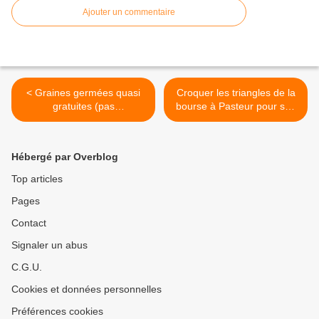
Ajouter un commentaire
< Graines germées quasi
Croquer les triangles de la
gratuites (pas
bourse à Pasteur pour son
d'investissement) :
probable apport en calcium
réduction des déchets et
:) lors des balades : >
vegan :
Hébergé par Overblog
Top articles
Pages
Contact
Signaler un abus
C.G.U.
Cookies et données personnelles
Préférences cookies