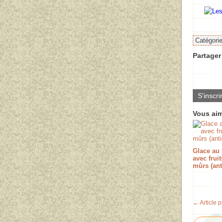
Catégori
Partager 
S'inscri
Vous aim
Glace au 
avec fruit
mûrs (ant
← Article 