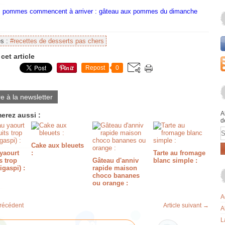
es :
#recettes de desserts pas chers
cet article
Repost
0
re à la newsletter
A
erez aussi :
d
E
Cake aux bleuets
yaourt
:
Tarte au fromage
s trop
Gâteau d'anniv
blanc simple :
igaspi) :
rapide maison
choco bananes
ou orange :
A
précédent
Article suivant →
A
L