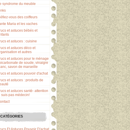
e syndrome du meuble
inks
éfiez-vous des coiffeurs
ante Maria et les vaches
rucs et astuces bébés et
nfants
rucs et astuces : cuisine
rucs et astuces déco et
rganisation et autres
rucs et astuces pour le ménage
 bicarbonate de soude, vinaigre
lanc, savon de marseille
rucs et astuces pouvoir d'achat
rucs et astuces : produits de
eauté
rucs et astuces santé- attention
e suis pas médecin!
ontact
CATÉGORIES
rucs Et Astuces Pouvoir D'achat