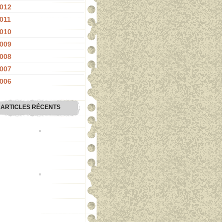
012
011
010
009
008
007
006
ARTICLES RÉCENTS