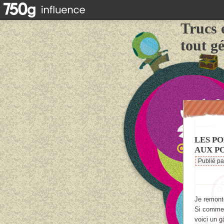
Trucs 
tout g
LES P
AUX P
Publié p
Je remonte
Si comme 
voici un 