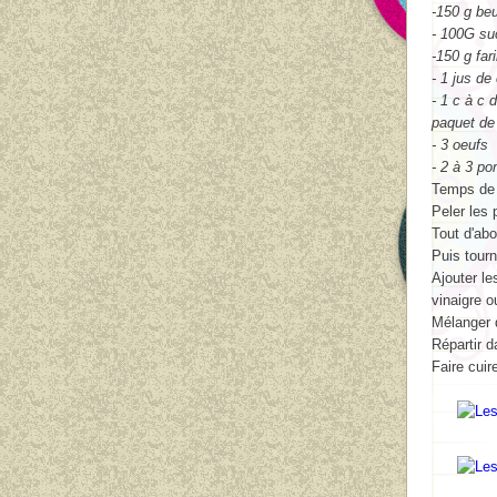
-150 g beu
- 100G su
-150 g far
- 1 jus de
- 1 c à c 
paquet de
- 3 oeufs
- 2 à 3 p
Temps de 
Peler les
Tout d'abo
Puis tour
Ajouter le
vinaigre o
Mélanger d
Répartir 
Faire cuir