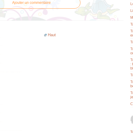
Ajouter un commentaire
L
L
M
T
T
Haut
e
T
T
o
T
:
b
T
T
b
T
j
C
T