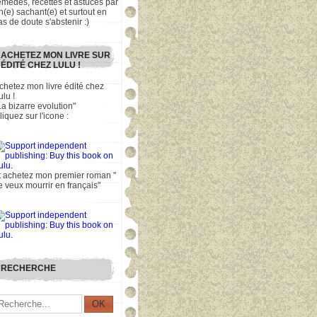
emèdes, recettes et astuces par
n(e) sachant(e) et surtout en
as de doute s'abstenir :)
ACHETEZ MON LIVRE SUR
ÉDITÉ CHEZ LULU !
chetez mon livre édité chez
ulu !
La bizarre evolution"
liquez sur l'icone :
t achetez mon premier roman "
e veux mourrir en français"
RECHERCHE