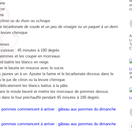
r
rre
u
cre
c
ine
 citron ou du rhum ou schnaps
de bicarbonate de soude et un peu de vinaigre ou un paquet à un demi
 levure chimique
A
L
ommes
"
C
cuisson : 45 minutes à 180 degrès
 pommes et les couper en morceaux.
rd battre les blancs en neige.
ner le beurre en mousse avec le sucre.
e
s jaunes un à un. Ajouter la farine et le bicarbonate dissous dans le
J
u le jus de citron ou la levure chimique.
élicatement les blancs battus à la pâte.
dans le moule beurré et mettre les morceaux de pommes dessus.
e dans le four préchauffé pendant 45 minutes à 180 degrés.