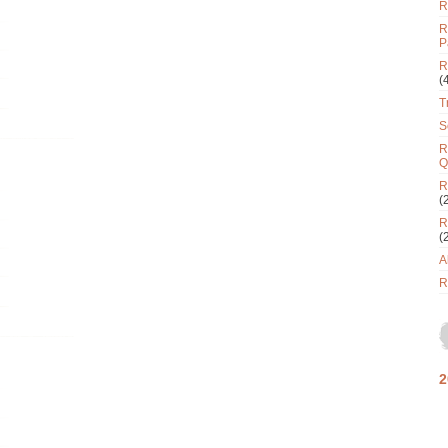
R
R
P
R
(
T
S
R
Q
R
(
R
(
A
R
2