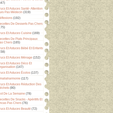
347)
rucs Et Astuces Santé- Attention
uis Pas Médecin
(319)
éflexions
(192)
ecettes De Desserts Pas Chers
175)
rucs Et Astuces Cuisine
(169)
ecettes De Plats Principaux
as Chers
(165)
rucs Et Astuces Bébé Et Enfants
158)
rucs Et Astuces Ménage
(152)
rucs Et Astuces Déco Et
rganisation
(147)
rucs Et Astuces Écolos
(137)
maliaharmonie
(117)
rucs Et Astuces Réduction Des
échets
(90)
ot De La Semaine
(78)
ecettes De Snacks - Apéritifs Et
ncas Pas Chers
(76)
rucs Et Astuces Beauté
(72)