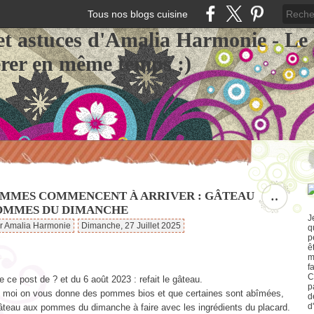
Tous nos blogs cuisine
et astuces d'Amalia Harmonie - Le
érer en même temps :)
OMMES COMMENCENT À ARRIVER : GÂTEAU
…
OMMES DU DIMANCHE
J
ar Amalia Harmonie
Dimanche, 27 Juillet 2025
q
p
ê
m
f
C
 ce post de ? et du 6 août 2023 : refait le gâteau.
p
moi on vous donne des pommes bios et que certaines sont abîmées,
d
d
gâteau aux pommes du dimanche à faire avec les ingrédients du placard.