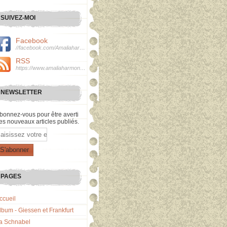
SUIVEZ-MOI
Facebook
//facebook.com/Amaliaharmonie
RSS
https://www.amaliaharmonie.fr/rss
NEWSLETTER
bonnez-vous pour être averti
es nouveaux articles publiés.
mail
PAGES
ccueil
lbum - Giessen et Frankfurt
a Schnabel