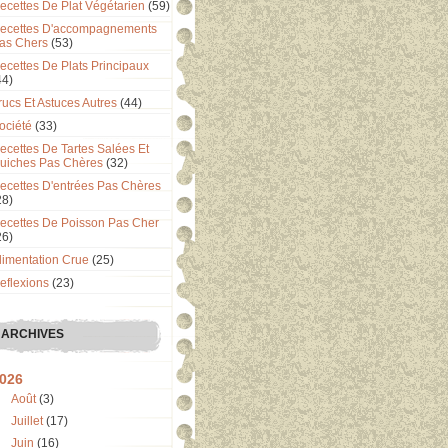
ecettes De Plat Végétarien
(59)
ecettes D'accompagnements
as Chers
(53)
ecettes De Plats Principaux
44)
rucs Et Astuces Autres
(44)
ociété
(33)
ecettes De Tartes Salées Et
uiches Pas Chères
(32)
ecettes D'entrées Pas Chères
28)
ecettes De Poisson Pas Cher
26)
limentation Crue
(25)
eflexions
(23)
ARCHIVES
026
Août
(3)
Juillet
(17)
Juin
(16)