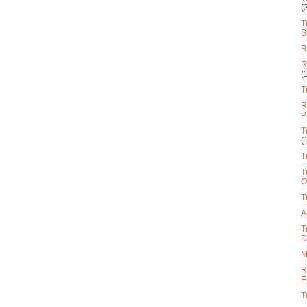
(
T
S
R
R
(
T
R
P
T
(
T
T
O
T
A
T
D
M
R
E
T