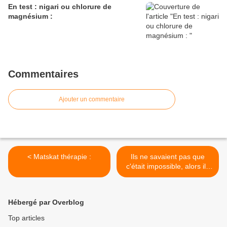
En test : nigari ou chlorure de
magnésium :
Commentaires
Ajouter un commentaire
< Matskat thérapie :
Ils ne savaient pas que
c'était impossible, alors ils
l'ont fait : la boisson KYO
KOMBUCHA >
Hébergé par Overblog
Top articles