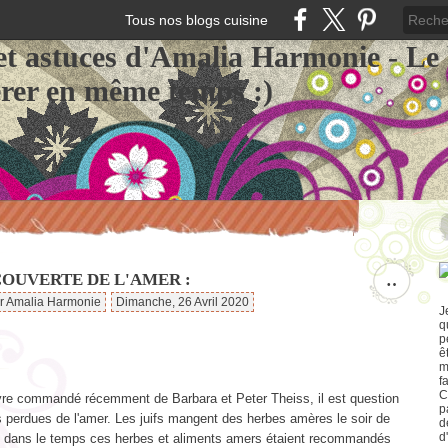
Tous nos blogs cuisine
et astuces d'Amalia Harmonie - Le
érer en même temps :)
COUVERTE DE L'AMER :
…
ar Amalia Harmonie
Dimanche, 26 Avril 2020
J
q
p
ê
m
f
C
ivre commandé récemment de Barbara et Peter Theiss, il est question
p
s perdues de l'amer. Les juifs mangent des herbes amères le soir de
d
d
 dans le temps ces herbes et aliments amers étaient recommandés