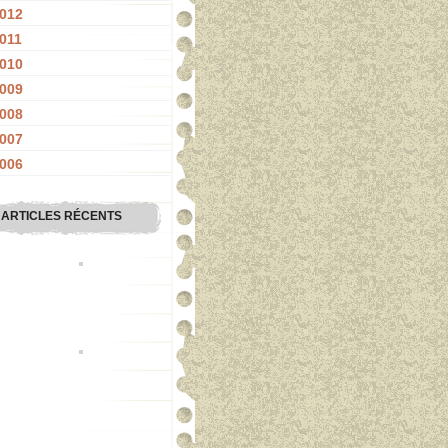
012
011
010
009
008
007
006
ARTICLES RÉCENTS