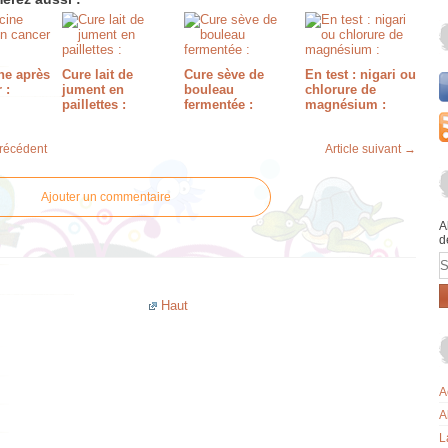
e après
Cure lait de
Cure sève de
En test : nigari ou
 :
jument en
bouleau
chlorure de
paillettes :
fermentée :
magnésium :
précédent
Article suivant →
Ajouter un commentaire
A
d
E
Haut
A
A
L