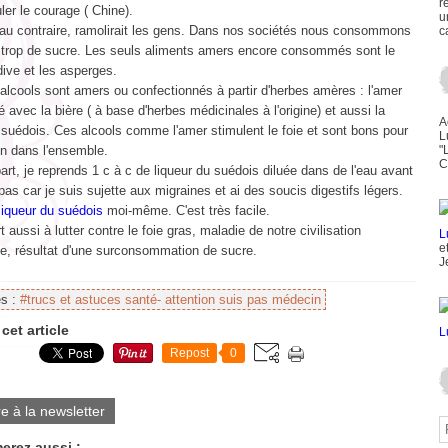
r
ler le courage ( Chine).
u
 au contraire, ramolirait les gens. Dans nos sociétés nous consommons
c
trop de sucre. Les seuls aliments amers encore consommés sont le
ndive et les asperges.
alcools sont amers ou confectionnés à partir d'herbes amères : l'amer
vec la bière ( à base d'herbes médicinales à l'origine) et aussi la
A
 suédois. Ces alcools comme l'amer stimulent le foie et sont bons pour
L
on dans l'ensemble.
"
C
rt, je reprends 1 c à c de liqueur du suédois diluée dans de l'eau avant
as car je suis sujette aux migraines et ai des soucis digestifs légers.
liqueur du suédois
moi-même. C'est très facile.
t aussi à lutter contre le foie gras, maladie de notre civilisation
e
le, résultat d'une surconsommation de sucre.
J
es :
#trucs et astuces santé- attention suis pas médecin
cet article
Repost
0
re à la newsletter
erez aussi :