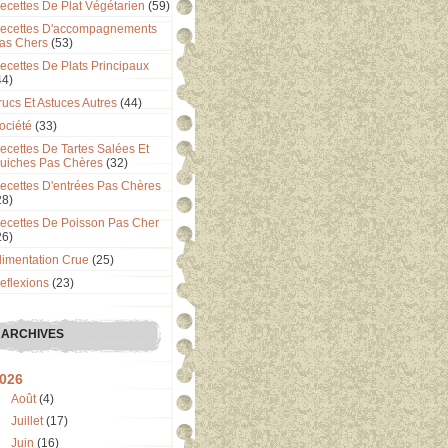
ecettes De Plat Végétarien
(59)
ecettes D'accompagnements
as Chers
(53)
ecettes De Plats Principaux
44)
rucs Et Astuces Autres
(44)
ociété
(33)
ecettes De Tartes Salées Et
uiches Pas Chères
(32)
ecettes D'entrées Pas Chères
28)
ecettes De Poisson Pas Cher
26)
limentation Crue
(25)
eflexions
(23)
ARCHIVES
026
Août
(4)
Juillet
(17)
Juin
(16)