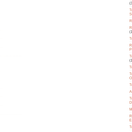
(
T
S
R
R
(
T
R
P
T
(
T
T
O
T
A
T
D
M
R
E
T