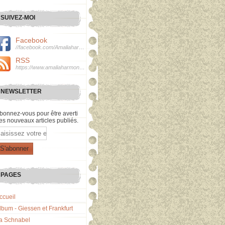
SUIVEZ-MOI
Facebook
//facebook.com/Amaliaharmonie
RSS
https://www.amaliaharmonie.fr/rss
NEWSLETTER
bonnez-vous pour être averti
es nouveaux articles publiés.
mail
PAGES
ccueil
lbum - Giessen et Frankfurt
a Schnabel