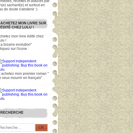
emèdes, recettes et astuces par
n(e) sachant(e) et surtout en
as de doute s'abstenir :)
ACHETEZ MON LIVRE SUR
ÉDITÉ CHEZ LULU !
chetez mon livre édité chez
ulu !
La bizarre evolution"
liquez sur l'icone :
t achetez mon premier roman "
e veux mourrir en français"
RECHERCHE