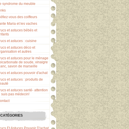
e syndrome du meuble
inks
éfiez-vous des coiffeurs
ante Maria et les vaches
rucs et astuces bébés et
nfants
rucs et astuces : cuisine
rucs et astuces déco et
rganisation et autres
rucs et astuces pour le ménage
 bicarbonate de soude, vinaigre
lanc, savon de marseille
rucs et astuces pouvoir d'achat
rucs et astuces : produits de
eauté
rucs et astuces santé- attention
e suis pas médecin!
ontact
CATÉGORIES
rucs Et Astuces Pouvoir D'achat