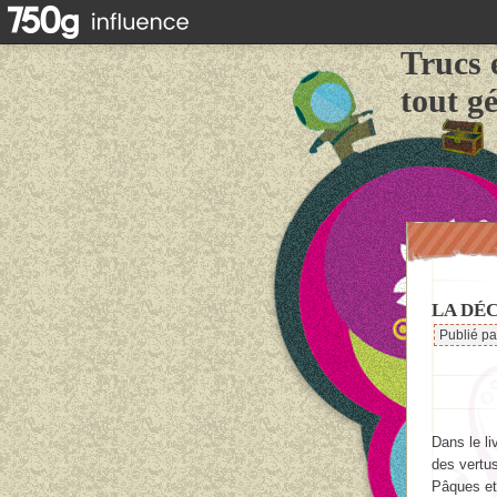
Trucs 
tout g
LA DÉ
Publié p
Dans le l
des vertu
Pâques et