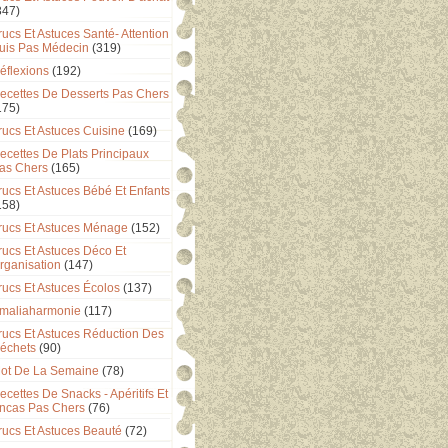
347)
rucs Et Astuces Santé- Attention
uis Pas Médecin
(319)
éflexions
(192)
ecettes De Desserts Pas Chers
175)
rucs Et Astuces Cuisine
(169)
ecettes De Plats Principaux
as Chers
(165)
rucs Et Astuces Bébé Et Enfants
158)
rucs Et Astuces Ménage
(152)
rucs Et Astuces Déco Et
rganisation
(147)
rucs Et Astuces Écolos
(137)
maliaharmonie
(117)
rucs Et Astuces Réduction Des
échets
(90)
ot De La Semaine
(78)
ecettes De Snacks - Apéritifs Et
ncas Pas Chers
(76)
rucs Et Astuces Beauté
(72)