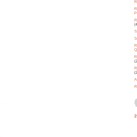
R
R
P
R
(
T
S
R
Q
R
(
R
(
A
R
2