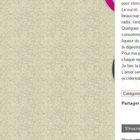
pour stimu
Le sucré,
beaucoup 
radis, l'e
Quelques 
consommé a
liqueur du
la digesti
Pour ma pa
chaque rep
Je fais la
L'amer ser
occidenta
Catégori
Partager 
S'inscri
Vous aim