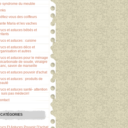
e syndrome du meuble
inks
éfiez-vous des coiffeurs
ante Maria et les vaches
rucs et astuces bébés et
nfants
rucs et astuces : cuisine
rucs et astuces déco et
rganisation et autres
rucs et astuces pour le ménage
 bicarbonate de soude, vinaigre
lanc, savon de marseille
rucs et astuces pouvoir d'achat
rucs et astuces : produits de
eauté
rucs et astuces santé- attention
e suis pas médecin!
ontact
CATÉGORIES
rucs Et Astuces Pouvoir D'achat