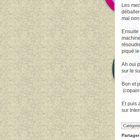
Les mecs
déballen
mal non 
Ensuite 
machine 
résoudre
piqué le
Ah oui 
sur le s
Bon et p
(copain 
Et puis 
sur Inte
Catégori
Partager 