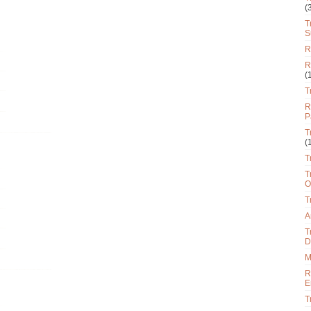
(
T
S
R
R
(
T
R
P
T
(
T
T
O
T
A
T
D
M
R
E
T