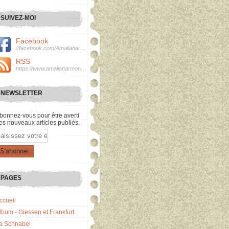
SUIVEZ-MOI
Facebook
//facebook.com/Amaliaharmonie
RSS
https://www.amaliaharmonie.fr/rss
NEWSLETTER
bonnez-vous pour être averti
es nouveaux articles publiés.
mail
PAGES
ccueil
lbum - Giessen et Frankfurt
a Schnabel