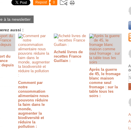
Repost
0
re à la newsletter
erez aussi :
Acheté livres de
ort du
recettes France
rance
Guillain :
t depuis
A
Après la guerre
d
de 45, le fromage
E
blanc maison
Comment par
comme seul
notre
fromage : sur la
consommation
table tous les
alimentaire nous
soirs :
pouvons réduire
la faim dans le
monde,
augmenter la
A
biodiversité et
A
réduire la
pollution :
L