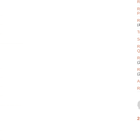
R
R
P
R
(
T
S
R
Q
R
(
R
(
A
R
2