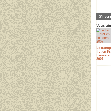
S'inscri
Vous aim
Le transp
fret en F
baisserai
2007 :