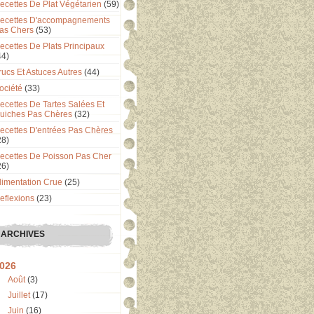
ecettes De Plat Végétarien
(59)
ecettes D'accompagnements
as Chers
(53)
ecettes De Plats Principaux
44)
rucs Et Astuces Autres
(44)
ociété
(33)
ecettes De Tartes Salées Et
uiches Pas Chères
(32)
ecettes D'entrées Pas Chères
28)
ecettes De Poisson Pas Cher
26)
limentation Crue
(25)
eflexions
(23)
ARCHIVES
026
Août
(3)
Juillet
(17)
Juin
(16)