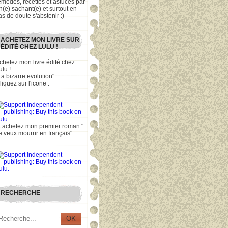
emèdes, recettes et astuces par
n(e) sachant(e) et surtout en
as de doute s'abstenir :)
ACHETEZ MON LIVRE SUR
ÉDITÉ CHEZ LULU !
chetez mon livre édité chez
ulu !
La bizarre evolution"
liquez sur l'icone :
t achetez mon premier roman "
e veux mourrir en français"
RECHERCHE