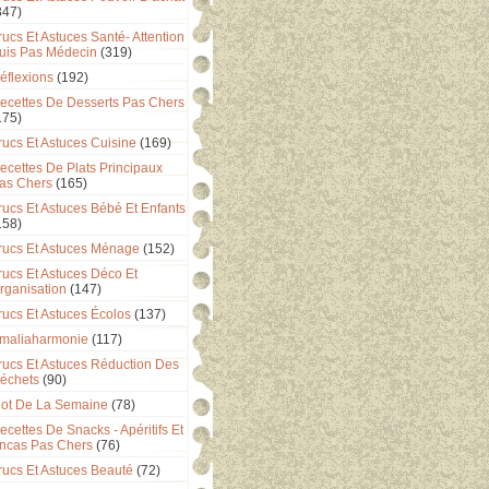
347)
rucs Et Astuces Santé- Attention
uis Pas Médecin
(319)
éflexions
(192)
ecettes De Desserts Pas Chers
175)
rucs Et Astuces Cuisine
(169)
ecettes De Plats Principaux
as Chers
(165)
rucs Et Astuces Bébé Et Enfants
158)
rucs Et Astuces Ménage
(152)
rucs Et Astuces Déco Et
rganisation
(147)
rucs Et Astuces Écolos
(137)
maliaharmonie
(117)
rucs Et Astuces Réduction Des
échets
(90)
ot De La Semaine
(78)
ecettes De Snacks - Apéritifs Et
ncas Pas Chers
(76)
rucs Et Astuces Beauté
(72)