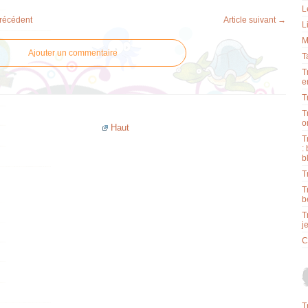
L
précédent
Article suivant →
L
M
Ajouter un commentaire
T
T
e
T
T
o
Haut
T
:
b
T
T
b
T
j
C
T