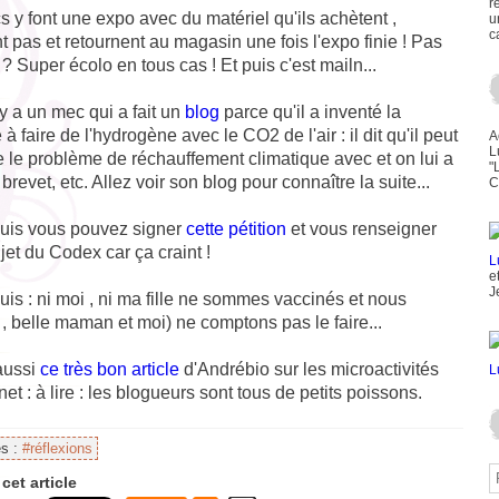
r
 y font une expo avec du matériel qu'ils achètent ,
u
c
t pas et retournent au magasin une fois l'expo finie ! Pas
? Super écolo en tous cas ! Et puis c'est mailn...
y a un mec qui a fait un
blog
parce qu'il a inventé la
à faire de l'hydrogène avec le CO2 de l'air : il dit qu'il peut
A
L
 le problème de réchauffement climatique avec et on lui a
"
 brevet, etc. Allez voir son blog pour connaître la suite...
C
puis vous pouvez signer
cette pétition
et vous renseigner
ujet du Codex car ça craint !
e
J
uis : ni moi , ni ma fille ne sommes vaccinés et nous
, belle maman et moi) ne comptons pas le faire...
aussi
ce très bon article
d'Andrébio sur les microactivités
rnet : à lire : les blogueurs sont tous de petits poissons.
es :
#réflexions
cet article