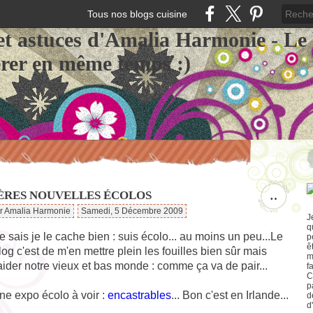
Tous nos blogs cuisine
et astuces d'Amalia Harmonie - Le
érer en même temps :)
ÈRES NOUVELLES ÉCOLOS
…
ar Amalia Harmonie
Samedi, 5 Décembre 2009
J
q
je sais je le cache bien : suis écolo... au moins un peu...Le
p
ê
log c'est de m'en mettre plein les fouilles bien sûr mais
m
aider notre vieux et bas monde : comme ça va de pair...
f
C
p
une expo écolo à voir :
encastrables
... Bon c'est en Irlande...
d
d