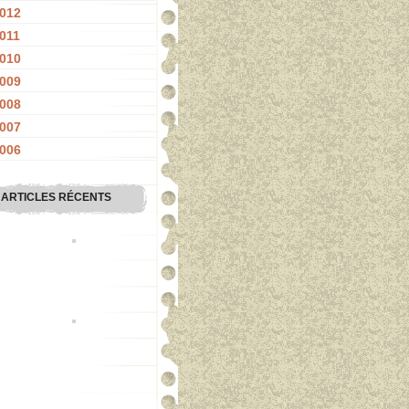
012
011
010
009
008
007
006
ARTICLES RÉCENTS