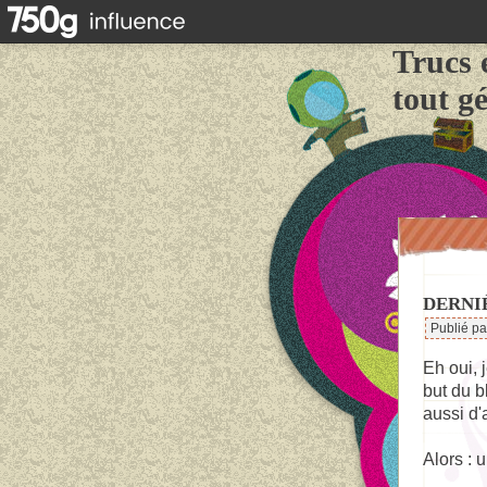
Trucs 
tout g
DERNI
Publié p
Eh oui, 
but du b
aussi d'
Alors : 