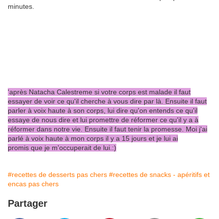
minutes.
'après Natacha Calestreme si votre corps est malade il faut
essayer de voir ce qu'il cherche à vous dire par là. Ensuite il faut
parler à voix haute à son corps, lui dire qu'on entends ce qu'il
essaye de nous dire et lui promettre de réformer ce qu'il y a à
réformer dans notre vie. Ensuite il faut tenir la promesse. Moi j'ai
parlé à voix haute à mon corps il y a 15 jours et je lui ai
promis que je m'occuperait de lui.:)
#recettes de desserts pas chers
#recettes de snacks - apéritifs et
encas pas chers
Partager