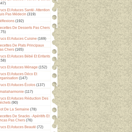
347)
rucs Et Astuces Santé- Attention
uis Pas Médecin
(319)
éflexions
(192)
ecettes De Desserts Pas Chers
175)
rucs Et Astuces Cuisine
(169)
ecettes De Plats Principaux
as Chers
(165)
rucs Et Astuces Bébé Et Enfants
158)
rucs Et Astuces Ménage
(152)
rucs Et Astuces Déco Et
rganisation
(147)
rucs Et Astuces Écolos
(137)
maliaharmonie
(117)
rucs Et Astuces Réduction Des
échets
(90)
ot De La Semaine
(78)
ecettes De Snacks - Apéritifs Et
ncas Pas Chers
(76)
rucs Et Astuces Beauté
(72)