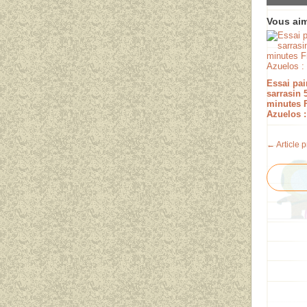
Vous aim
Essai pai
sarrasin 
minutes 
Azuelos :
← Article 