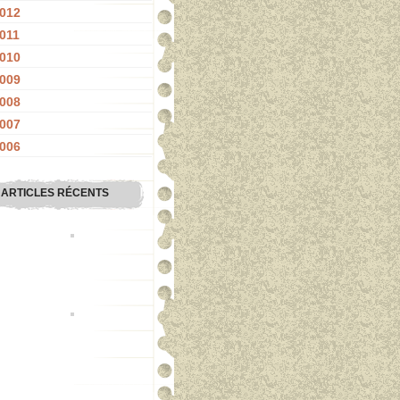
012
011
010
009
008
007
006
ARTICLES RÉCENTS