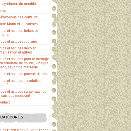
e syndrome du meuble
inks
éfiez-vous des coiffeurs
ante Maria et les vaches
rucs et astuces bébés et
nfants
rucs et astuces : cuisine
rucs et astuces déco et
rganisation et autres
rucs et astuces pour le ménage
 bicarbonate de soude, vinaigre
lanc, savon de marseille
rucs et astuces pouvoir d'achat
rucs et astuces : produits de
eauté
rucs et astuces santé- attention
e suis pas médecin!
ontact
CATÉGORIES
rucs Et Astuces Pouvoir D'achat