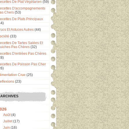
ecettes De Plat Végétarien
(59)
ecettes D'accompagnements
as Chers
(53)
ecettes De Plats Principaux
44)
rucs Et Astuces Autres
(44)
ociété
(33)
ecettes De Tartes Salées Et
uiches Pas Chères
(32)
ecettes D'entrées Pas Chères
28)
ecettes De Poisson Pas Cher
26)
limentation Crue
(25)
eflexions
(23)
ARCHIVES
026
Août
(4)
Juillet
(17)
Juin
(16)