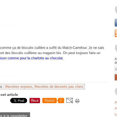
comme ça de biscuits cuillère a suffit du Match-Carrefour. Je ne sais
 ont des biscuits cuillères au magasin bio. On peut toujours faire un
aison comme pour la charlotte au chocolat.
A
d
E
es :
#recettes express
,
#recettes de desserts pas chers
cet article
Repost
0
A
A
L
re à la newsletter