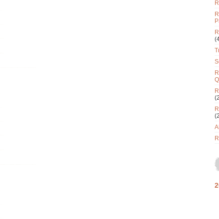
R
R
P
R
(
T
S
R
Q
R
(
R
(
A
R
2