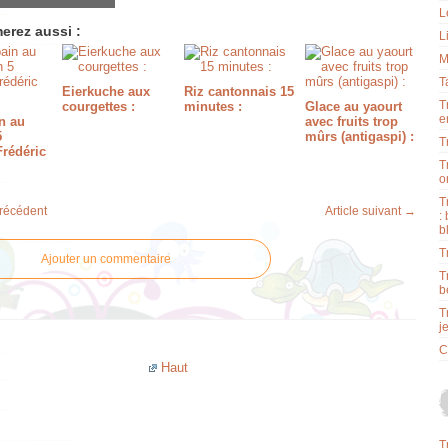
L
erez aussi :
L
M
T
Eierkuche aux
Riz cantonnais 15
T
courgettes :
minutes :
Glace au yaourt
e
n au
avec fruits trop
5
mûrs (antigaspi) :
T
Frédéric
T
o
T
précédent
Article suivant →
:
b
T
Ajouter un commentaire
T
b
T
j
C
Haut
T