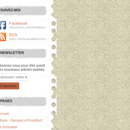
SUIVEZ-MOI
Facebook
//facebook.com/Amaliaharmonie
RSS
https://www.amaliaharmonie.fr/rss
NEWSLETTER
bonnez-vous pour être averti
es nouveaux articles publiés.
mail
PAGES
ccueil
lbum - Giessen et Frankfurt
a Schnabel