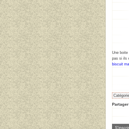
Une boite 
pas si ils
biscuit m
Catégori
Partager 
S'inscri