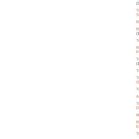
(
T
S
R
R
(
T
R
P
T
(
T
T
O
T
A
T
D
M
R
E
T