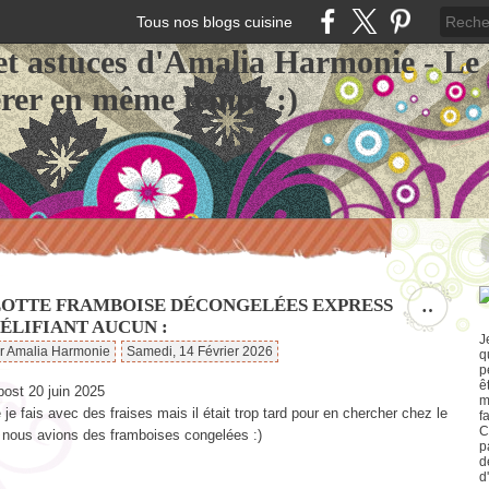
Tous nos blogs cuisine
et astuces d'Amalia Harmonie - Le
érer en même temps :)
OTTE FRAMBOISE DÉCONGELÉES EXPRESS
…
ÉLIFIANT AUCUN :
J
ar Amalia Harmonie
Samedi, 14 Février 2026
q
p
ê
ost 20 juin 2025
m
 je fais avec des fraises mais il était trop tard pour en chercher chez le
f
C
 nous avions des framboises congelées :)
p
d
d