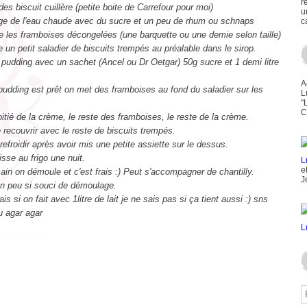
r
es biscuit cuillère (petite boite de Carrefour pour moi)
u
e de l'eau chaude avec du sucre et un peu de rhum ou schnaps
c
e les framboises décongelées (une barquette ou une demie selon taille)
 un petit saladier de biscuits trempés au préalable dans le sirop.
 pudding avec un sachet (Ancel ou Dr Oetgar) 50g sucre et 1 demi litre
A
pudding est prêt on met des framboises au fond du saladier sur les
L
"
C
itié de la crème, le reste des framboises, le reste de la crème.
e recouvrir avec le reste de biscuits trempés.
refroidir après avoir mis une petite assiette sur le dessus.
isse au frigo une nuit.
e
in on démoule et c'est frais :) Peut s'accompagner de chantilly.
J
n peu si souci de démoulage.
is si on fait avec 1litre de lait je ne sais pas si ça tient aussi :) sns
u agar agar