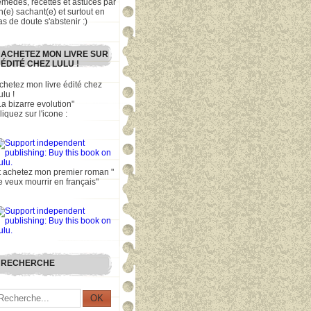
emèdes, recettes et astuces par
n(e) sachant(e) et surtout en
as de doute s'abstenir :)
ACHETEZ MON LIVRE SUR
ÉDITÉ CHEZ LULU !
chetez mon livre édité chez
ulu !
La bizarre evolution"
liquez sur l'icone :
t achetez mon premier roman "
e veux mourrir en français"
RECHERCHE