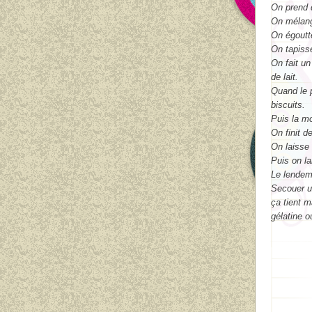
On prend d
On mélang
On égoutt
On tapisse
On fait un
de lait.
Quand le 
biscuits.
Puis la mo
On finit d
On laisse 
Puis on la
Le lendema
Secouer u
ça tient ma
gélatine o