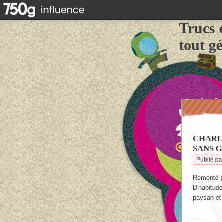
Trucs 
tout g
CHARL
SANS G
Publié p
Remonté p
D'habitude
paysan et