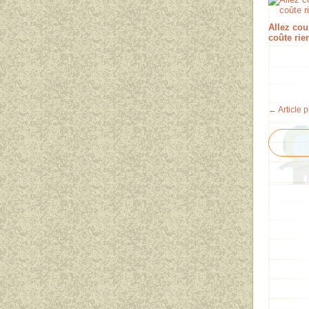
Allez cou
coûte rien
← Article 