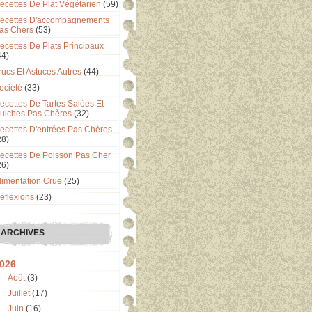
ecettes De Plat Végétarien
(59)
ecettes D'accompagnements
as Chers
(53)
ecettes De Plats Principaux
44)
rucs Et Astuces Autres
(44)
ociété
(33)
ecettes De Tartes Salées Et
uiches Pas Chères
(32)
ecettes D'entrées Pas Chères
28)
ecettes De Poisson Pas Cher
26)
limentation Crue
(25)
eflexions
(23)
ARCHIVES
026
Août
(3)
Juillet
(17)
Juin
(16)