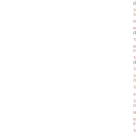
(
T
S
R
R
(
T
R
P
T
(
T
T
O
T
A
T
D
M
R
E
T