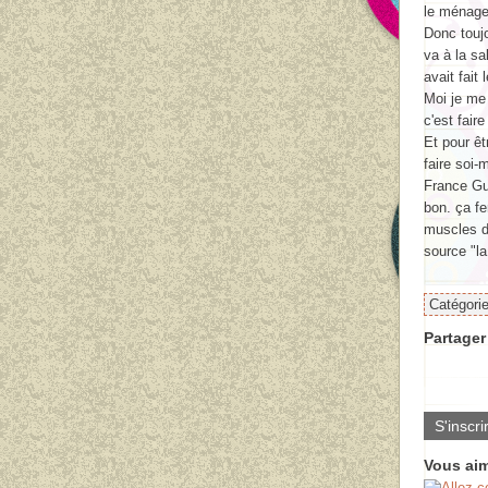
le ménage
Donc toujo
va à la sa
avait fai
Moi je me
c'est faire
Et pour êt
faire soi-
France Gui
bon. ça fe
muscles d'
source "l
Catégori
Partager 
S'inscri
Vous aim