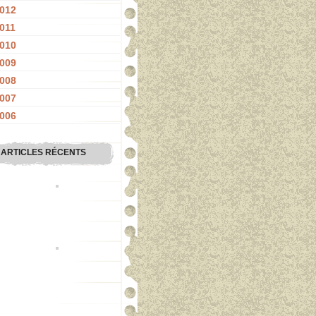
012
011
010
009
008
007
006
ARTICLES RÉCENTS