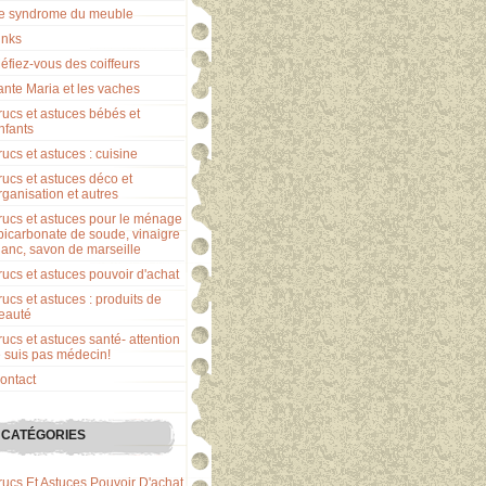
e syndrome du meuble
inks
éfiez-vous des coiffeurs
ante Maria et les vaches
rucs et astuces bébés et
nfants
rucs et astuces : cuisine
rucs et astuces déco et
rganisation et autres
rucs et astuces pour le ménage
 bicarbonate de soude, vinaigre
lanc, savon de marseille
rucs et astuces pouvoir d'achat
rucs et astuces : produits de
eauté
rucs et astuces santé- attention
e suis pas médecin!
ontact
CATÉGORIES
rucs Et Astuces Pouvoir D'achat