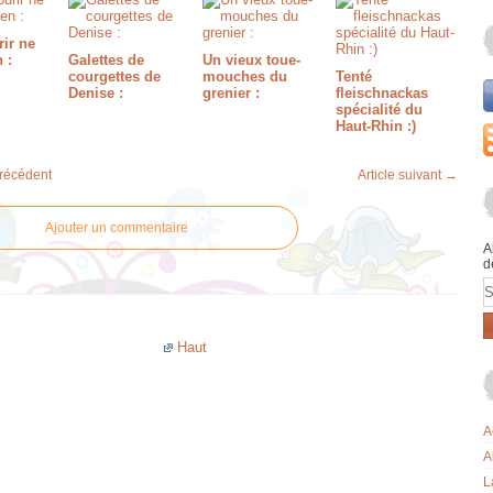
rir ne
 :
Galettes de
Un vieux toue-
courgettes de
mouches du
Tenté
Denise :
grenier :
fleischnackas
spécialité du
Haut-Rhin :)
précédent
Article suivant →
Ajouter un commentaire
A
d
E
Haut
A
A
L