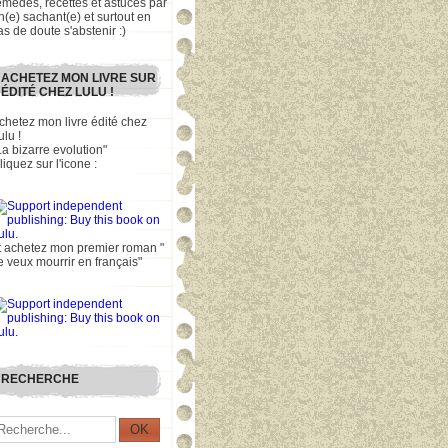
emèdes, recettes et astuces par
n(e) sachant(e) et surtout en
as de doute s'abstenir :)
ACHETEZ MON LIVRE SUR
ÉDITÉ CHEZ LULU !
chetez mon livre édité chez
ulu !
La bizarre evolution"
liquez sur l'icone :
t achetez mon premier roman "
e veux mourrir en français"
RECHERCHE