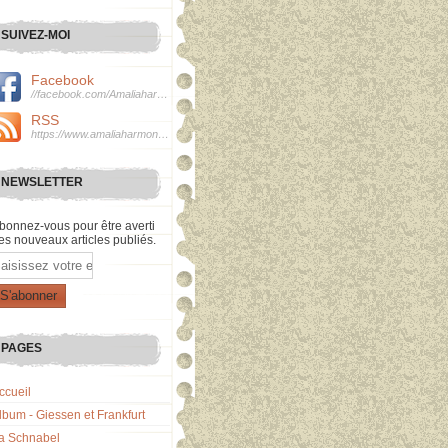
SUIVEZ-MOI
Facebook
//facebook.com/Amaliaharmonie
RSS
https://www.amaliaharmonie.fr/rss
NEWSLETTER
bonnez-vous pour être averti
es nouveaux articles publiés.
mail
PAGES
ccueil
lbum - Giessen et Frankfurt
a Schnabel