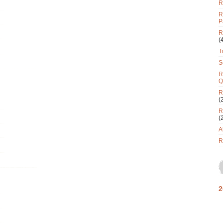
R
R
P
R
(
T
S
R
Q
R
(
R
(
A
R
2