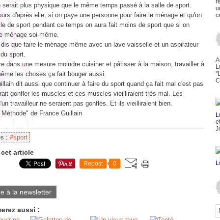
r
 serait plus physique que le même temps passé à la salle de sport.
u
urs d'après elle, si on paye une personne pour faire le ménage et qu'on
c
lle de sport pendant ce temps on aura fait moins de sport que si on
t le ménage soi-même.
 dis que faire le ménage même avec un lave-vaisselle et un aspirateur
 du sport.
A
re dans une mesure moindre cuisiner et pâtisser à la maison, travailler à
L
même les choses ça fait bouger aussi.
"
C
llain dit aussi que continuer à faire du sport quand ça fait mal c'est pas
rait gonfler les muscles et ces muscles vieilliraient très mal. Les
un travailleur ne seraient pas gonflés. Et ils vieilliraient bien.
a Méthode" de France Guillain
e
J
es :
#sport
cet article
Repost
0
re à la newsletter
erez aussi :