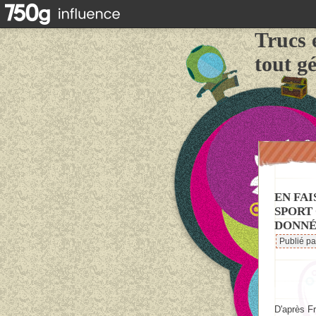
Trucs 
tout g
EN FAI
SPORT 
DONNÉ
Publié p
D'après Fr