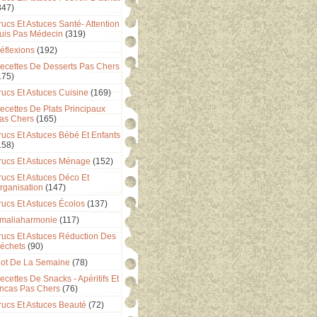
347)
rucs Et Astuces Santé- Attention
uis Pas Médecin
(319)
éflexions
(192)
ecettes De Desserts Pas Chers
175)
rucs Et Astuces Cuisine
(169)
ecettes De Plats Principaux
as Chers
(165)
rucs Et Astuces Bébé Et Enfants
158)
rucs Et Astuces Ménage
(152)
rucs Et Astuces Déco Et
rganisation
(147)
rucs Et Astuces Écolos
(137)
maliaharmonie
(117)
rucs Et Astuces Réduction Des
échets
(90)
ot De La Semaine
(78)
ecettes De Snacks - Apéritifs Et
ncas Pas Chers
(76)
rucs Et Astuces Beauté
(72)