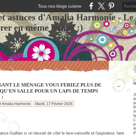
Tous nos blogs cuisine
et astuces d'Amalia Harmonie - Le
érer en même temps :)
SANT LE MÉNAGE VOUS FERIEZ PLUS DE
…
QU'EN SALLE POUR UN LAPS DE TEMPS
J
 :
q
p
ar Amalia Harmonie
Mardi, 17 Février 2026
ê
m
f
C
p
d
d
ance Guillain si on laissait de côté le lave-vaisselle et l'aspirateur, faire