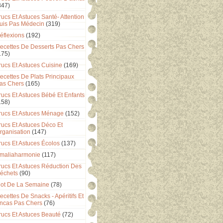
347)
rucs Et Astuces Santé- Attention
uis Pas Médecin
(319)
éflexions
(192)
ecettes De Desserts Pas Chers
175)
rucs Et Astuces Cuisine
(169)
ecettes De Plats Principaux
as Chers
(165)
rucs Et Astuces Bébé Et Enfants
158)
rucs Et Astuces Ménage
(152)
rucs Et Astuces Déco Et
rganisation
(147)
rucs Et Astuces Écolos
(137)
maliaharmonie
(117)
rucs Et Astuces Réduction Des
échets
(90)
ot De La Semaine
(78)
ecettes De Snacks - Apéritifs Et
ncas Pas Chers
(76)
rucs Et Astuces Beauté
(72)