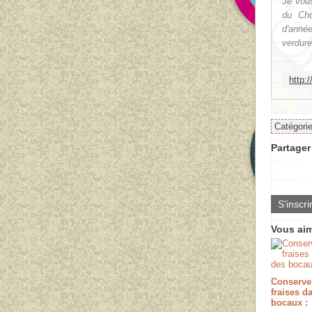
Je vous
du Cho
d'année
verdure
Catégori
Partager 
S'inscri
Vous aim
Conserve
fraises d
bocaux :