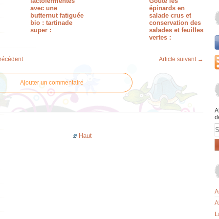
lactofermentés
Goûté les
avec une
épinards en
butternut fatiguée
salade crus et
bio : tartinade
conservation des
super :
salades et feuilles
vertes :
précédent
Article suivant →
Ajouter un commentaire
A
d
E
Haut
A
A
L