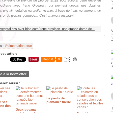
 conseille de prendre un peu de temps pour écouter cette entretien
r
u
uBrave avec Irène Grosjean, qui promeut depuis des dizaines
c
s une alimentation naturelle, vivante, à base de fruits notamment, de
s et de graines germées... C'est vraiment inspirant...
http://vegetaliens.over-blog.com/irène-grosjean.-une-grande-dame-de-l-alimentation-naturelle
A
L
"
C
es :
#alimentation crue
cet article
Repost
0
e
J
re à la newsletter
erez aussi :
Le pesto de
r ses
plantain : tuerie
ans des
Deux bocaux