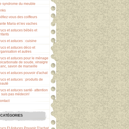
e syndrome du meuble
inks
éfiez-vous des coiffeurs
ante Maria et les vaches
rucs et astuces bébés et
nfants
rucs et astuces : cuisine
rucs et astuces déco et
rganisation et autres
rucs et astuces pour le ménage
 bicarbonate de soude, vinaigre
lanc, savon de marseille
rucs et astuces pouvoir d'achat
rucs et astuces : produits de
eauté
rucs et astuces santé- attention
e suis pas médecin!
ontact
CATÉGORIES
rucs Et Astuces Pouvoir D'achat