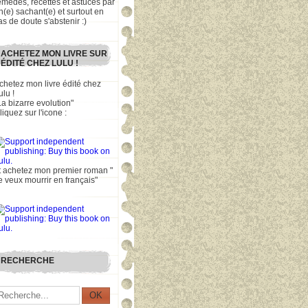
emèdes, recettes et astuces par
n(e) sachant(e) et surtout en
as de doute s'abstenir :)
ACHETEZ MON LIVRE SUR
ÉDITÉ CHEZ LULU !
chetez mon livre édité chez
ulu !
La bizarre evolution"
liquez sur l'icone :
t achetez mon premier roman "
e veux mourrir en français"
RECHERCHE