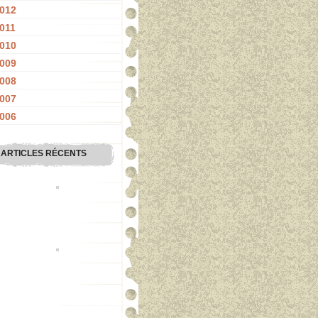
012
011
010
009
008
007
006
ARTICLES RÉCENTS