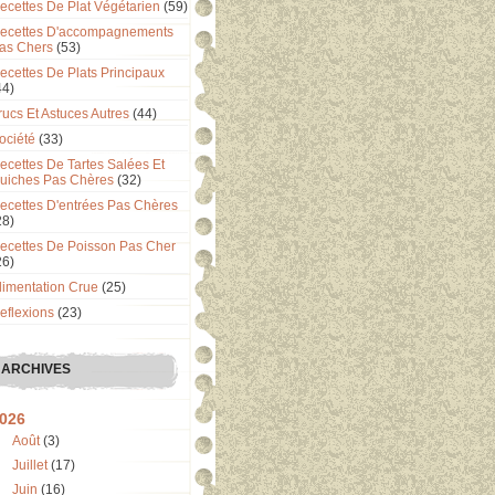
ecettes De Plat Végétarien
(59)
ecettes D'accompagnements
as Chers
(53)
ecettes De Plats Principaux
44)
rucs Et Astuces Autres
(44)
ociété
(33)
ecettes De Tartes Salées Et
uiches Pas Chères
(32)
ecettes D'entrées Pas Chères
28)
ecettes De Poisson Pas Cher
26)
limentation Crue
(25)
eflexions
(23)
ARCHIVES
026
Août
(3)
Juillet
(17)
Juin
(16)