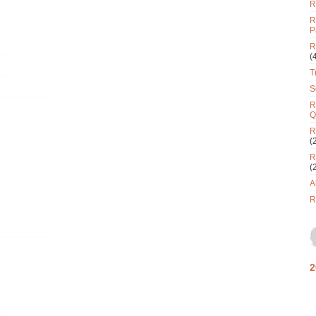
R
R
P
R
(
T
S
R
Q
R
(
R
(
A
R
2