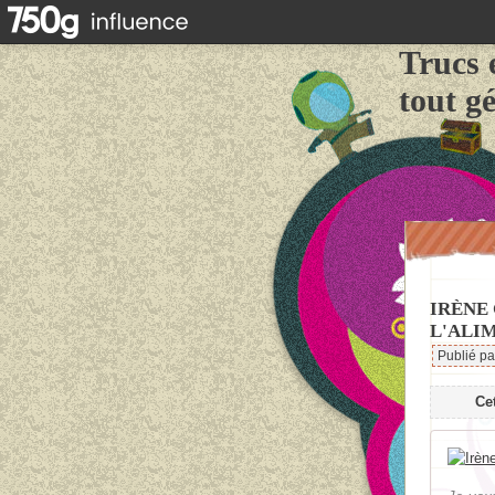
Trucs 
tout g
IRÈNE
L'ALI
Publié pa
Ce