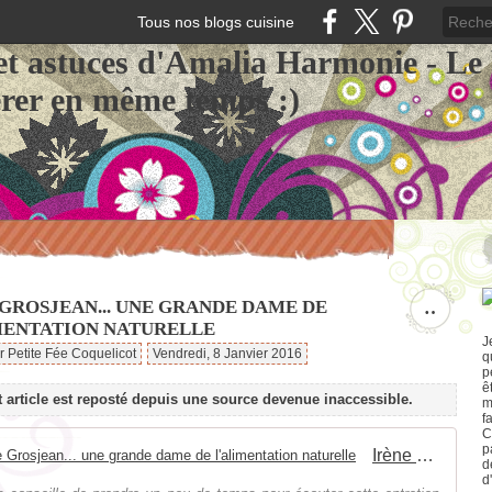
Tous nos blogs cuisine
et astuces d'Amalia Harmonie - Le
érer en même temps :)
 GROSJEAN... UNE GRANDE DAME DE
…
MENTATION NATURELLE
J
r Petite Fée Coquelicot
Vendredi, 8 Janvier 2016
q
p
ê
t article est reposté depuis une source devenue inaccessible.
m
f
C
p
Irène Grosjean... une grande dame de l'alimentation naturelle
d
d