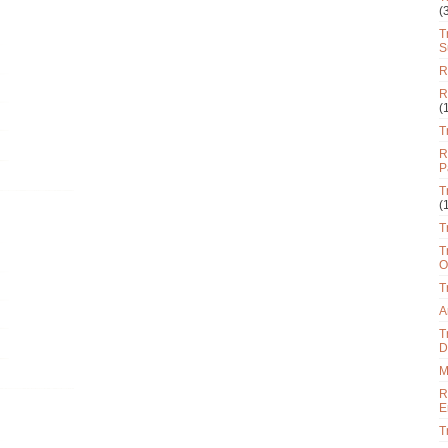
(
T
S
R
R
(
T
R
P
T
(
T
T
O
T
A
T
D
M
R
E
T