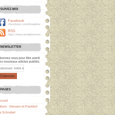
SUIVEZ-MOI
Facebook
//facebook.com/Amaliaharmonie
RSS
https://www.amaliaharmonie.fr/rss
NEWSLETTER
bonnez-vous pour être averti
es nouveaux articles publiés.
mail
PAGES
ccueil
lbum - Giessen et Frankfurt
a Schnabel