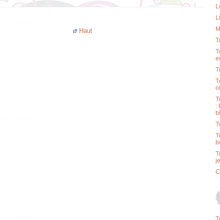
L
L
M
Haut
T
T
e
T
T
o
T
:
b
T
T
b
T
j
C
T