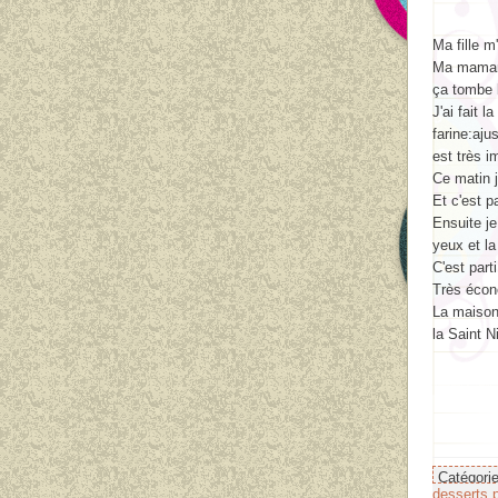
Ma fille 
Ma maman 
ça tombe 
J'ai fait la
farine:aju
est très i
Ce matin j
Et c'est p
Ensuite je
yeux et l
C'est part
Très écono
La maison 
la Saint N
Catégori
desserts 