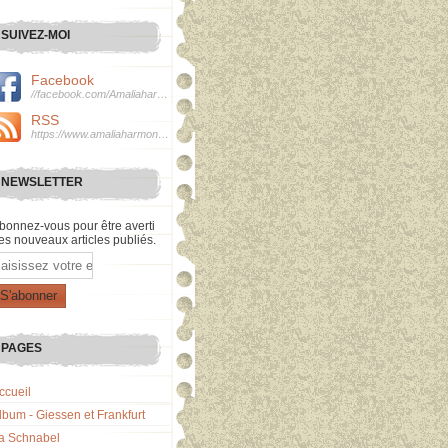
SUIVEZ-MOI
Facebook
//facebook.com/Amaliaharmonie
RSS
https://www.amaliaharmonie.fr/rss
NEWSLETTER
bonnez-vous pour être averti
es nouveaux articles publiés.
mail
PAGES
ccueil
lbum - Giessen et Frankfurt
a Schnabel