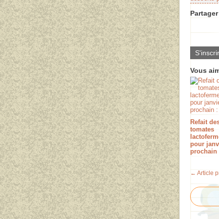
Partager 
S'inscri
Vous aim
Refait de
tomates
lactoferm
pour janv
prochain 
← Article 