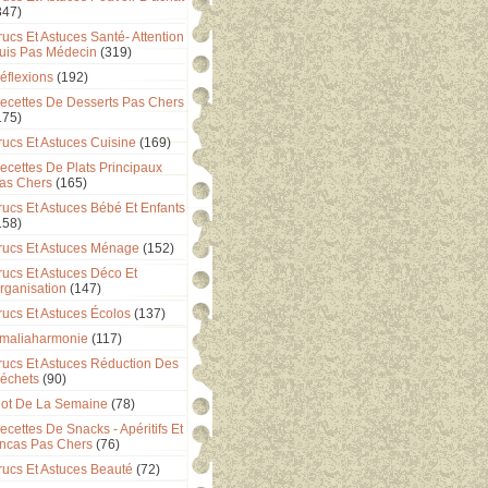
347)
rucs Et Astuces Santé- Attention
uis Pas Médecin
(319)
éflexions
(192)
ecettes De Desserts Pas Chers
175)
rucs Et Astuces Cuisine
(169)
ecettes De Plats Principaux
as Chers
(165)
rucs Et Astuces Bébé Et Enfants
158)
rucs Et Astuces Ménage
(152)
rucs Et Astuces Déco Et
rganisation
(147)
rucs Et Astuces Écolos
(137)
maliaharmonie
(117)
rucs Et Astuces Réduction Des
échets
(90)
ot De La Semaine
(78)
ecettes De Snacks - Apéritifs Et
ncas Pas Chers
(76)
rucs Et Astuces Beauté
(72)