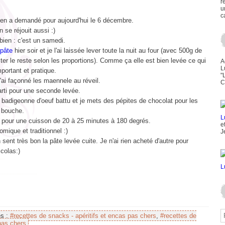
r
u
c
m'en a demandé pour aujourd'hui le 6 décembre.
se réjouit aussi :)
bien : c'est un samedi.
pâte
hier soir et je l'ai laissée lever toute la nuit au four (avec 500g de
ster le reste selon les proportions). Comme ça elle est bien levée ce qui
A
L
mportant et pratique.
"
'ai façonné les maennele au réveil.
C
arti pour une seconde levée.
 badigeonne d'oeuf battu et je mets des pépites de chocolat pour les
a bouche.
i pour une cuisson de 20 à 25 minutes à 180 degrés.
e
mique et traditionnel :)
J
sent très bon la pâte levée cuite. Je n'ai rien acheté d'autre pour
icolas:)
es :
#recettes de snacks - apéritifs et encas pas chers
,
#recettes de
pas chers