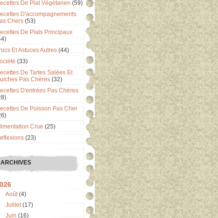
ecettes De Plat Végétarien
(59)
ecettes D'accompagnements
as Chers
(53)
ecettes De Plats Principaux
44)
rucs Et Astuces Autres
(44)
ociété
(33)
ecettes De Tartes Salées Et
uiches Pas Chères
(32)
ecettes D'entrées Pas Chères
28)
ecettes De Poisson Pas Cher
26)
limentation Crue
(25)
eflexions
(23)
ARCHIVES
026
Août
(4)
Juillet
(17)
Juin
(16)