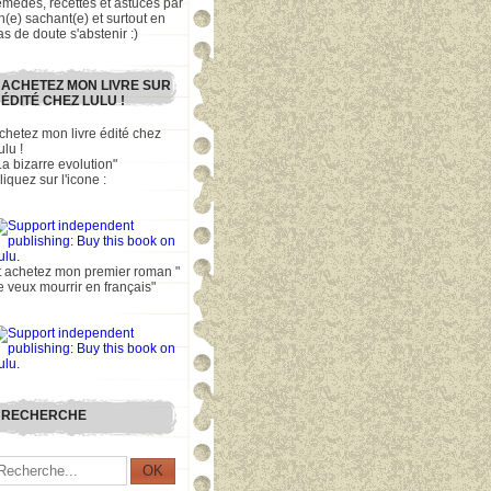
emèdes, recettes et astuces par
n(e) sachant(e) et surtout en
as de doute s'abstenir :)
ACHETEZ MON LIVRE SUR
ÉDITÉ CHEZ LULU !
chetez mon livre édité chez
ulu !
La bizarre evolution"
liquez sur l'icone :
t achetez mon premier roman "
e veux mourrir en français"
RECHERCHE