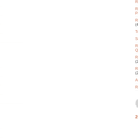
R
R
P
R
(
T
S
R
Q
R
(
R
(
A
R
2