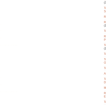
(
T
S
R
R
(
T
R
P
T
(
T
T
O
T
A
T
D
M
R
E
T