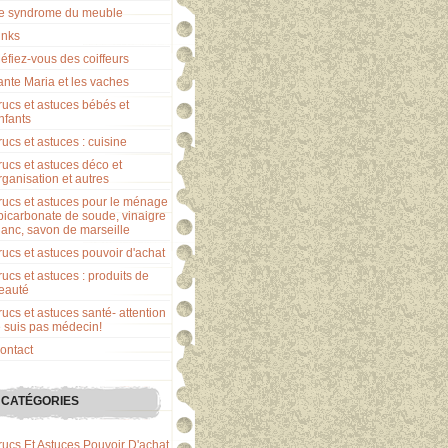
e syndrome du meuble
inks
éfiez-vous des coiffeurs
ante Maria et les vaches
rucs et astuces bébés et
nfants
rucs et astuces : cuisine
rucs et astuces déco et
rganisation et autres
rucs et astuces pour le ménage
 bicarbonate de soude, vinaigre
lanc, savon de marseille
rucs et astuces pouvoir d'achat
rucs et astuces : produits de
eauté
rucs et astuces santé- attention
e suis pas médecin!
ontact
CATÉGORIES
rucs Et Astuces Pouvoir D'achat