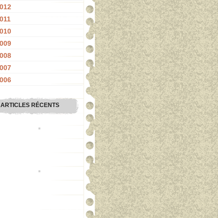
012
011
010
009
008
007
006
ARTICLES RÉCENTS