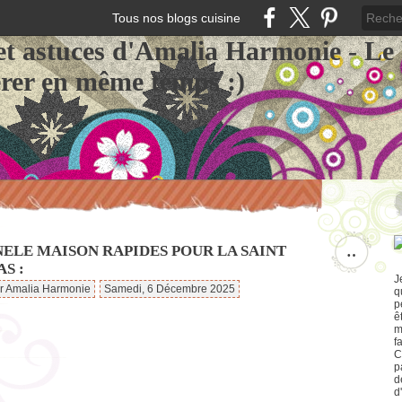
Tous nos blogs cuisine
et astuces d'Amalia Harmonie - Le
érer en même temps :)
ELE MAISON RAPIDES POUR LA SAINT
…
S :
J
ar Amalia Harmonie
Samedi, 6 Décembre 2025
q
p
ê
m
f
C
p
d
d