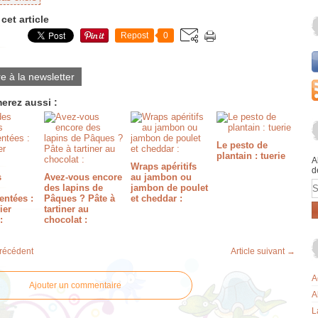
cet article
Repost
0
re à la newsletter
erez aussi :
Le pesto de
plantain : tuerie
A
Wraps apéritifs
d
s
Avez-vous encore
au jambon ou
E
des lapins de
jambon de poulet
entées :
Pâques ? Pâte à
et cheddar :
ier
tartiner au
:
chocolat :
précédent
Article suivant →
A
Ajouter un commentaire
A
L