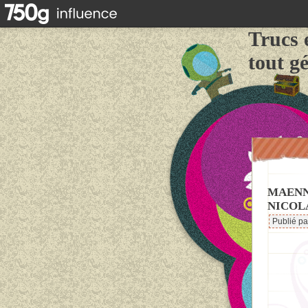
Trucs 
tout g
MAENN
NICOLA
Publié p