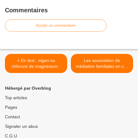
Commentaires
Ajouter un commentaire
< En test : nigari ou
Les association de
chlorure de magnésium :
médiation familiales en cas
de séparation : >
Hébergé par Overblog
Top articles
Pages
Contact
Signaler un abus
C.G.U.