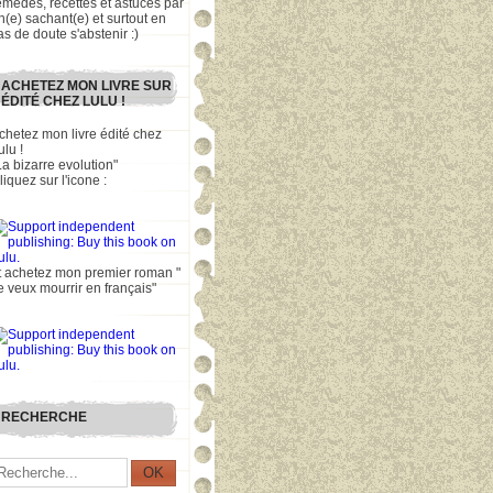
emèdes, recettes et astuces par
n(e) sachant(e) et surtout en
as de doute s'abstenir :)
ACHETEZ MON LIVRE SUR
ÉDITÉ CHEZ LULU !
chetez mon livre édité chez
ulu !
La bizarre evolution"
liquez sur l'icone :
t achetez mon premier roman "
e veux mourrir en français"
RECHERCHE