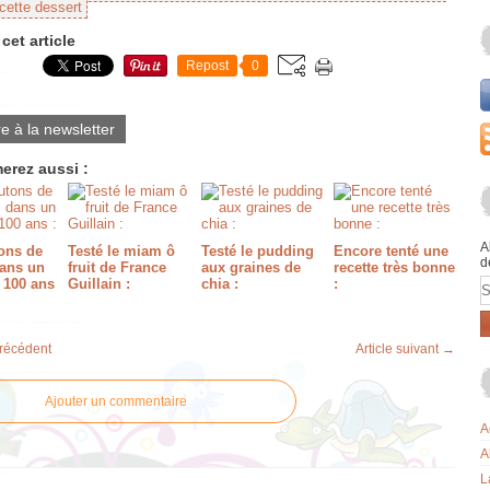
cette dessert
cet article
Repost
0
re à la newsletter
erez aussi :
A
ons de
Testé le miam ô
Testé le pudding
Encore tenté une
d
ans un
fruit de France
aux graines de
recette très bonne
E
 100 ans
Guillain :
chia :
:
précédent
Article suivant →
Ajouter un commentaire
A
A
L