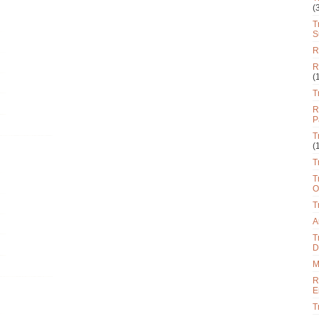
(
T
S
R
R
(
T
R
P
T
(
T
T
O
T
A
T
D
M
R
E
T