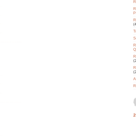
R
R
P
R
(
T
S
R
Q
R
(
R
(
A
R
2