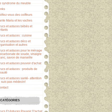
e syndrome du meuble
inks
éfiez-vous des coiffeurs
ante Maria et les vaches
rucs et astuces bébés et
nfants
rucs et astuces : cuisine
rucs et astuces déco et
rganisation et autres
rucs et astuces pour le ménage
 bicarbonate de soude, vinaigre
lanc, savon de marseille
rucs et astuces pouvoir d'achat
rucs et astuces : produits de
eauté
rucs et astuces santé- attention
e suis pas médecin!
ontact
CATÉGORIES
rucs Et Astuces Pouvoir D'achat