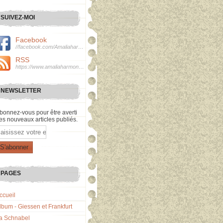
SUIVEZ-MOI
Facebook
//facebook.com/Amaliaharmonie
RSS
https://www.amaliaharmonie.fr/rss
NEWSLETTER
bonnez-vous pour être averti
es nouveaux articles publiés.
mail
PAGES
ccueil
lbum - Giessen et Frankfurt
a Schnabel