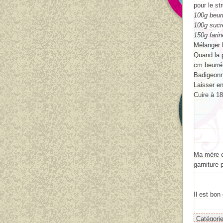
pour le st
100g beur
100g sucr
150g farin
Mélanger 
Quand la p
cm beurré
Badigeonne
Laisser en
Cuire à 1
Ma mère en
garniture 
Il est bon 
Catégori