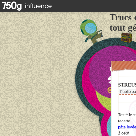
Trucs 
tout g
STREUS
Publié p
Testé le s
recette :
pâte lev
1 oeuf