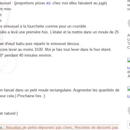
r
reussel : (proportions prises
ici
- chez moi elles faisaient au jugé)
u
re mou
c
e
e
le streussel à la fourchette comme pour un crumble.
âte a levé une première fois. L'étaler et la mettre dans un moule de 25
A
.
L
r d'oeuf battu puis répartir le streussel dessus.
"
C
core lever au moins 1h30. Moi je fais tout lever dans le four éteint.
80° pendant 40 minutes environ.
e
J
 faisait dans un petit moule rectangulaire. Augmenter les quantités de
pour cela:) Prochaine fois :)
et naturel:)
es :
#recettes de petits-déjeuners pas chers
,
#recettes de desserts pas