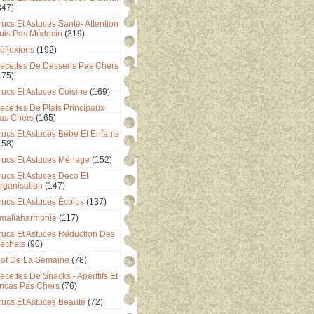
347)
rucs Et Astuces Santé- Attention
uis Pas Médecin
(319)
éflexions
(192)
ecettes De Desserts Pas Chers
175)
rucs Et Astuces Cuisine
(169)
ecettes De Plats Principaux
as Chers
(165)
rucs Et Astuces Bébé Et Enfants
158)
rucs Et Astuces Ménage
(152)
rucs Et Astuces Déco Et
rganisation
(147)
rucs Et Astuces Écolos
(137)
maliaharmonie
(117)
rucs Et Astuces Réduction Des
échets
(90)
ot De La Semaine
(78)
ecettes De Snacks - Apéritifs Et
ncas Pas Chers
(76)
rucs Et Astuces Beauté
(72)