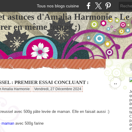
Tous nos blogs cuisine
et astuces d'Amalia Harmonie - Le
érer en même temps :)
SEL : PREMIER ESSAI CONCLUANT :
…
ar Amalia Harmonie
Vendredi, 27 Décembre 2024
J
q
p
ê
m
treussel avec 500g pâte levée de maman. Elle en faisait aussi :)
f
C
p
ée maman
avec 500g farine
d
d