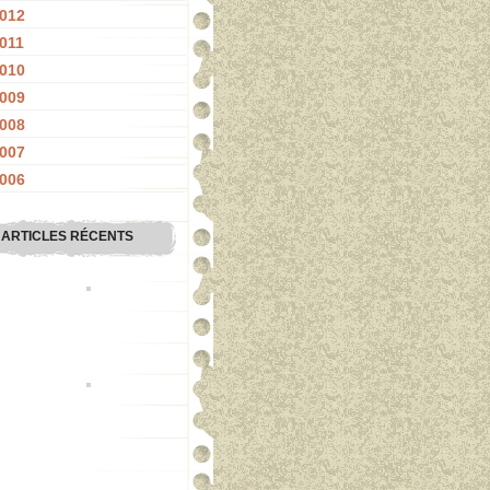
012
011
010
009
008
007
006
ARTICLES RÉCENTS