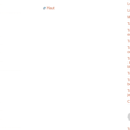
L
Haut
L
M
T
T
e
T
T
o
T
:
b
T
T
b
T
j
C
T