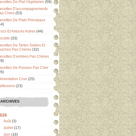
ecettes De Plat Végétarien
(59)
ecettes D'accompagnements
as Chers
(53)
ecettes De Plats Principaux
44)
rucs Et Astuces Autres
(44)
ociété
(33)
ecettes De Tartes Salées Et
uiches Pas Chères
(32)
ecettes D'entrées Pas Chères
28)
ecettes De Poisson Pas Cher
26)
limentation Crue
(25)
eflexions
(23)
ARCHIVES
026
Août
(3)
Juillet
(17)
Juin
(16)