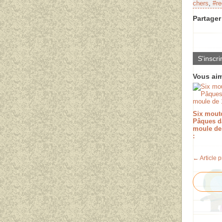
chers
,
#re
Partager 
S'inscri
Vous aim
Six mout
Pâques d
moule de
:
← Article 