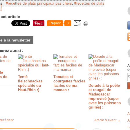
es :
#recettes de plats principaux pas chers
,
#recettes de plats
cet article
Repost
0
re à la newsletter
erez aussi :
A
d
de
E
s de
Tenté
Tomates et
fleischnackas
courgettes farcies
spécialité du
faciles de ma
Dorade à la poêle
Haut-Rhin :)
maman :
et rougail de
Madagascar
improvisé (super
avec les poissons
grillés) :
A
précédent
Article suivant →
A
L