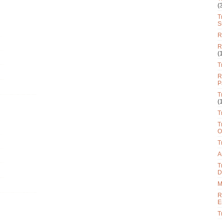
(
T
S
R
R
(
T
R
P
T
(
T
T
O
T
A
T
D
M
R
E
T