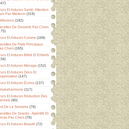
347)
rucs Et Astuces Santé- Attention
uis Pas Médecin
(319)
éflexions
(192)
ecettes De Desserts Pas Chers
175)
rucs Et Astuces Cuisine
(169)
ecettes De Plats Principaux
as Chers
(165)
rucs Et Astuces Bébé Et Enfants
158)
rucs Et Astuces Ménage
(152)
rucs Et Astuces Déco Et
rganisation
(147)
rucs Et Astuces Écolos
(137)
maliaharmonie
(117)
rucs Et Astuces Réduction Des
échets
(90)
ot De La Semaine
(78)
ecettes De Snacks - Apéritifs Et
ncas Pas Chers
(76)
rucs Et Astuces Beauté
(72)