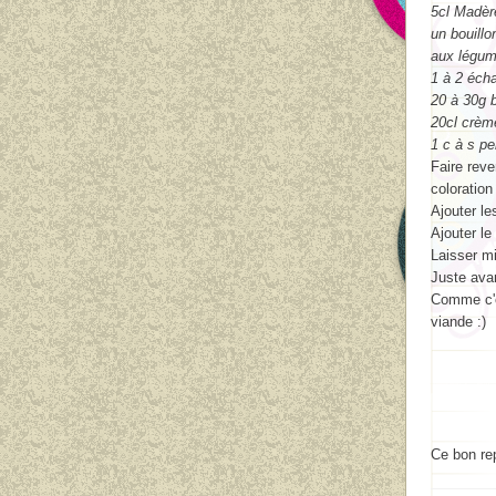
5cl Madèr
un bouillo
aux légu
1 à 2 éch
20 à 30g 
20cl crème
1 c à s pe
Faire reve
coloration
Ajouter le
Ajouter le
Laisser mi
Juste avan
Comme c'es
viande :)
Ce bon re