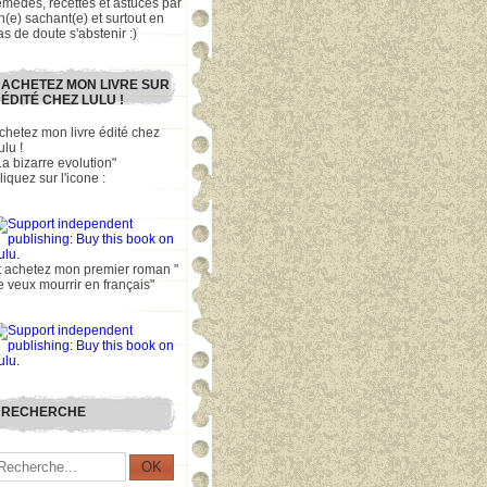
emèdes, recettes et astuces par
n(e) sachant(e) et surtout en
as de doute s'abstenir :)
ACHETEZ MON LIVRE SUR
ÉDITÉ CHEZ LULU !
chetez mon livre édité chez
ulu !
La bizarre evolution"
liquez sur l'icone :
t achetez mon premier roman "
e veux mourrir en français"
RECHERCHE