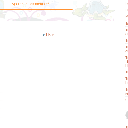
L
Ajouter un commentaire
L
M
T
T
e
Haut
T
T
o
T
:
b
T
T
b
T
j
C
T