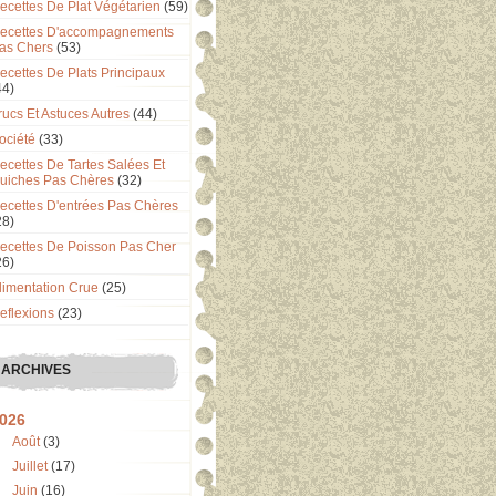
ecettes De Plat Végétarien
(59)
ecettes D'accompagnements
as Chers
(53)
ecettes De Plats Principaux
44)
rucs Et Astuces Autres
(44)
ociété
(33)
ecettes De Tartes Salées Et
uiches Pas Chères
(32)
ecettes D'entrées Pas Chères
28)
ecettes De Poisson Pas Cher
26)
limentation Crue
(25)
eflexions
(23)
ARCHIVES
026
Août
(3)
Juillet
(17)
Juin
(16)