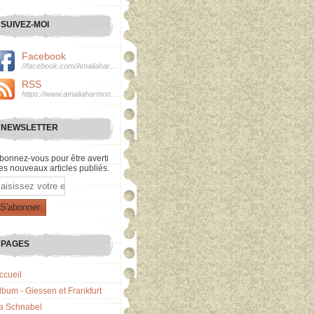
SUIVEZ-MOI
Facebook
//facebook.com/Amaliaharmonie
RSS
https://www.amaliaharmonie.fr/rss
NEWSLETTER
bonnez-vous pour être averti
es nouveaux articles publiés.
mail
PAGES
ccueil
lbum - Giessen et Frankfurt
a Schnabel