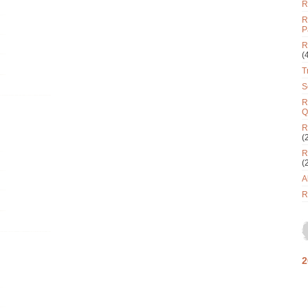
R
R
P
R
(
T
S
R
Q
R
(
R
(
A
R
2