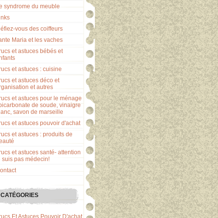
e syndrome du meuble
inks
éfiez-vous des coiffeurs
ante Maria et les vaches
rucs et astuces bébés et
nfants
rucs et astuces : cuisine
rucs et astuces déco et
rganisation et autres
rucs et astuces pour le ménage
 bicarbonate de soude, vinaigre
lanc, savon de marseille
rucs et astuces pouvoir d'achat
rucs et astuces : produits de
eauté
rucs et astuces santé- attention
e suis pas médecin!
ontact
CATÉGORIES
rucs Et Astuces Pouvoir D'achat