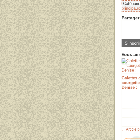
Catégori
principaux
Partager 
S'inscri
Vous aim
Galettes 
courgette
Denise :
← Article 