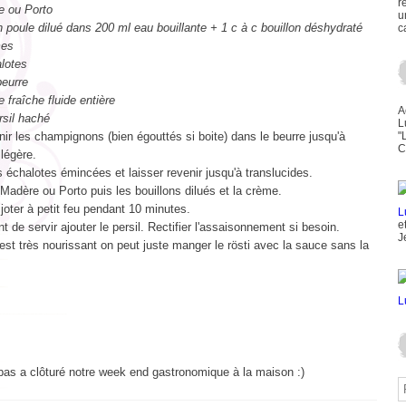
r
e ou Porto
u
n poule dilué dans 200 ml eau bouillante + 1 c à c bouillon déshydraté
c
mes
alotes
beurre
 fraîche fluide entière
A
rsil haché
L
nir les champignons (bien égouttés si boite) dans le beurre jusqu'à
"
C
 légère.
s échalotes émincées et laisser revenir jusqu'à translucides.
 Madère ou Porto puis les bouillons dilués et la crème.
joter à petit feu pendant 10 minutes.
e
t de servir ajouter le persil. Rectifier l'assaisonnement si besoin.
J
t très nourissant on peut juste manger le rösti avec la sauce sans la
pas a clôturé notre week end gastronomique à la maison :)