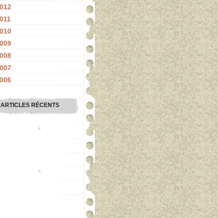
012
011
010
009
008
007
006
ARTICLES RÉCENTS