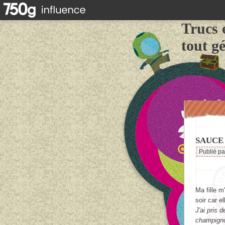
Trucs 
tout g
SAUCE 
Publié p
Ma fille m
soir car e
J'ai pris 
champigno